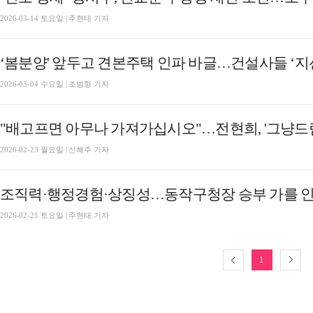
2026-03-14 토요일 | 주현태 기자
‘봄분양' 앞두고 견본주택 인파 바글…건설사들 ‘지
2026-03-04 수요일 | 조범형 기자
"배고프면 아무나 가져가십시오"…전현희, '그냥드림
2026-02-23 월요일 | 신혜주 기자
조직력·행정경험·상징성…동작구청장 승부 가를 인물은
2026-02-21 토요일 | 주현태 기자
1