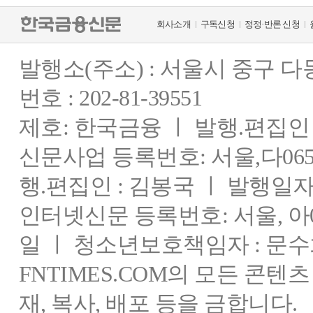
회사소개
구독신청
정정·반론 신청
발행소(주소) : 서울시 중구 
번호 : 202-81-39551
제호: 한국금융 ㅣ 발행.편집인 : 
신문사업 등록번호: 서울,다0655
행.편집인 : 김봉국 ㅣ 발행일자:
인터넷신문 등록번호: 서울, 아03
일 ㅣ 청소년보호책임자 : 문수
FNTIMES.COM의 모든 콘텐
재, 복사, 배포 등을 금합니다.