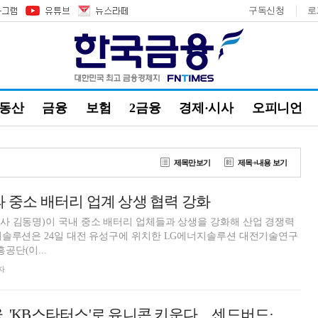
구독신청
로
부동산
금융
보험
2금융
경제·시사
오피니언
제목만보기
제목+내용 보기
과 중소 배터리 업계 상생 협력 강화
사 김동명)이 국내 중소 배터리 업체들과 상생을 강화해 산업 경쟁력
지솔루션은 24일 대전 유성구에 위치한 LG에너지솔루션 대전기술연구
단(이...
자
양종희號 KB금융, 'KB스타터스'로 유니콘 키운다…센드버드·한국신용데이터 등 협업 성과 [금융권 생산적 중기 육성]