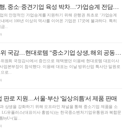
정진완號 우리은행, 중소·중견기업 육성 박차…'가업승계 전담조직' 신설
업의 안정적인 가업승계를 지원하기 위해 은행권 최초로 ‘가업승계
내에서 100년 이상의 역사를 이어온 기업은 17곳에 불과하다. 특히
...
자
이용배 빠진 국토위 국감…현대로템 "중소기업 상생, 해외 공동 진출 기회 마련할 것"
교통위원회 국정감사에서 증인으로 채택됐던 이용배 현대로템 대표이사
사업본부장이 참석했다. 이용배 대표는 이날 방위산업 특사단 일원로
로...
자
업 판로 지원…서울·부산 '일상의틈'서 제품 판매
과 상생을 강화하기 위해 오프라인 채널을 통해 중소기업 제품을 소
. LG유플러스(대표이사 홍범식)는 한국중소벤처기업유통원과 복합문
yU+(일...
자