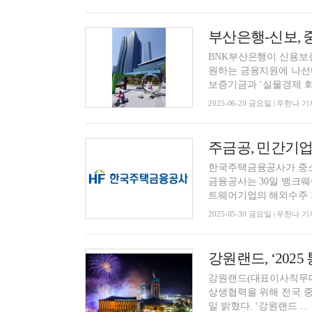
부산은행-신보,
BNK부산은행이 신용보
원하는 금융지원에 나선
보증기금과 ‘실물경제 회복
2025-06-20 금요일 | 우한나 기
한국주택금융공사가 중소
금융공사는 30일 뱅크
트웨어기업의 해외수주 지
2025-05-30 금요일 | 우한나 기
강원랜드, ‘202
강원랜드(대표이사직무대
상생협력을 위해 전국 중
일 밝혔다. ‘강원랜드 ...