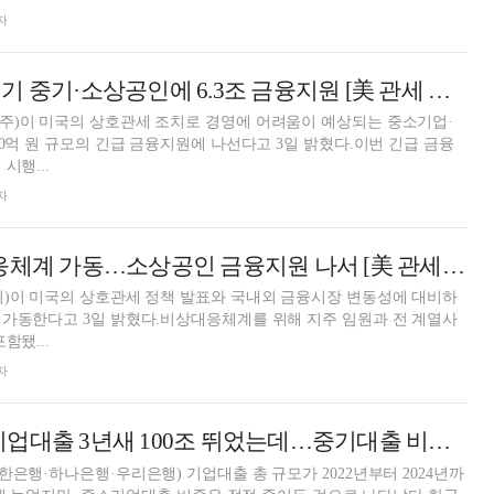
자
하나금융, 경영위기 중기·소상공인에 6.3조 금융지원 [美 관세 쇼크]
주)이 미국의 상호관세 조치로 경영에 어려움이 예상되는 중소기업·
00억 원 규모의 긴급 금융지원에 나선다고 3일 밝혔다.이번 긴급 금융
시행...
자
KB금융, 비상대응체계 가동…소상공인 금융지원 나서 [美 관세 쇼크]
희)이 미국의 상호관세 정책 발표와 국내외 금융시장 변동성에 대비하
 가동한다고 3일 밝혔다.비상대응체계를 위해 지주 임원과 전 계열사
함됐...
자
업대출 3년새 100조 뛰었는데…중기대출 비중은 감소세
한은행·하나은행·우리은행) 기업대출 총 규모가 2022년부터 2024년까