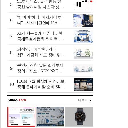
SK하이닉스, 실적 반등 성
5
공한 솔리다임 나스닥 상장
검토
"남아야 하나, 이사가야 하
6
나"…세제개편안에 ISA 투
자자 셈법 복잡
AI가 재무설계 바꾼다…한
7
국재무설계협회·쿼터백 '베
러웰스'로 생태계 구축
퇴직연금 계약형? 기금
8
형?…기금화 제도 정비 뭐길
래 [기금형 퇴직연금 추진
본인가 신청 앞둔 조각투자
(상)]
9
장외거래소…KDX·NXT컨
소 막판 점검 ‘분주’
[DCM] 7월 회사채 시장…보
10
증채 롯데케미칼 오버·SK에
코플랜트 언더 [7월 리뷰①]
Auto&
Tech
더보기