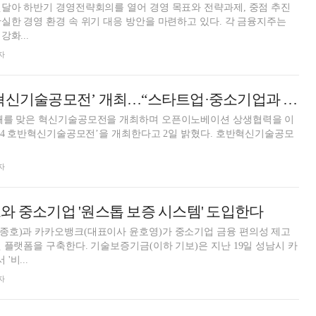
달아 하반기 경영전략회의를 열어 경영 목표와 전략과제, 중점 추진
실한 경영 환경 속 위기 대응 방안을 마련하고 있다. 각 금융지주는
화...
자
호반그룹, ‘호반혁신기술공모전’ 개최…“스타트업·중소기업과 상생협력”
째를 맞은 혁신기술공모전을 개최하며 오픈이노베이션 상생협력을 이
자
와 중소기업 '원스톱 보증 시스템' 도입한다
종호)과 카카오뱅크(대표이사 윤호영)가 중소기업 금융 편의성 제고
 플랫폼을 구축한다. 기술보증기금(이하 기보)은 지난 19일 성남시 카
비...
자