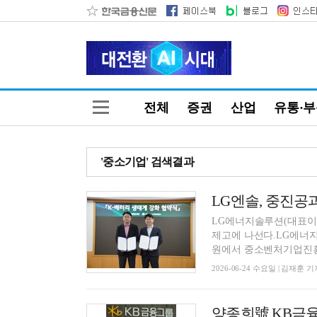
전체
증권
산업
유통·
'중소기업' 검색결과
LG엔솔, 중진공
LG에너지솔루션(대표이
제고에 나선다.LG에너
원에서 중소벤처기업진흥공
2026-06-24 수요일 | 김재훈 기