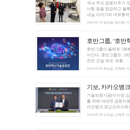
국내 주요 금융지주가 잇
사항 등을 점검하고 불확
내실 다지기와 내부통제 강
2024-07-19 금요일 | 임이랑 기
호반그룹이 올해로 5회
어간다. 호반그룹은 ‘2024 호반혁신기술공모전’을 개최한다고 2일 밝혔다. 호반혁신기술공모
전은 건설·제조·유통 ...
2024-05-02 목요일 | 주현태 기
기보, 카카오뱅크
기술보증기금(이사장 김
를 위해 비대면 금융지원
카오뱅크 판교오피스에서 '
2024-03-20 수요일 | 신혜주 기