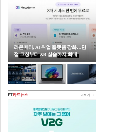
라온메타, AI 취업 플랫폼 강화…면
접 코칭부터 XR 실습까지 확대
FT
카드뉴스
더보기