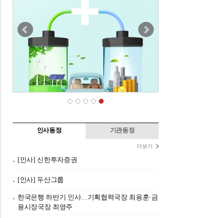
인사동정
기관동정
더보기
[인사] 신한투자증권
[인사] 두산그룹
한국은행 하반기 인사…기획협력국장 최용훈·금
융시장국장 최영주