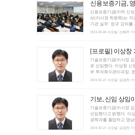
신용보증기금(이하 신보)
보(이사장 최원목)는 지
기관 실무’ 정규 강의를 시
2024-03-06 수요일 | 신혜주 기
기술보증기금(이사장 김
로 선임했다. 이상창 신
부 투자회수관리과장, 운
2024-02-21 수요일 | 김경찬 기
기보, 신임 상
기술보증기금(이사장 김
선임했다고 밝혔다. 이상
공학과를 졸업하고 영남대
2024-02-21 수요일 | 김경찬 기