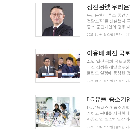
우리은행이 중소·중견기
전담조직’을 신설했다.국
중소·중견기업의 경우 세금
2025-11-04 화요일 | 우한나 기
21일 열린 국회 국토
대신 김정훈 레일솔루션
폴란드 일정에 동행한 것으
2025-10-21 화요일 | 신혜주 기
LG유플, 중소기
LG유플러스가 중소기업
개하고 판매를 지원한다
화공간인 '일상비일상의틈b
2025-07-02 수요일 | 정채윤 기