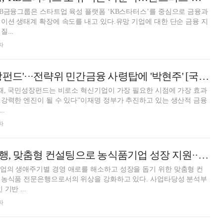
B금융그룹은 스타트업 육성 플랫폼 ‘KB스타터스’를 중심으로 금융과
이션 생태계 확장에 속도를 내고 있다.유망 기업에 대한 단순 금융 지
...
자
막 올린 '국민성장펀드'···전략위 민간금융 사령탑에 '박현주' [국민성장펀드 출범]
때, 국민성장펀드는 비로소 혁신기업이 가장 필요한 시점에 가장 효과
강력한 엔진이 될 수 있다”이재명 정부가 추진하고 있는 생산적 금융
..
자
강태영號 농협은행, 맞춤형 컨설팅으로 농식품기업 성장 지원···거래처·매출 증대 '성과' [금융권 생산적 중기 육성]
업의 생애주기별 경영 애로를 해소하고 성장을 돕기 위한 맞춤형 컨
 농식품 전문은행으로서의 위상을 강화하고 있다. 사업타당성 분석부
기반 ...
자