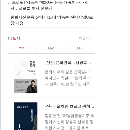
[프로필] 임동준 한화자산운용 대표이사 내정
자…글로벌 투자 전문가
한화자산운용 신임 대표에 임동준 전략사업Unit
장 내정
FT
도서
더보기
추천
서평
신간
[신간]은퇴연옥…김경록의 은퇴 후 삶의 나침반
은퇴 이후의 삶은 천국일까?
아니면 지옥일까? 은퇴 후 60
대 전후 10년은 천국도 지옥도
아닌 '연옥'이라 개념이 등장해
화제를 모으고 있다.투자 전문
가이자 은퇴연구소장으로서의
[신간] 물처럼 흐르고 원칙으로 서다…김용환의 통찰을 담다
은퇴 설계를 가이드해 온 김경
록 옵투스자산운용의 고문이
김용환 전 NH농협금융지주 회
신간 『은퇴연옥』을 내놓았
장이 자신의 경험과 철학을 정
다.단테는 지옥을 '모든 희망을
리한 자서전 『물처럼 흐르고