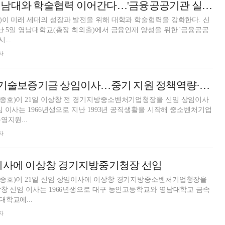
신용보증기금, 영남대와 학술협력 이어간다…'금융공공기관 실무' 정규과정 개강
이 미래 세대의 성장과 발전을 위해 대학과 학술협력을 강화한다. 신
난 5일 영남대학교(총장 최외출)에서 금융인재 양성을 위한 '금융공공
...
자
[프로필] 이상창 기술보증기금 상임이사…중기 지원 정책역량·현장경험 보유
종호)이 21일 이상창 전 경기지방중소벤처기업청장을 신임 상임이사
임 이사는 1966년생으로 지난 1993년 공직생활을 시작해 중소벤처기업
영지원...
자
임이사에 이상창 경기지방중기청장 선임
종호)이 21일 신임 상임이사에 이상창 경기지방중소벤처기업청장을
창 신임 이사는 1966년생으로 대구 능인고등학교와 영남대학교 금속
학교에...
자