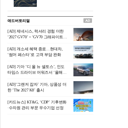
버려야 하는 곳'이라 묘사했다.
원칙으로 서다』를 펴냈다.정
오늘날 많은 이가 은퇴를 지옥
통 관료 출신으로 한국 금융의
이라 부르며 절망하지만, 김경
주요 변곡점마다 중요한 역할
애드버토리얼
록 고문은 새로운 시각을 제시
을 하고 금융 경영인으로서 큰
한다. 은퇴 후 60대를 전후한 1
족적을 남긴 김 전 회장이 후배
[AD] 제네시스, 럭셔리 경험 더한
0년의 과도기는 지옥이 아니라
세대에게 전하는 삶의 조언을
‘2027 GV70’‧‘GV70 그래파이트’
정화와 성장의 공간인 ‘은퇴연
담은 인생 노트다.『물처럼 흐
출시
옥(Purgatory)’이라는 것이다.
르고 원칙으로 서다』는 단순
[AD] 개소세 혜택 종료…현대차,
연옥은 고통스럽지만 끝이 있
한 자서전을 넘어, 실패를 두려
‘썸머 페스타’로 고객 부담 완화
으며, 준비를 통해 천국으로 나
워하지 않는 용기와 자신에 대
아갈 수 있는 희망의 장소라고
한 믿음이 어떻게 삶을 풍요롭
[AD] 기아 ‘디 올 뉴 셀토스’, 인도
말한
게 만드는지를 보여주는 지혜
타임스 드라이브 어워즈서 ‘올해의
의 보고로 평가된다.김용환 전
SUV’ 선정
회장은 “인생의 목표가 크더라
[AD]‘그랜저 잡자’ 기아, 상품성 더
도 조급해하지 말고 작은 것부
한 ‘The 2027 K8’ 출시
터 하나 하나 성취해 나가
라”고 조언한다. 뼈아픈 실패
[카드뉴스] KT&G, ‘CDP’ 기후변화
조차 성공의 뼈대가 된다는 긍
·수자원 관리 부문 우수기업 선정
정적인 마음으로