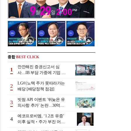
종합
BEST CLICK
깐깐해진 증권신고서 심
1
사…IB 부담 가중에 기업 자
금조달 '차질 우려'
LG이노텍 주가 못따라가는
2
배당 [배당정책 점검]
빗썸 API 이벤트 '뒤늦은 유
3
의사항 추가' 논란…30억원
배상 조정 거부에 이용자 반
에코프로비엠, ‘1.2조 유증’
발
4
이후 실적‧주가 부진 어쩌
나