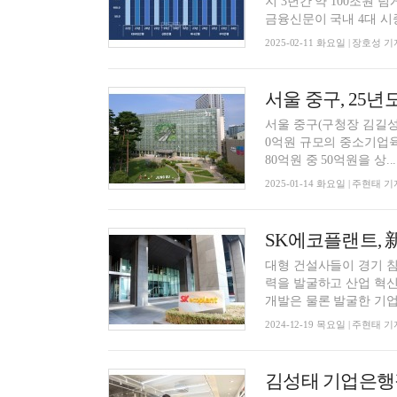
지 3년간 약 100조원
금융신문이 국내 4대 시중
2025-02-11 화요일 | 장호성 기
서울 중구, 25
서울 중구(구청장 김길성
0억원 규모의 중소기업육성기금 융자
80억원 중 50억원을 상...
2025-01-14 화요일 | 주현태 기
SK에코플랜트,
대형 건설사들이 경기 
력을 발굴하고 산업 혁신
개발은 물론 발굴한 기업의
2024-12-19 목요일 | 주현태 기