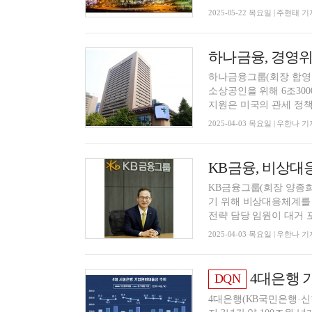
2025-05-22 목요일 | 주현태 기
하나금융그룹(회장 함영
소상공인을 위해 6조30
지원은 미국의 관세 정책 
2025-04-03 목요일 | 우한나 기
KB금융그룹(회장 양종
기 위해 비상대응체계를
전략 담당 임원이 대거 포
2025-04-03 목요일 | 우한나 기
4대은행 기
DQN
4대은행(KB국민은행·신