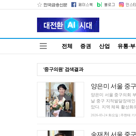
전체
증권
산업
유통·
'중구의원' 검색결과
양은미 서울 중구
양은미 서울 중구의회 부
날 중구 지적발달장애인
았다. 지역 체육 활성화와 
2026-03-24 화요일 | 주현태 기
송재천 서울 중구