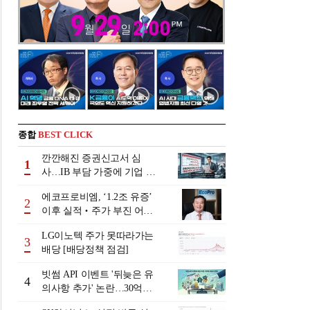
종합
BEST CLICK
깐깐해진 증권신고서 심
1
사…IB 부담 가중에 기업 자
금조달 '차질 우려'
에코프로비엠, ‘1.2조 유증’
2
이후 실적‧주가 부진 어쩌
나
LG이노텍 주가 못따라가는
3
배당 [배당정책 점검]
빗썸 API 이벤트 '뒤늦은 유
4
의사항 추가' 논란…30억원
배상 조정 거부에 이용자 반