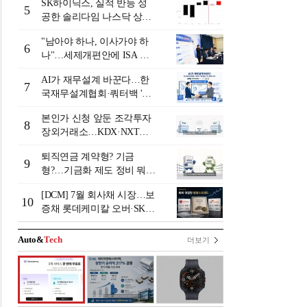
SK하이닉스, 실적 반등 성
발
5
공한 솔리다임 나스닥 상장
검토
"남아야 하나, 이사가야 하
6
나"…세제개편안에 ISA 투
자자 셈법 복잡
AI가 재무설계 바꾼다…한
7
국재무설계협회·쿼터백 '베
러웰스'로 생태계 구축
본인가 신청 앞둔 조각투자
8
장외거래소…KDX·NXT컨
소 막판 점검 ‘분주’
퇴직연금 계약형? 기금
9
형?…기금화 제도 정비 뭐길
래 [기금형 퇴직연금 추진
[DCM] 7월 회사채 시장…보
(상)]
10
증채 롯데케미칼 오버·SK에
코플랜트 언더 [7월 리뷰①]
Auto&
Tech
더보기