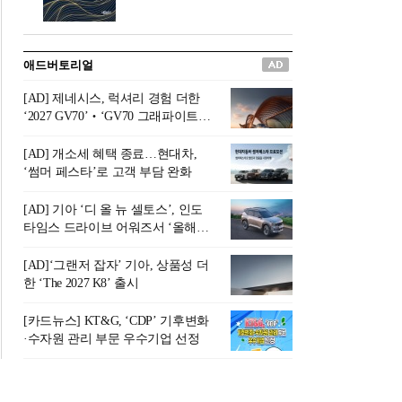
버려야 하는 곳'이라 묘사했다.
원칙으로 서다』를 펴냈다.정
오늘날 많은 이가 은퇴를 지옥
통 관료 출신으로 한국 금융의
이라 부르며 절망하지만, 김경
주요 변곡점마다 중요한 역할
애드버토리얼
록 고문은 새로운 시각을 제시
을 하고 금융 경영인으로서 큰
한다. 은퇴 후 60대를 전후한 1
족적을 남긴 김 전 회장이 후배
[AD] 제네시스, 럭셔리 경험 더한
0년의 과도기는 지옥이 아니라
세대에게 전하는 삶의 조언을
‘2027 GV70’‧‘GV70 그래파이트’
정화와 성장의 공간인 ‘은퇴연
담은 인생 노트다.『물처럼 흐
출시
옥(Purgatory)’이라는 것이다.
르고 원칙으로 서다』는 단순
[AD] 개소세 혜택 종료…현대차,
연옥은 고통스럽지만 끝이 있
한 자서전을 넘어, 실패를 두려
‘썸머 페스타’로 고객 부담 완화
으며, 준비를 통해 천국으로 나
워하지 않는 용기와 자신에 대
아갈 수 있는 희망의 장소라고
한 믿음이 어떻게 삶을 풍요롭
[AD] 기아 ‘디 올 뉴 셀토스’, 인도
말한
게 만드는지를 보여주는 지혜
타임스 드라이브 어워즈서 ‘올해의
의 보고로 평가된다.김용환 전
SUV’ 선정
회장은 “인생의 목표가 크더라
[AD]‘그랜저 잡자’ 기아, 상품성 더
도 조급해하지 말고 작은 것부
한 ‘The 2027 K8’ 출시
터 하나 하나 성취해 나가
라”고 조언한다. 뼈아픈 실패
[카드뉴스] KT&G, ‘CDP’ 기후변화
조차 성공의 뼈대가 된다는 긍
·수자원 관리 부문 우수기업 선정
정적인 마음으로