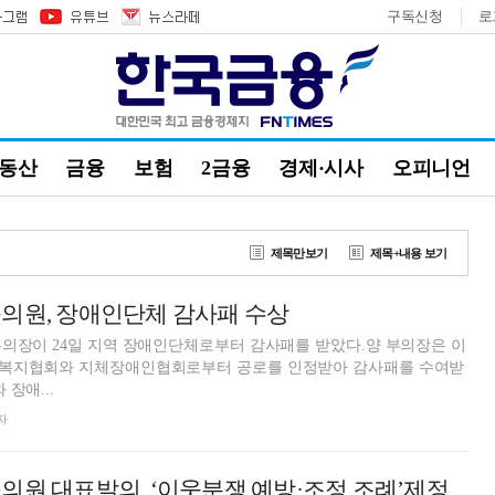
구독신청
로
부동산
금융
보험
2금융
경제·시사
오피니언
제목만보기
제목+내용 보기
의원, 장애인단체 감사패 수상
의장이 24일 지역 장애인단체로부터 감사패를 받았다.양 부의장은 이
복지협회와 지체장애인협회로부터 공로를 인정받아 감사패를 수여받
장애...
자
의원 대표발의, ‘이웃분쟁 예방·조정 조례’제정