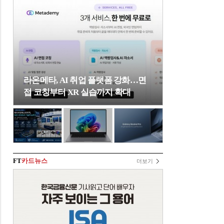
라온메타, AI 취업 플랫폼 강화…면
접 코칭부터 XR 실습까지 확대
FT
카드뉴스
더보기