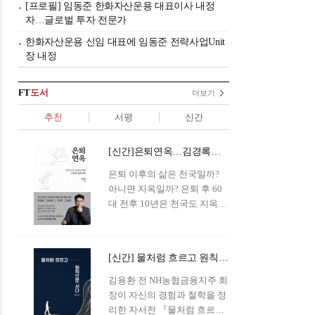
[프로필] 임동준 한화자산운용 대표이사 내정
자…글로벌 투자 전문가
한화자산운용 신임 대표에 임동준 전략사업Unit
장 내정
FT
도서
더보기
추천
서평
신간
[신간]은퇴연옥…김경록의 은퇴 후 삶의 나침반
은퇴 이후의 삶은 천국일까?
아니면 지옥일까? 은퇴 후 60
대 전후 10년은 천국도 지옥도
아닌 '연옥'이라 개념이 등장해
화제를 모으고 있다.투자 전문
가이자 은퇴연구소장으로서의
[신간] 물처럼 흐르고 원칙으로 서다…김용환의 통찰을 담다
은퇴 설계를 가이드해 온 김경
록 옵투스자산운용의 고문이
김용환 전 NH농협금융지주 회
신간 『은퇴연옥』을 내놓았
장이 자신의 경험과 철학을 정
다.단테는 지옥을 '모든 희망을
리한 자서전 『물처럼 흐르고