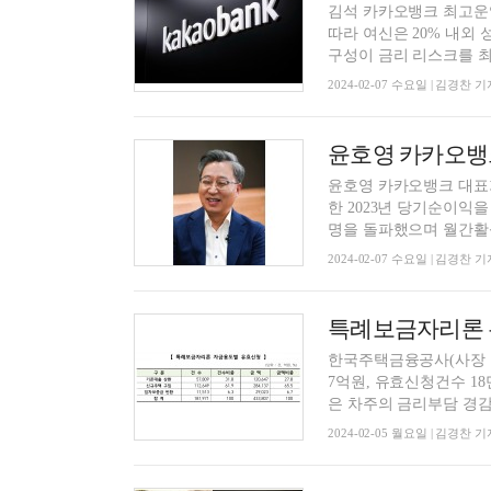
김석 카카오뱅크 최고운영
따라 여신은 20% 내외
구성이 금리 리스크를 최소
2024-02-07 수요일 | 김경찬 기
윤호영 카카오뱅크 대표
한 2023년 당기순이익을
명을 돌파했으며 월간활성
2024-02-07 수요일 | 김경찬 기
한국주택금융공사(사장 최
7억원, 유효신청건수 1
은 차주의 금리부담 경감을
2024-02-05 월요일 | 김경찬 기