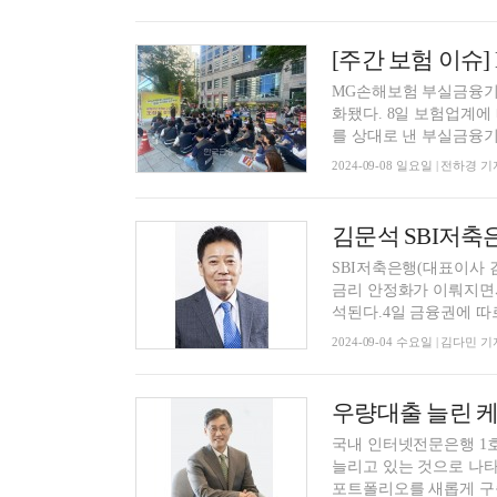
MG손해보험 부실금융기
화됐다. 8일 보험업계에
를 상대로 낸 부실금융기관
2024-09-08 일요일 | 전하경 기
SBI저축은행(대표이사 
금리 안정화가 이뤄지면서
석된다.4일 금융권에 따르
2024-09-04 수요일 | 김다민 기
우량대출 늘린 케
국내 인터넷전문은행 1
늘리고 있는 것으로 나타
포트폴리오를 새롭게 구축