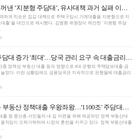
김병환 위원장이 꺼낸 ’지분형 주담대’, 유사대책 과거 실패 이유는
격하게 치솟은 집값 대책으로 주택구입시 가계대출을 지분형으로 지
 제시했다. 김병환 위원장이 제안한 ’지분형 주담
.
자
국민은행, 작년 주담대 증가 '최대'…당국 관리 요구 속 대출금리 '딜레마'
 각종 정책성 부동산 대출 등의 영향으로 4대 은행의 주택담보대출 금
속적으로 은행들에 대출금리
자
신생아·디딤돌 등 부동산 정책대출 우왕좌왕…'1100조' 주담대에 사면초가
출 등 중산층 서민들의 내 집 마련을 위해 제공되던 정책 부동산대
임이 오락가락하며 시장의 혼란을 키우고 있다. 정책 부동산대출
..
자