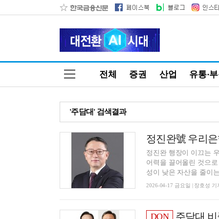
전체
증권
산업
유통·
'주담대' 검색결과
정진완 행장이 이끄는 우
어력을 끌어올린 것으로 나
성이 낮은 자산을 줄이는 
2026-04-17 금요일 | 장호성 기
주담대 비중 최대
DQN