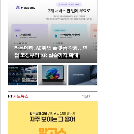
라온메타, AI 취업 플랫폼 강화…면
접 코칭부터 XR 실습까지 확대
FT
카드뉴스
더보기