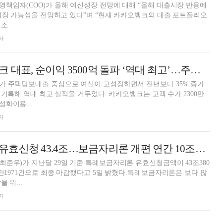
책임자(COO)가 올해 여신성장 전망에 대해 “올해 대출시장 반응에
 성장 가능성을 전망하고 있다”며 “현재 카카오뱅크의 대출 포트폴리오
...
자
윤호영 카카오뱅크 대표, 순이익 3500억 돌파 ‘역대 최고’…주담대 중심 여신 고성장 [금융사 2023 실적]
가 주택담보대출 중심으로 여신이 고성장하면서 전년보다 35% 증가
 기록해 역대 최고 실적을 거두었다. 카카오뱅크는 고객 수가 2300만
화이용...
자
특례보금자리론 유효신청 43.4조…보금자리론 개편 연간 10조원 공급 [내 집 마련 보금자리론]
준우)가 지난달 29일 기준 특례보금자리론 유효신청금액이 43조380
8만1971건으로 최종 마감했다고 5일 밝혔다.특례보금자리론은 보다 많
 위...
자