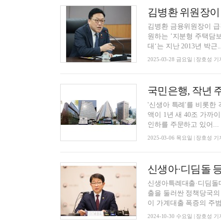
김병환 금융위원장이 급
원하는 ’지분형 주택담보대출‘을 대안으로
대‘는 지난 2013년 박근..
2025-03-28 금요일 | 장호성 기
'신생아 특례'를 비롯한
액이 1년 새 40조 가까이 늘었다. 이런 상황임에도 금융당국은 지
인하를 주문하고 있어...
2025-03-06 목요일 | 장호성 기
신생아특례대출·디딤돌대
출을 둘러싼 정책당국의 움직
이 가계대출 폭증의 주범.
2024-10-30 수요일 | 장호성 기