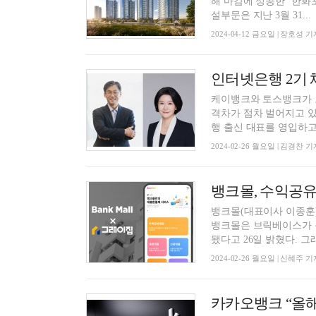
해 마감에 성공한 ‘한화포레
설부문은 지난 3월 31...
2024-04-12 금요일 | 장호성 기
케이뱅크와 토스뱅크가 
격차가 점차 벌어지고 있
행 출신 대표를 영입하고 
2024-02-26 월요일 | 김경찬 기
뱅크몰, 수익공유
뱅크몰(대표이사 이종훈
뱅크몰은 브릭베이스가 
됐다고 26일 밝혔다. 그래
2024-02-26 월요일 | 신혜주 기