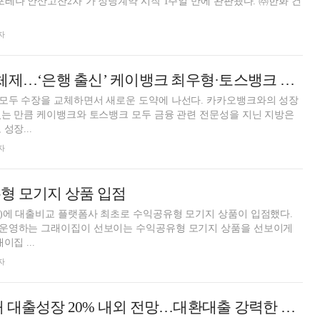
나 안산고잔2차’가 정당계약 시작 1주일 만에 완판됐다. ㈜한화 건
자
인터넷은행 2기 체제…‘은행 출신’ 케이뱅크 최우형·토스뱅크 이은미, 카카오뱅크 추격 나서
모두 수장을 교체하면서 새로운 도약에 나선다. 카카오뱅크와의 성장
는 만큼 케이뱅크와 토스뱅크 모두 금융 관련 전문성을 지닌 지방은
성장...
자
형 모기지 상품 입점
)에 대출비교 플랫폼사 최초로 수익공유형 모기지 상품이 입점했다.
운영하는 그래이집이 선보이는 수익공유형 모기지 상품을 선보이게
이집 ...
자
카카오뱅크 “올해 대출성장 20% 내외 전망…대환대출 강력한 퍼포먼스 지속” [금융사 2023 실적]