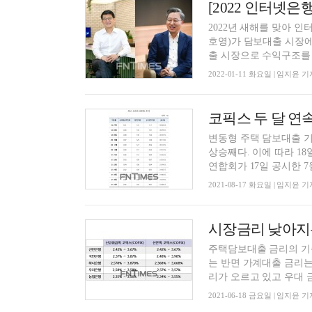
[2022 인터넷
2022년 새해를 맞아 
호영)가 담보대출 시장에
출 시장으로 수익구조를 다
2022-01-11 화요일 | 임지윤 기
코픽스 두 달 연속
변동형 주택 담보대출 기
상승째다. 이에 따라 1
연합회가 17일 공시한 7월
2021-08-17 화요일 | 임지윤 기
시장금리 낮아지
주택담보대출 금리의 기준
는 반면 가계대출 금리는
리가 오르고 있고 우대 금
2021-06-18 금요일 | 임지윤 기