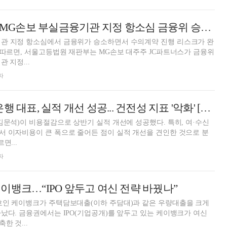
[주간 보험 이슈] MG손보 부실금융기관 지정 항소심 금융위 승소…수의계약 탄력받나 外
관 지정 항소심에서 금융위가 승소하면서 수의계약 진행 리스크가 완
 따르면, 서울고등법원 재판부는 MG손보 대주주 JC파트너스가 금융위
 지정...
자
김문석 SBI저축은행 대표, 실적 개선 성공... 건전성 지표 '악화' [금융사 2024 상반기 실적]
김문석)이 비용절감으로 상반기 실적 개선에 성공했다. 특히, 여·수신
 이자비용이 큰 폭으로 줄어든 점이 실적 개선을 견인한 것으로 분
면...
자
이뱅크…“IPO 앞두고 여신 전략 바꿨나”
호인 케이뱅크가 주택담보대출(이하 주담대)과 같은 우량대출을 크게
났다. 금융권에서는 IPO(기업공개)를 앞두고 있는 케이뱅크가 여신
한 것...