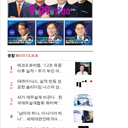
종합
BEST CLICK
에코프로비엠, ‘1.2조 유증’
1
이후 실적‧주가 부진 어쩌
나
SK하이닉스, 실적 반등 성
2
공한 솔리다임 나스닥 상장
검토
AI가 재무설계 바꾼다…한
3
국재무설계협회·쿼터백 '베
러웰스'로 생태계 구축
"남아야 하나, 이사가야 하
4
나"…세제개편안에 ISA 투
자자 셈법 복잡