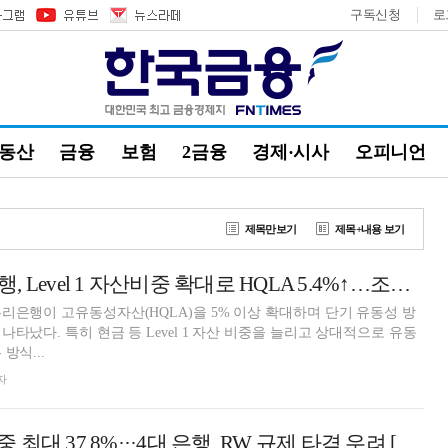
구독신청
로
부동산
금융
보험
2금융
경제·시사
오피니언
제목만보기
제목+내용 보기
정진완號 우리은행, Level 1 자산비중 확대로 HQLA 5.4%↑…조달 안정 강화 [은행 유동성 점검]
리은행이 고유동성자산(HQLA)을 5% 이상 확대하며 단기 유동성 방
타났다. 특히 현금 등 Level 1 자산 비중을 늘리고 상대적으로 유동
방식...
자
 37.8%···4대 은행, RW 규제 타격 우려 [10.15 대책 여파]