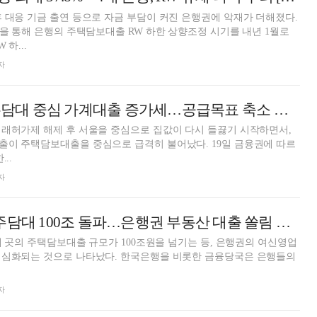
 대응 기금 출연 등으로 자금 부담이 커진 은행권에 악재가 더해졌다.
책을 통해 은행의 주택담보대출 RW 하한 상향조정 시기를 내년 1월로
하...
자
KB·하나·농협, 주담대 중심 가계대출 증가세…공급목표 축소 가능할까 [은행은 지금]
래허가제 해제 후 서울을 중심으로 집값이 다시 들끓기 시작하면서,
택담보대출을 중심으로 급격히 불어났다. 19일 금융권에 따르
..
자
국민·하나·우리 주담대 100조 돌파…은행권 부동산 대출 쏠림 경고등
 세 곳의 주택담보대출 규모가 100조원을 넘기는 등, 은행권의 여신영업
나타났다. 한국은행을 비롯한 금융당국은 은행들의
자