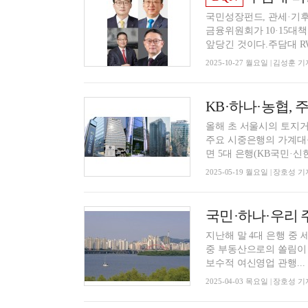
국민성장펀드, 관세·기후
금융위원회가 10·15대
앞당긴 것이다.주담대 RW 
2025-10-27 월요일 | 김성훈 기
올해 초 서울시의 토지거
주요 시중은행의 가계대출이 주
면 5대 은행(KB국민·신한.
2025-05-19 월요일 | 장호성 기
지난해 말 4대 은행 중
중 부동산으로의 쏠림이 심화되는 것으로 
보수적 여신영업 관행...
2025-04-03 목요일 | 장호성 기