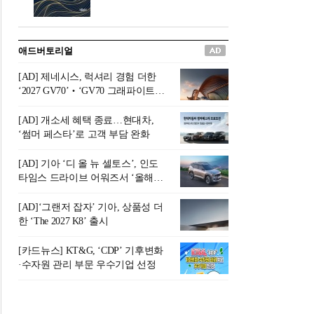
버려야 하는 곳'이라 묘사했다.
원칙으로 서다』를 펴냈다.정
오늘날 많은 이가 은퇴를 지옥
통 관료 출신으로 한국 금융의
이라 부르며 절망하지만, 김경
주요 변곡점마다 중요한 역할
애드버토리얼
록 고문은 새로운 시각을 제시
을 하고 금융 경영인으로서 큰
한다. 은퇴 후 60대를 전후한 1
족적을 남긴 김 전 회장이 후배
[AD] 제네시스, 럭셔리 경험 더한
0년의 과도기는 지옥이 아니라
세대에게 전하는 삶의 조언을
‘2027 GV70’‧‘GV70 그래파이트’
정화와 성장의 공간인 ‘은퇴연
담은 인생 노트다.『물처럼 흐
출시
옥(Purgatory)’이라는 것이다.
르고 원칙으로 서다』는 단순
[AD] 개소세 혜택 종료…현대차,
연옥은 고통스럽지만 끝이 있
한 자서전을 넘어, 실패를 두려
‘썸머 페스타’로 고객 부담 완화
으며, 준비를 통해 천국으로 나
워하지 않는 용기와 자신에 대
아갈 수 있는 희망의 장소라고
한 믿음이 어떻게 삶을 풍요롭
[AD] 기아 ‘디 올 뉴 셀토스’, 인도
말한
게 만드는지를 보여주는 지혜
타임스 드라이브 어워즈서 ‘올해의
의 보고로 평가된다.김용환 전
SUV’ 선정
회장은 “인생의 목표가 크더라
[AD]‘그랜저 잡자’ 기아, 상품성 더
도 조급해하지 말고 작은 것부
한 ‘The 2027 K8’ 출시
터 하나 하나 성취해 나가
라”고 조언한다. 뼈아픈 실패
[카드뉴스] KT&G, ‘CDP’ 기후변화
조차 성공의 뼈대가 된다는 긍
·수자원 관리 부문 우수기업 선정
정적인 마음으로