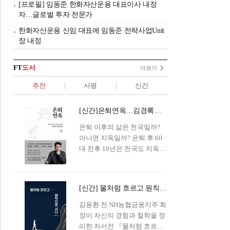
[프로필] 임동준 한화자산운용 대표이사 내정
자…글로벌 투자 전문가
한화자산운용 신임 대표에 임동준 전략사업Unit
장 내정
FT
도서
더보기
추천
서평
신간
[신간]은퇴연옥…김경록의 은퇴 후 삶의 나침반
은퇴 이후의 삶은 천국일까?
아니면 지옥일까? 은퇴 후 60
대 전후 10년은 천국도 지옥도
아닌 '연옥'이라 개념이 등장해
화제를 모으고 있다.투자 전문
가이자 은퇴연구소장으로서의
[신간] 물처럼 흐르고 원칙으로 서다…김용환의 통찰을 담다
은퇴 설계를 가이드해 온 김경
록 옵투스자산운용의 고문이
김용환 전 NH농협금융지주 회
신간 『은퇴연옥』을 내놓았
장이 자신의 경험과 철학을 정
다.단테는 지옥을 '모든 희망을
리한 자서전 『물처럼 흐르고