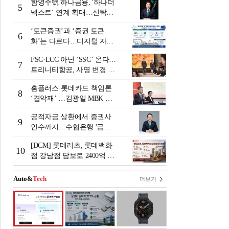
함영주號 하나금융, '하나더
5
넥스트‘ 연계 확대…신탁수
수료 2배 증가 효과 [금융 시
‘토큰증권’과 ‘증권 토큰
니어 비즈니스 돋보기]
6
화’는 다르다…디지털 자본
시장 다음 단계는
FSC·LCC 아닌 ‘SSC’ 온다…
7
트리니티항공, 사명 변경 넘
어 사업모델 전환 선언
홈플러스·롯데카드 책임론
8
‘겹악재’ …김광일 MBK 부
회장 부담 커지나
공적자금 상환에서 증권사
9
인수까지…수협은행 '금융
그룹화' 25년 여정 [수협은
[DCM] 롯데리츠, 롯데백화
행 금융그룹의 꿈①]
10
점 강남점 담보로 2400억 조
달…단기채 차환
Auto&
Tech
더보기