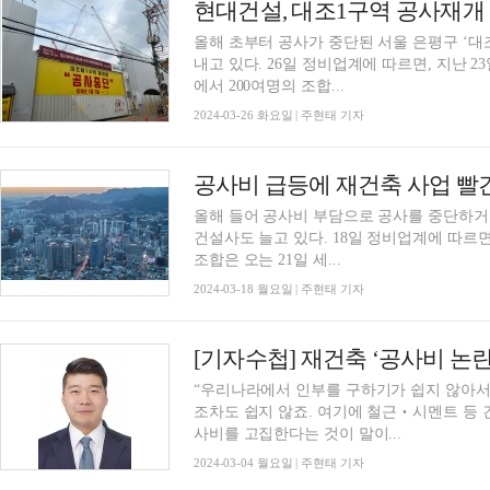
올해 초부터 공사가 중단된 서울 은평구 ‘
내고 있다. 26일 정비업계에 따르면, 지난 23일 현대건설이 대조1구역 내에 위치한 현장사무실
에서 200여명의 조합...
2024-03-26 화요일 | 주현태 기자
올해 들어 공사비 부담으로 공사를 중단하거
건설사도 늘고 있다. 18일 정비업계에 따르면, 서울 서초구 신반포27차아파트 재건축정비사업
조합은 오는 21일 세...
2024-03-18 월요일 | 주현태 기자
[기자수첩] 재건축 ‘공사비 논
“우리나라에서 인부를 구하기가 쉽지 않아서
조차도 쉽지 않죠. 여기에 철근‧시멘트 등 
사비를 고집한다는 것이 말이...
2024-03-04 월요일 | 주현태 기자