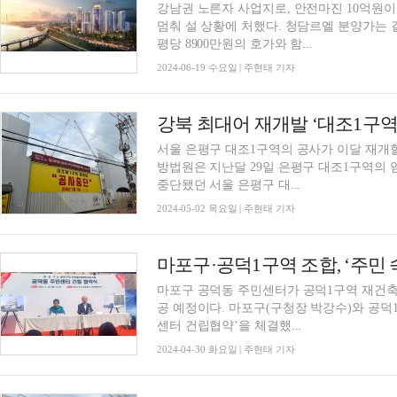
강남권 노른자 사업지로, 안전마진 10억원이
멈춰 설 상황에 처했다. 청담르엘 분양가는
평당 8900만원의 호가와 함...
2024-06-19 수요일 | 주현태 기자
서울 은평구 대조1구역의 공사가 이달 재개할 전망이다. 2일 정비업계에
방법원은 지난달 29일 은평구 대조1구역의 
중단됐던 서울 은평구 대...
2024-05-02 목요일 | 주현태 기자
마포구 공덕동 주민센터가 공덕1구역 재건축정
공 예정이다. 마포구(구청장 박강수)와 공덕1구역 재건축정비조합은 29일 오후 ‘공덕동 주민
센터 건립협약’을 체결했...
2024-04-30 화요일 | 주현태 기자