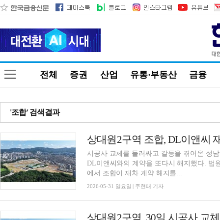
전체
증권
산업
유통·부동산
금융
'조합' 검색결과
상대원2구역 조합, DL이앤씨
시공사 교체를 둘러싸고 갈등을 겪어온 성
DL이앤씨와의 계약을 또다시 해지했다. 법
에서 조합이 재차 계약 해지를...
2026-05-31 일요일 | 주현태 기자
상대원2구역, 30일 시공사 교