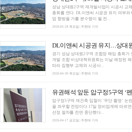
성남 상대원2구역 재개발사업이 시공사 교체를
총회를 연다. DL이앤씨 시공권 유지 여부와
업 향방을 가를 분수령이 될 전...
2026-05-28 목요일 | 주현태 기자
DL이앤씨 시공권 유지…상대원
경기 성남 상대원2구역 조합장 해임 총회가 
개발 조합 비상대책위원회는 이날 예정된 해임
따라 집행부 교체와 시공사...
2026-04-30 목요일 | 주현태 기자
압구정5구역 재건축 입찰이 ‘무단 촬영’ 논
을 좌우할 전망이다.17일 정비업계에 따르면
선정 절차를 전면 중단했다...
2026-04-17 금요일 | 주현태 기자