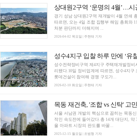
상대원2구역 ‘운명의 4월’…
경기 성남 상대원2구역 재개발이 4월 연쇄 
따르면, 오는 4일 조합 집행부 해임 총회와 
처분 판단까지 더해지며 ...
2026-04-02 목요일 | 주현태 기자
성수4지구 입찰 하루 만에 ‘유
성수전략정비구역 제4지구 주택재개발정비사업
리됐다.10일 정비업계에 따르면, 성수4지구
롯데건설이 참여해 경쟁 구도가...
2026-02-10 화요일 | 주현태 기자
서울 서남권 개발의 핵심으로 꼽히는 목동
적인 속도전에 들어갔다.총 14개 대단지, 약
울 아파트 시장의 판도를 바꿀...
2025-12-15 월요일 | 조범형 기자