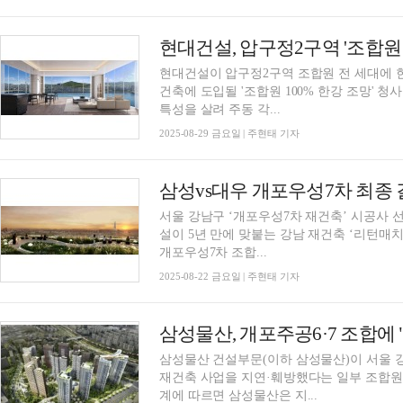
현대건설, 압구정2구역 '조합원 
현대건설이 압구정2구역 조합원 전 세대에 한강 조망을 보장한
건축에 도입될 '조합원 100% 한강 조망' 청사진을 29일 공개
특성을 살려 주동 각...
2025-08-29 금요일 | 주현태 기자
삼성vs대우 개포우성7차 최종 
서울 강남구 ‘개포우성7차 재건축’ 시공사
설이 5년 만에 맞붙는 강남 재건축 ‘리턴매치’의 막판 열기가
개포우성7차 조합...
2025-08-22 금요일 | 주현태 기자
삼성물산 건설부문(이하 삼성물산)이 서울 
재건축 사업을 지연·훼방했다는 일부 조합원
계에 따르면 삼성물산은 지...