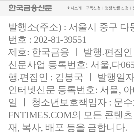
회사소개
구독신청
정정·반론 신청
발행소(주소) : 서울시 중구 
번호 : 202-81-39551
제호: 한국금융 ㅣ 발행.편집인 : 
신문사업 등록번호: 서울,다0655
행.편집인 : 김봉국 ㅣ 발행일자:
인터넷신문 등록번호: 서울, 아03
일 ㅣ 청소년보호책임자 : 문수
FNTIMES.COM의 모든 콘텐
재, 복사, 배포 등을 금합니다.