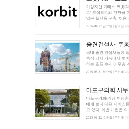
가상자산 거래소 코빗(대
트' 조직으로의 전환을 
업무 플랫폼 구축, 채용 시 
2026-04-17 금요일 | 방의진 기
국내 중견 건설사들이 
중심 감시 기능에서 벗어
하는 흐름이다.◇ 주총 계.
2026-03-31 화요일 | 주현태 기
마포구의회 사무국
마포구의회(의장 백남환)
에게 보다 나은 서비스
고 있다. 이번 개편은 의.
2025-01-22 수요일 | 주현태 기