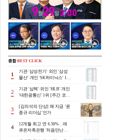
종합
BEST CLICK
기관 '삼성전기'·외인 '삼성
1
물산'·개인 'SK하이닉스' 1위
[주간 코스피 순매수- 2026
기관 '심텍'·외인 'HLB'·개인
년 8월3일~8월7일]
2
'대한광통신' 1위 [주간 코스
닥 순매수- 2026년 8월3일~8
[김의석의 단상] 왜 지금 ‘윤
월7일]
3
종규 리더십’인가
12개월 최고 연 6.50%…애
4
큐온저축은행 '처음만난적
금'[이주의 저축은행 적금금