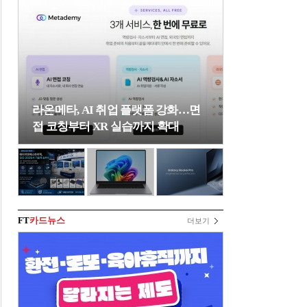
라온메타, AI 취업 플랫폼 강화…면
접 코칭부터 XR 실습까지 확대
FT
카드뉴스
더보기