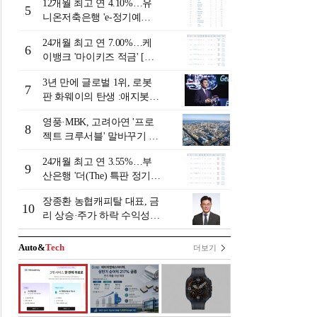
12개월 최고 연 4.10%…유
리-8월 2주]
5
니온저축은행 'e-정기예
금'[이주의 저축은행 예금금
24개월 최고 연 7.00%…케
리-8월 2주]
6
이뱅크 '마이키즈 적금' [이
주의 은행 적금금리-8월 2
3년 만에 글로벌 1위, 로봇
주]
7
판 화웨이의 탄생 :애지봇(A
giBot·智元机器人)의 시대
영풍·MBK, 고려아연 '프로
[전병서의 中 첨단기업 리포
8
젝트 크루서블' 말바꾸기 논
트⑬]
란
24개월 최고 연 3.55%…부
9
산은행 '더(The) 특판 정기예
금' [이주의 은행 예금금리-8
장종환 농협캐피탈 대표, 금
월 2주]
10
리 상승·주가 하락 수익성
일시 하락…렌터카 중심 자
동차금융 성장세 [2026 금융
Auto&
Tech
더보기
사 상반기 실적]