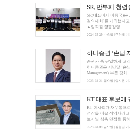
SR, 반부패·청
SR(대표이사 이종국)은
결의대회’를 개최했다고 29일 밝혔다. 행사는 이종국 SR 
▲임직원 행동강령 ...
2024-05-29 수요일 | 주현태 기
하나증권 ‘손님 
증권사 중 유일하게 고객
하나증권은 지난달 ‘손님
Management) 부문 강화 ..
2023-08-21 월요일 | 임지윤 기
KT 대표 후보에 
KT 이사회가 재무통으로
성장을 이끌 적임자라고 평가했다. 4일 KT 이사회는 이사후보추
보자별 심층 면접을 통해 
2023-08-04 금요일 | 김형일 기