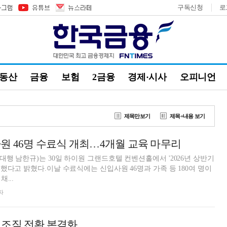
구독신청
로
부동산
금융
보험
2금융
경제·시사
오피니언
제목만보기
제목+내용 보기
원 46명 수료식 개최…4개월 교육 마무리
행 남한규)는 30일 하이원 그랜드호텔 컨벤션홀에서 '2026년 상반기
했다고 밝혔다.이날 수료식에는 신입사원 46명과 가족 등 180여 명이
...
자
트’ 조직 전환 본격화