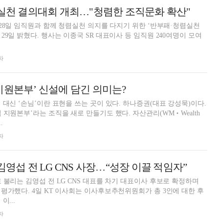
렴실천 결의대회 개최…"청렴한 조직문화 확산"
 28일 임직원과 함께 청렴실천 의지를 다지기 위한 ‘반부패·청렴실천
대표이사 등 임직원 240여명이 모여
자
지원본부’ 신설에 담긴 의미는?
 대신 ‘손님’이란 표현을 쓰는 곳이 있다. 하나증권(대표 강성묵)이다.
 지원본부’라는 조직을 새로 만들기도 했다. 자산관리(WM‧Wealth
.
자
김영섭 전 LG CNS 사장…“성장 이끌 적임자”
 불리는 김영섭 전 LG CNS 대표를 차기 대표이사 후보로 확정하며
천위원회가 총 3인에 대한 후
이...
자