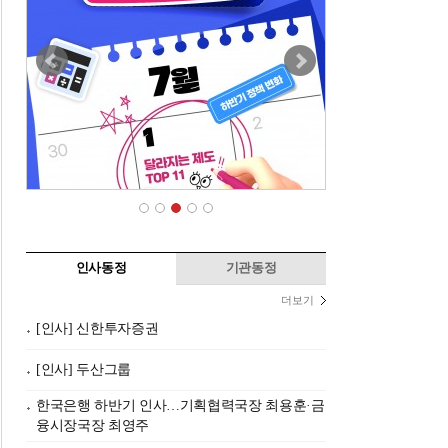
인사동정
기관동정
더보기
[인사] 신한투자증권
[인사] 두산그룹
한국은행 하반기 인사…기획협력국장 최용훈·금
융시장국장 최영주