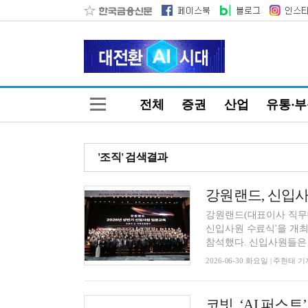
전체
증권
산업
유통·
'조직' 검색결과
강원랜드, 신입사
강원랜드(대표이사 직무대
신입사원 수료식'을 개최
참석했다. 신입사원들은 채
2026-06-30 화요일 | 주현태 기
코빗, ‘AI 퍼스