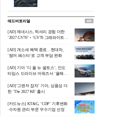
버려야 하는 곳'이라 묘사했다.
원칙으로 서다』를 펴냈다.정
오늘날 많은 이가 은퇴를 지옥
통 관료 출신으로 한국 금융의
이라 부르며 절망하지만, 김경
주요 변곡점마다 중요한 역할
애드버토리얼
록 고문은 새로운 시각을 제시
을 하고 금융 경영인으로서 큰
한다. 은퇴 후 60대를 전후한 1
족적을 남긴 김 전 회장이 후배
[AD] 제네시스, 럭셔리 경험 더한
0년의 과도기는 지옥이 아니라
세대에게 전하는 삶의 조언을
‘2027 GV70’‧‘GV70 그래파이트’
정화와 성장의 공간인 ‘은퇴연
담은 인생 노트다.『물처럼 흐
출시
옥(Purgatory)’이라는 것이다.
르고 원칙으로 서다』는 단순
[AD] 개소세 혜택 종료…현대차,
연옥은 고통스럽지만 끝이 있
한 자서전을 넘어, 실패를 두려
‘썸머 페스타’로 고객 부담 완화
으며, 준비를 통해 천국으로 나
워하지 않는 용기와 자신에 대
아갈 수 있는 희망의 장소라고
한 믿음이 어떻게 삶을 풍요롭
[AD] 기아 ‘디 올 뉴 셀토스’, 인도
말한
게 만드는지를 보여주는 지혜
타임스 드라이브 어워즈서 ‘올해의
의 보고로 평가된다.김용환 전
SUV’ 선정
회장은 “인생의 목표가 크더라
[AD]‘그랜저 잡자’ 기아, 상품성 더
도 조급해하지 말고 작은 것부
한 ‘The 2027 K8’ 출시
터 하나 하나 성취해 나가
라”고 조언한다. 뼈아픈 실패
[카드뉴스] KT&G, ‘CDP’ 기후변화
조차 성공의 뼈대가 된다는 긍
·수자원 관리 부문 우수기업 선정
정적인 마음으로