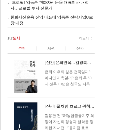
[프로필] 임동준 한화자산운용 대표이사 내정
자…글로벌 투자 전문가
한화자산운용 신임 대표에 임동준 전략사업Unit
장 내정
FT
도서
더보기
추천
서평
신간
[신간]은퇴연옥…김경록의 은퇴 후 삶의 나침반
은퇴 이후의 삶은 천국일까?
아니면 지옥일까? 은퇴 후 60
대 전후 10년은 천국도 지옥도
아닌 '연옥'이라 개념이 등장해
화제를 모으고 있다.투자 전문
가이자 은퇴연구소장으로서의
[신간] 물처럼 흐르고 원칙으로 서다…김용환의 통찰을 담다
은퇴 설계를 가이드해 온 김경
록 옵투스자산운용의 고문이
김용환 전 NH농협금융지주 회
신간 『은퇴연옥』을 내놓았
장이 자신의 경험과 철학을 정
다.단테는 지옥을 '모든 희망을
리한 자서전 『물처럼 흐르고