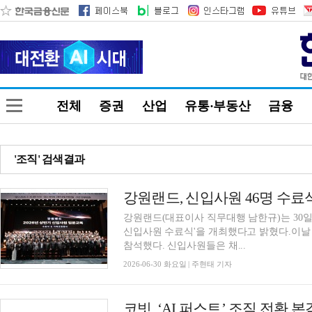
전체
증권
산업
유통·부동산
금융
'조직' 검색결과
강원랜드, 신입사원 46명 수료
강원랜드(대표이사 직무대행 남한규)는 30일
신입사원 수료식'을 개최했다고 밝혔다.이날 
참석했다. 신입사원들은 채...
2026-06-30 화요일 | 주현태 기자
코빗, ‘AI 퍼스트’ 조직 전환 