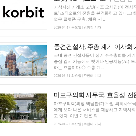
가상자산 거래소 코빗(대표 오세진)이 전사적인
트' 조직으로의 전환을 본격화하고 있다.코빗은
업무 플랫폼 구축, 채용 시 ...
2026-04-17 금요일 | 방의진 기자
국내 중견 건설사들이 정기 주주총회를 계기
중심 감시 기능에서 벗어나 인공지능(AI)·
하는 흐름이다.◇ 주총 계...
2026-03-31 화요일 | 주현태 기자
마포구의회 사무국, 효율성·전
마포구의회(의장 백남환)가 20일 의회사무국
에게 보다 나은 서비스를 제공하고 지역사회
고 있다. 이번 개편은 의...
2025-01-22 수요일 | 주현태 기자