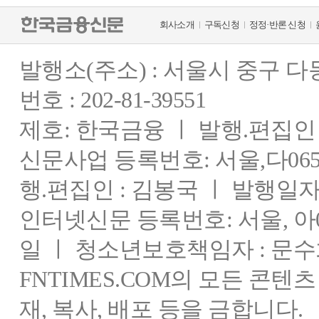
회사소개
구독신청
정정·반론 신청
발행소(주소) : 서울시 중구 
번호 : 202-81-39551
제호: 한국금융 ㅣ 발행.편집인 : 
신문사업 등록번호: 서울,다0655
행.편집인 : 김봉국 ㅣ 발행일자:
인터넷신문 등록번호: 서울, 아03
일 ㅣ 청소년보호책임자 : 문수
FNTIMES.COM의 모든 콘텐
재, 복사, 배포 등을 금합니다.