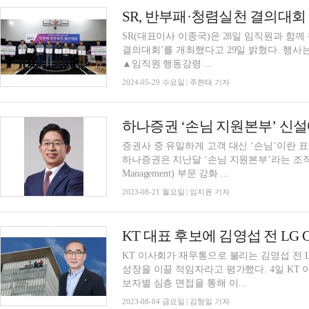
SR, 반부패·청렴실천 결의대회
SR(대표이사 이종국)은 28일 임직원과 함
결의대회’를 개최했다고 29일 밝혔다. 행사는 이종국 SR 대표이사 등 임직원 240여명이 모여
▲임직원 행동강령 ...
2024-05-29 수요일 | 주현태 기자
하나증권 ‘손님 지원본부’ 신설
증권사 중 유일하게 고객 대신 ‘손님’이란 표
하나증권은 지난달 ‘손님 지원본부’라는 조직을
Management) 부문 강화 ...
2023-08-21 월요일 | 임지윤 기자
KT 대표 후보에 김영섭 전 LG
KT 이사회가 재무통으로 불리는 김영섭 전 
성장을 이끌 적임자라고 평가했다. 4일 KT 이사회는 이사후보추천위원회가 총 3인에 대한 후
보자별 심층 면접을 통해 이...
2023-08-04 금요일 | 김형일 기자