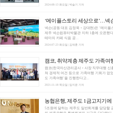
2024-08-13 화요일 | 박슬기 기자
‘메이플스토리 세상으로’…넥슨,
넥슨(공동 대표 김정욱‧강대현)은 ‘메이플스
제주 넥슨컴퓨터박물관 지하 1층에 오픈했다고 23일 밝혔다. 카페
테마의 카페 식음 공...
2024-07-23 화요일 | 김재훈 기자
캠코, 취약계층 제주도 가족여
캠코(한국자산관리공사‧사장 직무대행 신흥식)는
쳐 경제적 여건 등으로 가족여행 기회가 없었던
도 가족여행’을 진행한다고...
2021-11-18 목요일 | 임지윤 기자
농협은행, 제주도 1금고지기에
5조원에 달하는 제주도 일반회계를 담당할 