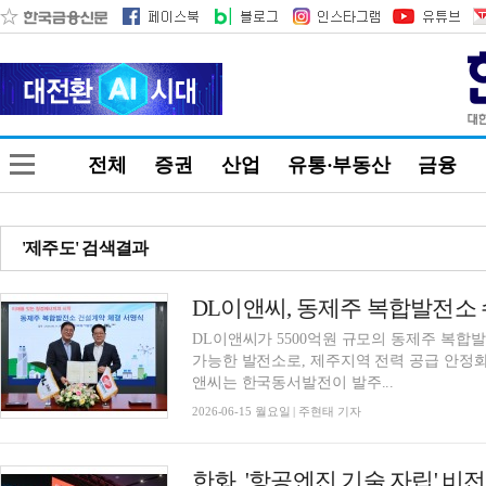
전체
증권
산업
유통·부동산
금융
'제주도' 검색결과
DL이앤씨, 동제주 복합발전소 
DL이앤씨가 5500억원 규모의 동제주 복합
가능한 발전소로, 제주지역 전력 공급 안정화
앤씨는 한국동서발전이 발주...
2026-06-15 월요일 | 주현태 기자