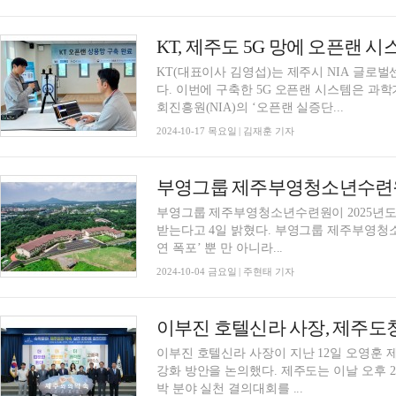
KT, 제주도 5G 망에 오픈랜 시
KT(대표이사 김영섭)는 제주시 NIA 글로벌
다. 이번에 구축한 5G 오픈랜 시스템은 
회진흥원(NIA)의 ‘오픈랜 실증단...
2024-10-17 목요일 | 김재훈 기자
부영그룹 제주부영청소년수련원이 2025년도
받는다고 4일 밝혔다. 부영그룹 제주부영청소년수련원은 제주의 유명 관광지 중 하나인 ‘천제
연 폭포’ 뿐 만 아니라...
2024-10-04 금요일 | 주현태 기자
이부진 호텔신라 사장, 제주도청
이부진 호텔신라 사장이 지난 12일 오영훈
강화 방안을 논의했다. 제주도는 이날 오후 2시30분 제주도청 탐라홀에서 ‘제주와의 약속 ’숙
박 분야 실천 결의대회를 ...