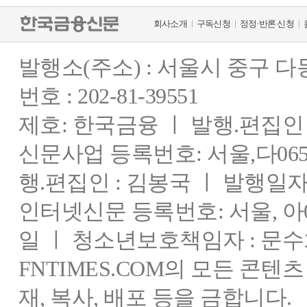
회사소개
구독신청
정정·반론 신청
발행소(주소) : 서울시 중구 
번호 : 202-81-39551
제호: 한국금융 ㅣ 발행.편집인 : 
신문사업 등록번호: 서울,다0655
행.편집인 : 김봉국 ㅣ 발행일자:
인터넷신문 등록번호: 서울, 아03
일 ㅣ 청소년보호책임자 : 문수
FNTIMES.COM의 모든 콘텐
재, 복사, 배포 등을 금합니다.