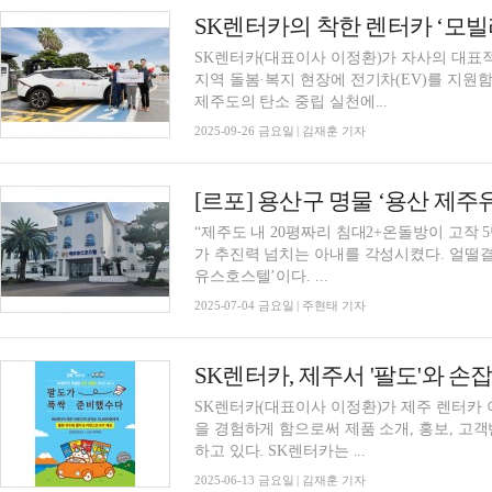
SK렌터카의 착한 렌터카 ‘모빌
SK렌터카(대표이사 이정환)가 자사의 대표적
지역 돌봄·복지 현장에 전기차(EV)를 지원
제주도의 탄소 중립 실천에...
2025-09-26 금요일 | 김재훈 기자
“제주도 내 20평짜리 침대2+온돌방이 고작 5만원? 여보 당장
가 추진력 넘치는 아내를 각성시켰다. 얼떨결
유스호스텔’이다. ...
2025-07-04 금요일 | 주현태 기자
SK렌터카, 제주서 '팔도'와 손
SK렌터카(대표이사 이정환)가 제주 렌터카
을 경험하게 함으로써 제품 소개, 홍보, 고
하고 있다. SK렌터카는 ...
2025-06-13 금요일 | 김재훈 기자