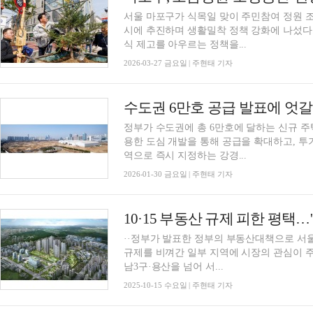
서울 마포구가 식목일 맞이 주민참여 정원 
시에 추진하며 생활밀착 정책 강화에 나섰다.
식 제고를 아우르는 정책을...
2026-03-27 금요일 | 주현태 기자
수도권 6만호 공급 발표에 엇
정부가 수도권에 총 6만호에 달하는 신규 주
용한 도심 개발을 통해 공급을 확대하고, 
역으로 즉시 지정하는 강경...
2026-01-30 금요일 | 주현태 기자
10·15 부동산 규제 피한 평택
··정부가 발표한 정부의 부동산대책으로 서
규제를 비껴간 일부 지역에 시장의 관심이 주목받고 있다. 15일 국토
남3구·용산을 넘어 서...
2025-10-15 수요일 | 주현태 기자