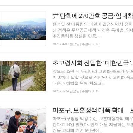
윤석열 전 대통령의 파면이 결정되면서 정치
산 정책은 주택공급대책·재건축 특례법, 임
추진동력을 상실된 만큼, ...
2025-04-07 월요일 | 주현태 기자
초고령사회 진입한 ‘대한민국’
앞으로 15년 뒤 우리나라 고령화 속도가 두배
이 37%에 달할 것으로 전망된다. 고령화 
대응과 해법을 위해 힘쓰고...
2025-01-24 금요일 | 주현태 기자
마포구, 보훈정책 대폭 확대
마포구(구청장 박강수)는 보훈대상자의 예우를
한다고 14일 밝혔다. 먼저 매월 지급하는 보훈수당을 물가 상승과 국가보훈대상자의 생활 여
건을 고려해 기존 6만원에...