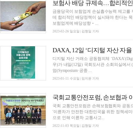
보험사 배당 규제속…합리적인
금융당국이 보험업계 손실흡수능력 제고를 
데 합리적인 배당정책이 실시돼야 한다는 목소리가 나왔다. 26일 보
보험업계에 배당성향‧...
2023-02-26 일요일 | 김형일 기자
디지털 자산 거래소 공동협의체 ‘DAXA’(Digital 
우)가 내일(12일) 국회도서관 소회의실에서
엄(Symposium·공중 ...
2023-01-11 수요일 | 임지윤 기자
국회교통안전포럼, 손보협과 
국회 교통안전포럼은 손해보험협회와 공동으로
'이륜차가 안전한 대한민국을 위한 정책세미나
으로 인해 이륜차 교통사고...
2022-11-03 목요일 | 김형일 기자