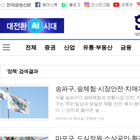
전체
증권
산업
유통·부동산
금융
'정책' 검색결과
서울 송파구가 생태체험과 전통시장 안전, 
구는 주민 일상과 맞닿은 체험·안전·복지 분
다.◇ 단지로 들어온 숲…...
2026-04-16 목요일 | 주현태 기자