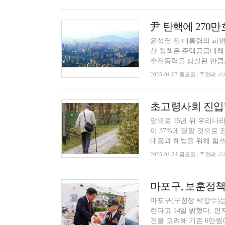
윤석열 전 대통령의 파
산 정책은 주택공급대책
추진동력을 상실된 만큼, .
2025-04-07 월요일 | 주현태 기
초고령사회 진입
앞으로 15년 뒤 우리나
이 37%에 달할 것으로
대응과 해법을 위해 힘쓰고
2025-01-24 금요일 | 주현태 기
마포구, 보훈정
마포구(구청장 박강수)는
한다고 14일 밝혔다. 먼저 매월 지급하는 보훈수당을 물가 상승과 국가보훈대상자의 생활 여
건을 고려해 기존 6만원에