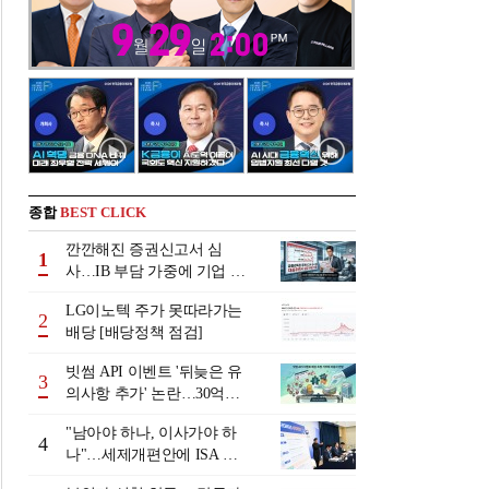
종합
BEST CLICK
깐깐해진 증권신고서 심
1
사…IB 부담 가중에 기업 자
금조달 '차질 우려'
LG이노텍 주가 못따라가는
2
배당 [배당정책 점검]
빗썸 API 이벤트 '뒤늦은 유
3
의사항 추가' 논란…30억원
배상 조정 거부에 이용자 반
"남아야 하나, 이사가야 하
발
4
나"…세제개편안에 ISA 투
자자 셈법 복잡