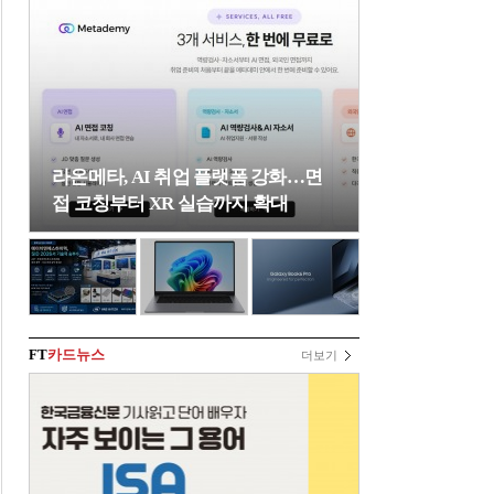
라온메타, AI 취업 플랫폼 강화…면
접 코칭부터 XR 실습까지 확대
FT
카드뉴스
더보기