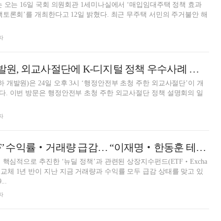
 오는 16일 국회 의원회관 1세미나실에서 ‘매입임대주택 정책 효과
개최한다고 12일 밝혔다. 최근 무주택 서민의 주거불안 해
자
한국지역정보개발원, 외교사절단에 K-디지털 정책 우수사례 공유
개발원)은 24일 오후 3시 ‘행정안전부 초청 주한 외교사절단’이 개
설명회의 일
자
문재인 ‘뉴딜 ETF’ 수익률‧거래량 급감… “이재명‧한동훈 테마주 조심”
 핵심적으로 추진한 ‘뉴딜 정책’과 관련된 상장지수펀드(ETF‧Excha
)가 정권 교체 1년 반이 지난 지금 거래량과 수익률 모두 급감 상태를 맞고 있
..
자