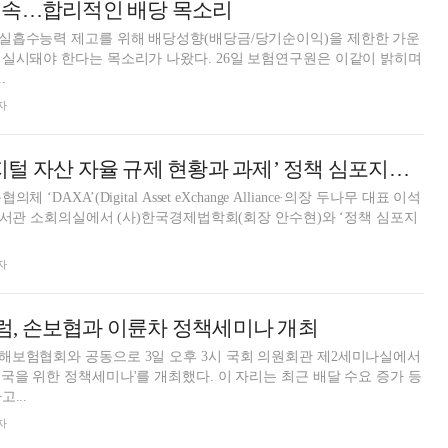
제속…합리적인 배당 목소리
실흡수능력 제고를 위해 배당성향(배당금/당기순이익)을 제한한 가운
는 목소리가 나왔다. 26일 보험연구원은 이같이 밝히며
.
자
DAXA, 12일 ‘디지털 자산 자율 규제 현황과 과제’ 정책 심포지엄 개최
‘DAXA’(Digital Asset eXchange Alliance·의장 두나무 대표 이석
회도서관 소회의실에서 (사)한국경제법학회(회장 안수현)와 ‘정책 심포지
자
, 손보협과 이륜차 정책세미나 개최
해보험협회와 공동으로 3일 오후 3시 국회 의원회관 제2세미나실에서
국을 위한 정책세미나'를 개최했다. 이 자리는 최근 배달 수요 증가 등
...
자