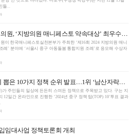
운영’인 것으로 나타났다. 마포구(구청장 박강수)는 지난 12월 13일
들...
자
조미정 중구의회 의원, ‘지방의원 매니페스토 약속대상’ 최우수상 수상 영예
원이 한국매니페스토실천본부가 주최한 ‘제16회 2024 지방의원 매니
 조례’ 분야에 ‘서울시 중구 아동돌봄 통합지원 조례’로 응모해 수상자
자
서울 중구, 주민이 뽑은 10가지 정책 순위 발표…1위 ‘남산자락숲길’
)가 주민들의 일상에 든든히 스며든 정책으로 주목받고 있다. 구는 지
지 12일간 온라인으로 진행한 ‘2024년 중구 정책 탑(TOP) 10’투표 결과
.
자
일 매입임대사업 정책토론회 개최