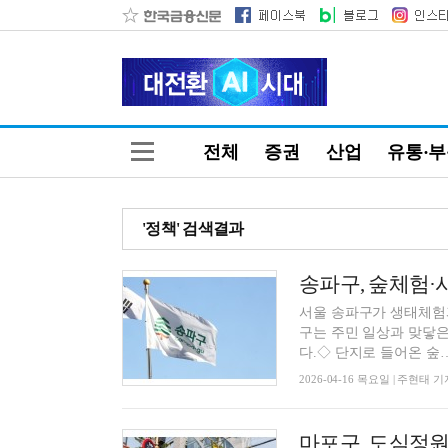
전체
증권
산업
유통·
'정책' 검색결과
서울 송파구가 생태체험
구는 주민 일상과 맞닿은
다.◇ 단지로 들어온 숲….
2026-04-16 목요일 | 주현태 기