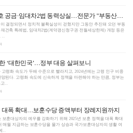
尹 탄핵에 270만호 공금·임대차2법 동력상실…전문가 "부동산시장 영향 미미할 것"
면이 결정되면서 정치적 불확실성이 걷혔지만 그동안 추진돼 오던 부동
·재건축 특례법, 임대차2법(계약갱신청구권·전월세상한제) 개정 등은
..
자
한 ‘대한민국’…정부 대응 살펴보니
라 고령화 속도가 두배 수준으로 빨라지고, 2024년에는 고령 인구 비중
 전망된다. 고령화 속도에 신속하게 정책을 마련해야 하는 만큼, 정부는
...
자
책 대폭 확대…보훈수당 증액부터 장례지원까지
 보훈대상자의 예우를 강화하기 위해 2025년 보훈 정책을 대폭 확대
...