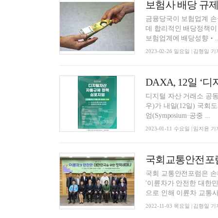
보험사 배당 규
금융당국이 보험업계 손
데 합리적인 배당정책이 실시돼야 한다
보험업계에 배당성향‧..
2023-02-26 일요일 | 김형일 기
디지털 자산 거래소 공동협의체 
우)가 내일(12일) 국
엄(Symposium·공중 ...
2023-01-11 수요일 | 임지윤 기
국회교통안전포럼
국회 교통안전포럼은 손
'이륜차가 안전한 대한민
으로 인해 이륜차 교통사고
2022-11-03 목요일 | 김형일 기