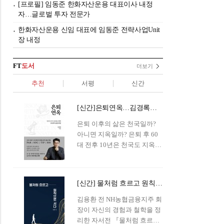
[프로필] 임동준 한화자산운용 대표이사 내정
자…글로벌 투자 전문가
한화자산운용 신임 대표에 임동준 전략사업Unit
장 내정
FT
도서
더보기
추천
서평
신간
[신간]은퇴연옥…김경록의 은퇴 후 삶의 나침반
은퇴 이후의 삶은 천국일까?
아니면 지옥일까? 은퇴 후 60
대 전후 10년은 천국도 지옥도
아닌 '연옥'이라 개념이 등장해
화제를 모으고 있다.투자 전문
가이자 은퇴연구소장으로서의
[신간] 물처럼 흐르고 원칙으로 서다…김용환의 통찰을 담다
은퇴 설계를 가이드해 온 김경
록 옵투스자산운용의 고문이
김용환 전 NH농협금융지주 회
신간 『은퇴연옥』을 내놓았
장이 자신의 경험과 철학을 정
다.단테는 지옥을 '모든 희망을
리한 자서전 『물처럼 흐르고