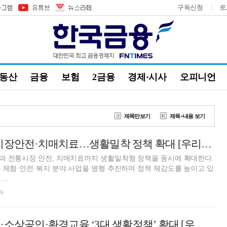
구독신청
로
부동산
금융
보험
2금융
경제·시사
오피니언
제목만보기
제목+내용 보기
송파구, 숲체험·시장안전·치매치료…생활밀착 정책 확대 [우리區는 지금]
과 전통시장 안전, 치매치료까지 생활밀착형 정책을 동시에 확대한다.
 체험·안전·복지 분야 사업을 병행 추진하며 정책 체감도를 높이고 있
..
자
마포구, 도심정원·소상공인·환경교육 ‘3대 생활정책’ 확대 [우리區는 지금]