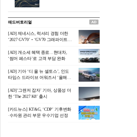
버려야 하는 곳'이라 묘사했다.
원칙으로 서다』를 펴냈다.정
오늘날 많은 이가 은퇴를 지옥
통 관료 출신으로 한국 금융의
이라 부르며 절망하지만, 김경
주요 변곡점마다 중요한 역할
애드버토리얼
록 고문은 새로운 시각을 제시
을 하고 금융 경영인으로서 큰
한다. 은퇴 후 60대를 전후한 1
족적을 남긴 김 전 회장이 후배
[AD] 제네시스, 럭셔리 경험 더한
0년의 과도기는 지옥이 아니라
세대에게 전하는 삶의 조언을
‘2027 GV70’‧‘GV70 그래파이트’
정화와 성장의 공간인 ‘은퇴연
담은 인생 노트다.『물처럼 흐
출시
옥(Purgatory)’이라는 것이다.
르고 원칙으로 서다』는 단순
[AD] 개소세 혜택 종료…현대차,
연옥은 고통스럽지만 끝이 있
한 자서전을 넘어, 실패를 두려
‘썸머 페스타’로 고객 부담 완화
으며, 준비를 통해 천국으로 나
워하지 않는 용기와 자신에 대
아갈 수 있는 희망의 장소라고
한 믿음이 어떻게 삶을 풍요롭
[AD] 기아 ‘디 올 뉴 셀토스’, 인도
말한
게 만드는지를 보여주는 지혜
타임스 드라이브 어워즈서 ‘올해의
의 보고로 평가된다.김용환 전
SUV’ 선정
회장은 “인생의 목표가 크더라
[AD]‘그랜저 잡자’ 기아, 상품성 더
도 조급해하지 말고 작은 것부
한 ‘The 2027 K8’ 출시
터 하나 하나 성취해 나가
라”고 조언한다. 뼈아픈 실패
[카드뉴스] KT&G, ‘CDP’ 기후변화
조차 성공의 뼈대가 된다는 긍
·수자원 관리 부문 우수기업 선정
정적인 마음으로