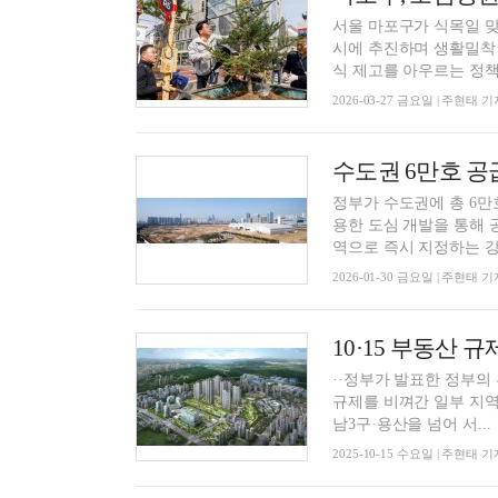
서울 마포구가 식목일 맞
시에 추진하며 생활밀착 
식 제고를 아우르는 정책을
2026-03-27 금요일 | 주현태 기
수도권 6만호 공
정부가 수도권에 총 6만
용한 도심 개발을 통해 
역으로 즉시 지정하는 강경
2026-01-30 금요일 | 주현태 기
10·15 부동산
··정부가 발표한 정부
규제를 비껴간 일부 지역에 시장의 관심
남3구·용산을 넘어 서...
2025-10-15 수요일 | 주현태 기