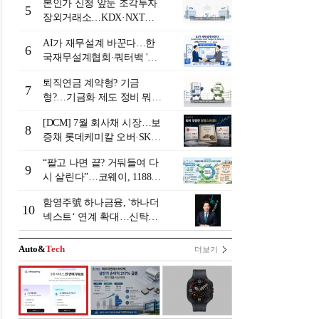
본인가 신청 앞둔 조각투자
5
장외거래소…KDX·NXT컨
소 막판 점검 ‘분주’
AI가 재무설계 바꾼다…한
6
국재무설계협회·쿼터백 '베
러웰스'로 생태계 구축
퇴직연금 계약형? 기금
7
형?…기금화 제도 정비 뭐길
래 [기금형 퇴직연금 추진
[DCM] 7월 회사채 시장…보
(상)]
8
증채 롯데케미칼 오버·SK에
코플랜트 언더 [7월 리뷰①]
“팔고 나면 끝? 거둬들여 다
9
시 살린다”…코웨이, 1188만
계정 업고 ESG 밸류업
함영주號 하나금융, '하나더
10
넥스트‘ 연계 확대…신탁수
수료 2배 증가 효과 [금융 시
니어 비즈니스 돋보기]
Auto&
Tech
더보기