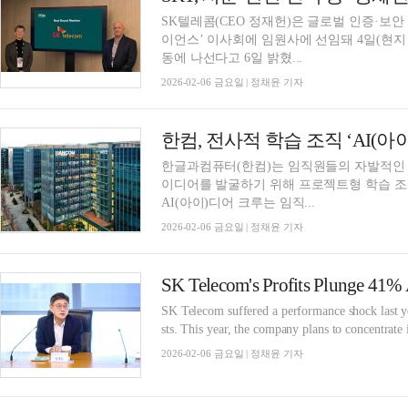
SK텔레콤(CEO 정재헌)은 글로벌 인증·보안 표준을 수
이언스’ 이사회에 임원사에 선임돼 4일(현지
동에 나선다고 6일 밝혔...
2026-02-06 금요일 | 정채윤 기자
한컴, 전사적 학습 조직 ‘AI(아
한글과컴퓨터(한컴)는 임직원들의 자발적인 
이디어를 발굴하기 위해 프로젝트형 학습 조직 
AI(아이)디어 크루는 임직...
2026-02-06 금요일 | 정채윤 기자
SK Telecom suffered a performance shock last ye
sts. This year, the company plans to concentrate 
2026-02-06 금요일 | 정채윤 기자