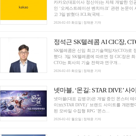
카카오(대표이사 정신아)는 자체 개발한 인공
인 ‘오케스트레이션 벤치마크’ 관련 논문이 세계 
고 3일 밝혔다.ICLR(국제...
2026-02-03 화요일 | 정채윤 기자
정석근 SK텔레콤 AI CIC장, 
SK텔레콤은 신임 최고기술책임자(CTO)로 정
했다. 3일 SK텔레콤에 따르면 정 CIC장은 
CTO는 회사의 기술 전략과 연구개...
2026-02-03 화요일 | 정채윤 기자
넷마블, ‘몬길: STAR DIVE
넷마블(대표 김병규)은 개발 중인 몬스터 테이
이브(STAR DIVE)’ 브랜드 사이트를 개편했다
된 모바일 수집형 RPG ‘몬스...
2026-02-02 월요일 | 정채윤 기자