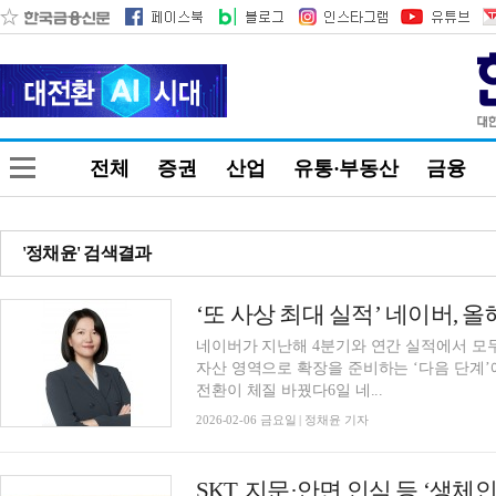
전체
증권
산업
유통·부동산
금융
'정채윤' 검색결과
네이버가 지난해 4분기와 연간 실적에서 모두
자산 영역으로 확장을 준비하는 ‘다음 단계’
전환이 체질 바꿨다6일 네...
2026-02-06 금요일 | 정채윤 기자
SKT, 지문·안면 인식 등 ‘생체