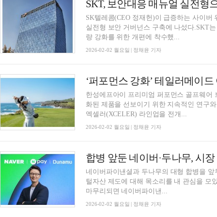
SKT, 보안대응 매뉴얼 실전형
SK텔레콤(CEO 정재헌)이 급증하는 사이버
실전형 보안 거버넌스 구축에 나섰다.SKT는
량 강화를 위한 개편에 착수했...
2026-02-02 월요일 | 정채윤 기자
‘퍼포먼스 강화’ 테일러메이드 어
한성에프아이 프리미엄 퍼포먼스 골프웨어 
화된 제품을 선보이기 위한 지속적인 연구와 
엑셀러(XCELER) 라인업을 전개...
2026-02-02 월요일 | 정채윤 기자
합병 앞둔 네이버·두나무, 시장
네이버파이낸셜과 두나무의 대형 합병을 앞
털자산 제도에 대해 목소리를 내 관심을 모았다
마무리되면 네이버파이낸...
2026-02-02 월요일 | 정채윤 기자