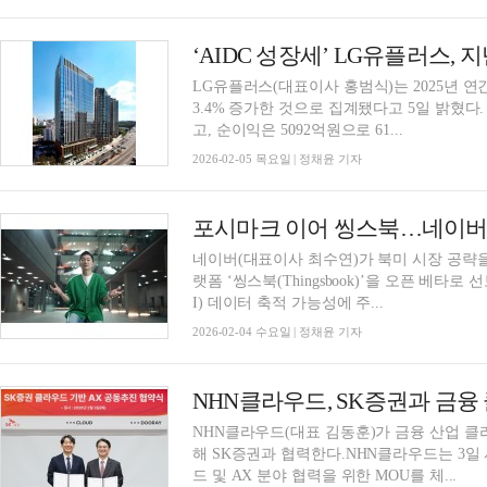
‘AIDC 성장세’ LG유플러스, 지난
LG유플러스(대표이사 홍범식)는 2025년 연
3.4% 증가한 것으로 집계됐다고 5일 밝혔다. 
고, 순이익은 5092억원으로 61...
2026-02-05 목요일 | 정채윤 기자
포시마크 이어 씽스북…네이버, 
네이버(대표이사 최수연)가 북미 시장 공략을
랫폼 ‘씽스북(Thingsbook)’을 오픈 베
I) 데이터 축적 가능성에 주...
2026-02-04 수요일 | 정채윤 기자
NHN클라우드, SK증권과 금융
NHN클라우드(대표 김동훈)가 금융 산업 클라
해 SK증권과 협력한다.NHN클라우드는 3일
드 및 AX 분야 협력을 위한 MOU를 체...