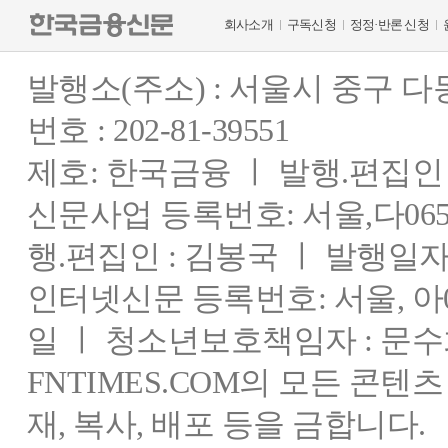
회사소개
구독신청
정정·반론 신청
발행소(주소) : 서울시 중구 
번호 : 202-81-39551
제호: 한국금융 ㅣ 발행.편집인 : 
신문사업 등록번호: 서울,다0655
행.편집인 : 김봉국 ㅣ 발행일자:
인터넷신문 등록번호: 서울, 아03
일 ㅣ 청소년보호책임자 : 문수
FNTIMES.COM의 모든 콘텐
재, 복사, 배포 등을 금합니다.