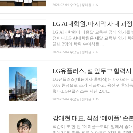
2026-02-04 수요일 | 정채윤 기자
LG AI대학원, 마지막 사내 과
LG AI대학원이 다음달 교육부 공식 인가를 
정이다.LG AI대학원은 내달 교육부 인가 
끝낸 2명의 학위 수여식을 ...
2026-02-04 수요일 | 정채윤 기자
LG유플러스, 설 앞두고 협력사 
LG유플러스(대표이사 홍범식)는 다가오는 설을
00% 현금으로 조기 지급하고, 용산구 후암
혔다.LG유플러스는 지난 2014...
2026-02-04 수요일 | 정채윤 기자
강대현 대표, 직접 ‘메이플’ 손
넥슨이 또 한 번 ‘메이플스토리’ 앞에서 중
키우기’의 확률 오류 논란으로 업계 첫 전액