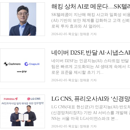
해킹 상처 AI로 메운다…SK텔
SK텔레콤이 지난해 해킹 사고와 일회성 비
(AI) 기반의 보안 체계를 강화하고 고객 신
로픽 투자 효과와 AI 얼라이...
2026-02-05 목요일 | 정채윤 기자
네이버 D2SF, 반달 AI·시냅스
네이버 D2SF는 인공지능(AI) 스타트업 반달
팀은 빠르게 고도화되는 AI 생태계 속에서 
로운 표준을 제시할 초기 기...
2026-02-05 목요일 | 정채윤 기자
LG CNS, 퓨리오사AI와 ‘신경
LG CNS(대표 현신균)가 인공지능(AI) 반
(신경망처리장치) 기반 AI 서비스를 개발해 
NS는 서울 마곡 LG사이언스파크 본...
2026-02-05 목요일 | 정채윤 기자