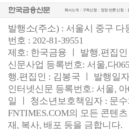
회사소개
구독신청
정정·반론 신청
발행소(주소) : 서울시 중구 
번호 : 202-81-39551
제호: 한국금융 ㅣ 발행.편집인 : 
신문사업 등록번호: 서울,다0655
행.편집인 : 김봉국 ㅣ 발행일자:
인터넷신문 등록번호: 서울, 아03
일 ㅣ 청소년보호책임자 : 문수
FNTIMES.COM의 모든 콘텐
재, 복사, 배포 등을 금합니다.