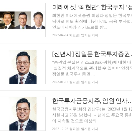
최현만 미래에셋증권 회장과 정일문 한국투
남아로 영토 확장에 나선다.4일 금융 투자업계
인도네시아와 싱가포르를 방...
2023-04-04 화요일 | 임지윤 기자
[신년사] 정일문 한국투자증권 
“증권업 본질은 리스크(Risk·위험)에 대한
·실질적·체계적으로 관리할 수 있어야 안정적
정일문 한국투자증권 ...
2023-01-02 월요일 | 임지윤 기자
한국투자금융지주, 임원 인사… 
한국금융지주(회장 김남구)는 ‘2023년 1월 
시한다고 26일 밝혔다. 내년에도 주요국 통
이 지속될 것으로 예상되...
2022-12-26 월요일 | 임지윤 기자