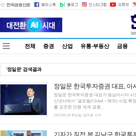
전체
증권
산업
유통·부동산
금융
'정일문' 검색결과
정일문 한국투자증권 대표가 동남아시아 시장
신년사에서 “글로벌(Global‧해외) 사업 
를 강조한 만큼 세계 금융...
2023-09-28 목요일 | 임지윤 기자