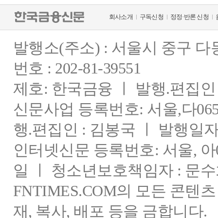
회사소개
구독신청
정정·반론 신청
발행소(주소) : 서울시 중구 
번호 : 202-81-39551
제호: 한국금융 ㅣ 발행.편집인 : 
신문사업 등록번호: 서울,다0655
행.편집인 : 김봉국 ㅣ 발행일자:
인터넷신문 등록번호: 서울, 아03
일 ㅣ 청소년보호책임자 : 문수
FNTIMES.COM의 모든 콘텐
재, 복사, 배포 등을 금합니다.