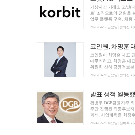
가상자산 거래소 코빗(대
트' 조직으로의 전환을 
업무 플랫폼 구축, 채용 시 
2026-04-17 금요일 | 방의진 기
코인원, 차명훈 
코인원이 차명훈 대표 
마무리하고, 차명훈 대표
위원회 산하 금융정보분석
2026-03-20 금요일 | 방의진 기
황병우 DGB금융지주 회
주간 진행된 최종후보자
과제, 사업계획은 회장후
2024-02-29 목요일 | 신혜주 기