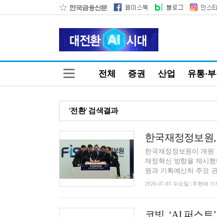
전체
증권
산업
유통·
'전환' 검색결과
한국재정정보원이 개원 1
재정혁신 방향을 제시했다
원과 기획예산처 주요 관계
2026-07-01 수요일 | 주현태 기
코빗, ‘AI 퍼스