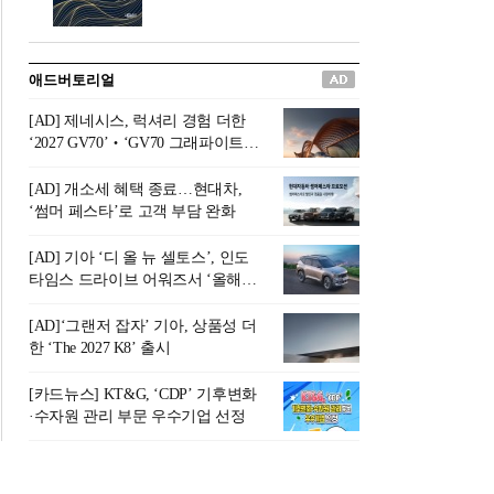
버려야 하는 곳'이라 묘사했다.
원칙으로 서다』를 펴냈다.정
오늘날 많은 이가 은퇴를 지옥
통 관료 출신으로 한국 금융의
이라 부르며 절망하지만, 김경
주요 변곡점마다 중요한 역할
애드버토리얼
록 고문은 새로운 시각을 제시
을 하고 금융 경영인으로서 큰
한다. 은퇴 후 60대를 전후한 1
족적을 남긴 김 전 회장이 후배
[AD] 제네시스, 럭셔리 경험 더한
0년의 과도기는 지옥이 아니라
세대에게 전하는 삶의 조언을
‘2027 GV70’‧‘GV70 그래파이트’
정화와 성장의 공간인 ‘은퇴연
담은 인생 노트다.『물처럼 흐
출시
옥(Purgatory)’이라는 것이다.
르고 원칙으로 서다』는 단순
[AD] 개소세 혜택 종료…현대차,
연옥은 고통스럽지만 끝이 있
한 자서전을 넘어, 실패를 두려
‘썸머 페스타’로 고객 부담 완화
으며, 준비를 통해 천국으로 나
워하지 않는 용기와 자신에 대
아갈 수 있는 희망의 장소라고
한 믿음이 어떻게 삶을 풍요롭
[AD] 기아 ‘디 올 뉴 셀토스’, 인도
말한
게 만드는지를 보여주는 지혜
타임스 드라이브 어워즈서 ‘올해의
의 보고로 평가된다.김용환 전
SUV’ 선정
회장은 “인생의 목표가 크더라
[AD]‘그랜저 잡자’ 기아, 상품성 더
도 조급해하지 말고 작은 것부
한 ‘The 2027 K8’ 출시
터 하나 하나 성취해 나가
라”고 조언한다. 뼈아픈 실패
[카드뉴스] KT&G, ‘CDP’ 기후변화
조차 성공의 뼈대가 된다는 긍
·수자원 관리 부문 우수기업 선정
정적인 마음으로