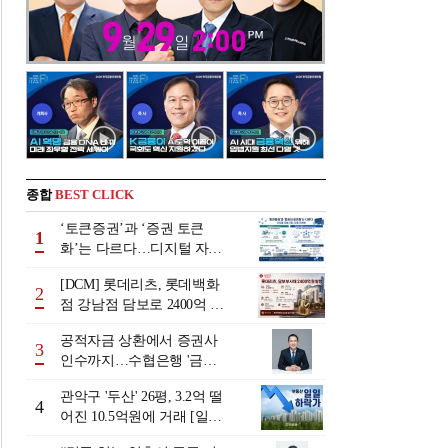
종합
BEST CLICK
‘토큰증권’과 ‘증권 토큰
1
화’는 다르다…디지털 자본
시장 다음 단계는
[DCM] 롯데리츠, 롯데백화
2
점 강남점 담보로 2400억 조
달…단기채 차환
공적자금 상환에서 증권사
3
인수까지…수협은행 '금융
그룹화' 25년 여정 [수협은
관악구 '두산' 26평, 3.2억 떨
행 금융그룹의 꿈①]
4
어진 10.5억원에 거래 [일일
하락가]