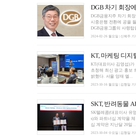
DGB금융지주 차기 회장
시중은행 전환에 공을 들
DGB금융그룹의 사령탑을 
2024-02-26 월요일 | 신혜주 기
KT, 마케팅 디
KT(대표이사 김영섭)가
초청해 최신 광고·홍보 
밝혔다. 서울 양재 엘...
2023-10-16 월요일 | 김형일 기
SKT, 반려동물 
SK텔레콤(대표이사 유영상
s)와 파트너십 계약을 체결
십 계약은 지난달 20일 ..
2023-10-04 수요일 | 김형일 기