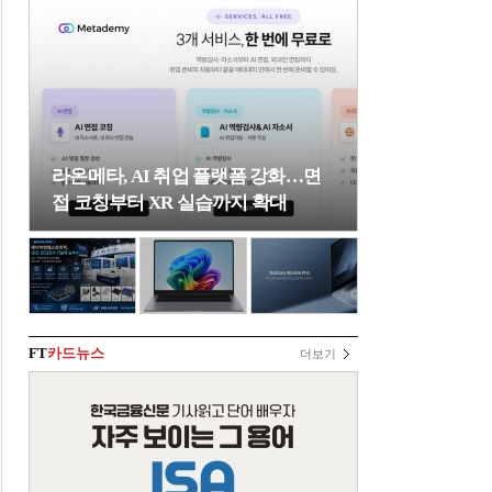
라온메타, AI 취업 플랫폼 강화…면
접 코칭부터 XR 실습까지 확대
FT
카드뉴스
더보기