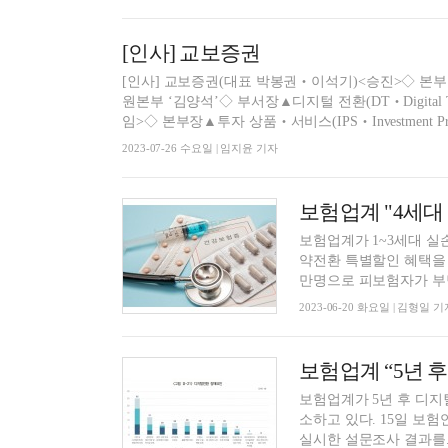
[인사] 교보증권
[인사] 교보증권(대표 박봉권‧이석기)<승진>◇ 본부장▲자
원본부 ‘김양석’◇ 부서장▲디지털 전환(DT‧Digital T
임>◇ 본부장▲투자 상품‧서비스(IPS‧Investment Prod
2023-07-26 수요일 | 임지윤 기자
보험업계 "4세대
보험업계가 1~3세대 실
약전환 특별할인 혜택을 연말까지 확대 운
만명으로 피보험자가 부담
2023-06-20 화요일 | 김형일 기
보험업계 “5년 
보험업계가 5년 후 디지
소하고 있다. 15일 보험연구원은 디지털전략‧전환‧혁신 총괄 부서 책임자 30명을 대상으로
실시한 설문조사 결과를..