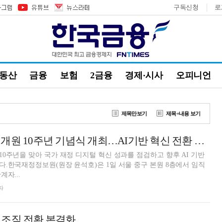
구독신청
로
부동산
금융
보험
2금융
경제·시사
오피니언
제목만보기
제목+내용 보기
한국재정정보원, 개원 10주년 기념식 개최…AI기반 혁신 전환 비전 제시
0주년을 맞아 국가 재정 디지털 혁신 성과를 점검하고 향후 AI 기반
.한국재정정보원(원장 윤석호)은 1일 서울 중구 본원 8층에서 임직
자...
자
트’ 조직 전환 본격화