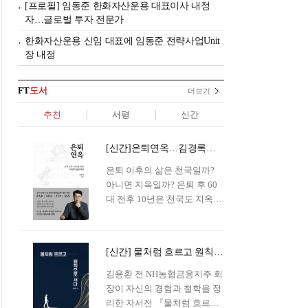
[프로필] 임동준 한화자산운용 대표이사 내정
자…글로벌 투자 전문가
한화자산운용 신임 대표에 임동준 전략사업Unit
장 내정
FT
도서
더보기
추천
서평
신간
[신간]은퇴연옥…김경록의 은퇴 후 삶의 나침반
은퇴 이후의 삶은 천국일까?
아니면 지옥일까? 은퇴 후 60
대 전후 10년은 천국도 지옥도
아닌 '연옥'이라 개념이 등장해
화제를 모으고 있다.투자 전문
가이자 은퇴연구소장으로서의
[신간] 물처럼 흐르고 원칙으로 서다…김용환의 통찰을 담다
은퇴 설계를 가이드해 온 김경
록 옵투스자산운용의 고문이
김용환 전 NH농협금융지주 회
신간 『은퇴연옥』을 내놓았
장이 자신의 경험과 철학을 정
다.단테는 지옥을 '모든 희망을
리한 자서전 『물처럼 흐르고