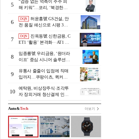
“검증 없는 억측이 주주 피
5
해 키워”…코리, ‘북경한미
미수채권 논란’ 정면 반박
허윤홍號 GS건설, 안
DQN
6
전·품질 쇄신으로 시평 3위
탈환
진옥동號 신한금융, C
DQN
7
ET1 ‘활용’ 본격화···AT1 늘
린 이유는 [Capital Quality Re
임종룡號 우리금융, ‘원더라
view]
8
이프’ 중심 시니어 솔루션
확대…계열사 시너지 '관건'
유통사 줄줄이 입점에 직매
[금융 시니어 비즈니스 돋보
9
입까지…쿠팡이츠, 퀵커머
기]
스 판 키운다
예탁원, 비상장주식·조각투
10
자 장외거래 청산결제 인프
라 구축 착수
Auto&
Tech
더보기