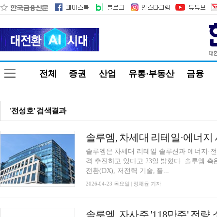
전체
증권
산업
유통·부동산
금융
'전성호' 검색결과
솔루엠, 차세대 리테일·에너지
솔루엠은 차세대 리테일 솔루션과 에너지·전
격 추진하고 있다고 23일 밝혔다. 솔루엠 
전환(DX), 저전력 기술, 플...
2026-04-23 목요일 | 정채윤 기자
솔루엠, 자사주 '118만주' 전