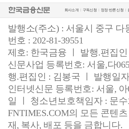
회사소개
구독신청
정정·반론 신청
발행소(주소) : 서울시 중구 
번호 : 202-81-39551
제호: 한국금융 ㅣ 발행.편집인 : 
신문사업 등록번호: 서울,다0655
행.편집인 : 김봉국 ㅣ 발행일자:
인터넷신문 등록번호: 서울, 아03
일 ㅣ 청소년보호책임자 : 문수
FNTIMES.COM의 모든 콘텐
재, 복사, 배포 등을 금합니다.