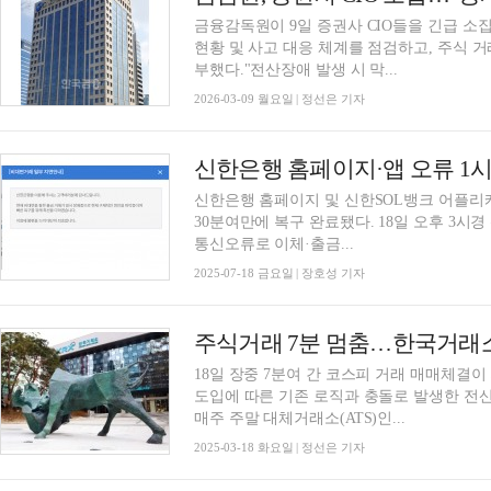
금융감독원이 9일 증권사 CIO들을 긴급 소
현황 및 사고 대응 체계를 점검하고, 주식 
부했다."전산장애 발생 시 막...
2026-03-09 월요일 | 정선은 기자
​신한은행 홈페이지 및 신한SOL뱅크 어플
30분여만에 복구 완료됐다. 18일 오후 3시경 신한은행 홈페이지 및 어플리케이션에서 발생한
통신오류로 이체·출금...
2025-07-18 금요일 | 장호성 기자
18일 장중 7분여 간 코스피 거래 매매체결이
도입에 따른 기존 로직과 충돌로 발생한 전
매주 주말 대체거래소(ATS)인...
2025-03-18 화요일 | 정선은 기자