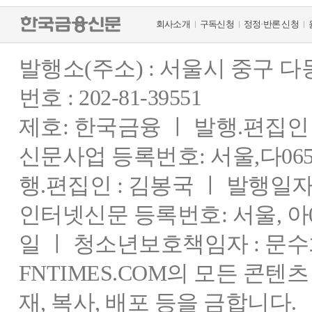
회사소개
구독신청
정정·반론 신청
발행소(주소) : 서울시 중구 
번호 : 202-81-39551
제호: 한국금융 ㅣ 발행.편집인 : 
신문사업 등록번호: 서울,다0655
행.편집인 : 김봉국 ㅣ 발행일자:
인터넷신문 등록번호: 서울, 아03
일 ㅣ 청소년보호책임자 : 문수
FNTIMES.COM의 모든 콘텐
재, 복사, 배포 등을 금합니다.