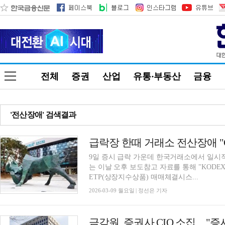
전체
증권
산업
유통·부동산
금융
'전산장애' 검색결과
9일 증시 급락 가운데 한국거래소에서 일시
는 이날 오후 보도참고 자료를 통해 "KODE
ETP(상장지수상품) 매매체결시스...
2026-03-09 월요일 | 정선은 기자