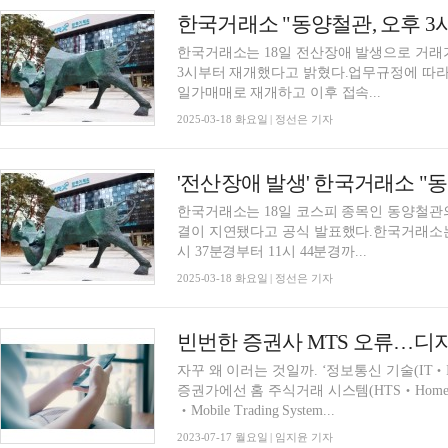
한국거래소 "동양철관, 오후 3
한국거래소는 18일 전산장애 발생으로 거래
3시부터 재개했다고 밝혔다.업무규정에 따라 1
일가매매로 재개하고 이후 접속...
2025-03-18 화요일 | 정선은 기자
한국거래소는 18일 코스피 종목인 동양철관의
결이 지연됐다고 공식 발표했다.한국거래소는
시 37분경부터 11시 44분경까...
2025-03-18 화요일 | 정선은 기자
빈번한 증권사 MTS 오류…디
자꾸 왜 이러는 것일까. ‘정보통신 기술(IT‧Info
증권가에선 홈 주식거래 시스템(HTS‧Home Tr
‧Mobile Trading System...
2023-07-17 월요일 | 임지윤 기자