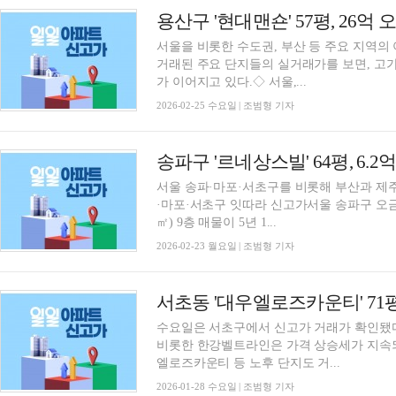
용산구 '현대맨숀' 57평, 26억
서울을 비롯한 수도권, 부산 등 주요 지역의
거래된 주요 단지들의 실거래가를 보면, 고
가 이어지고 있다.◇ 서울,...
2026-02-25 수요일 | 조범형 기자
송파구 '르네상스빌' 64평, 6.2
서울 송파·마포·서초구를 비롯해 부산과 제주
·마포·서초구 잇따라 신고가서울 송파구 오금동 ‘
㎡) 9층 매물이 5년 1...
2026-02-23 월요일 | 조범형 기자
수요일은 서초구에서 신고가 거래가 확인됐다
비롯한 한강벨트라인은 가격 상승세가 지속
엘로즈카운티 등 노후 단지도 거...
2026-01-28 수요일 | 조범형 기자