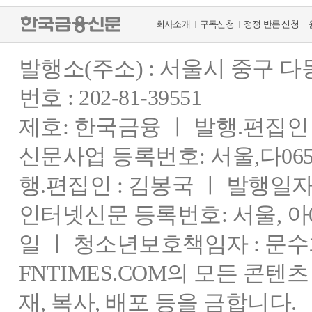
회사소개
구독신청
정정·반론 신청
발행소(주소) : 서울시 중구 
번호 : 202-81-39551
제호: 한국금융 ㅣ 발행.편집인 : 
신문사업 등록번호: 서울,다0655
행.편집인 : 김봉국 ㅣ 발행일자:
인터넷신문 등록번호: 서울, 아03
일 ㅣ 청소년보호책임자 : 문수
FNTIMES.COM의 모든 콘텐
재, 복사, 배포 등을 금합니다.