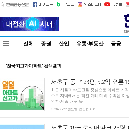
전체
증권
산업
유통·부동산
금융
'전국최고가아파트' 검색결과
서초구 동고' 23평, 9.2억 오른
최근 서울과 수도권을 중심으로 아파트 가격 
주요 지역에서는 직전 거래 대비 수억원 이상
인천·세종·대구 등 ...
2026-06-22 월요일 | 조범형 기자