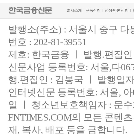
회사소개
구독신청
정정·반론 신청
발행소(주소) : 서울시 중구 
번호 : 202-81-39551
제호: 한국금융 ㅣ 발행.편집인 : 
신문사업 등록번호: 서울,다0655
행.편집인 : 김봉국 ㅣ 발행일자:
인터넷신문 등록번호: 서울, 아03
일 ㅣ 청소년보호책임자 : 문수
FNTIMES.COM의 모든 콘텐
재, 복사, 배포 등을 금합니다.