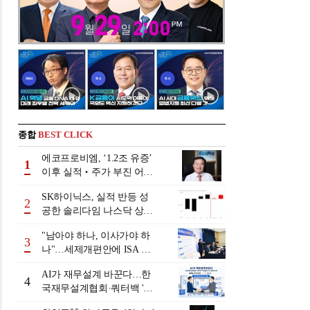
종합
BEST CLICK
에코프로비엠, ‘1.2조 유증’
1
이후 실적‧주가 부진 어쩌
나
SK하이닉스, 실적 반등 성
2
공한 솔리다임 나스닥 상장
검토
"남아야 하나, 이사가야 하
3
나"…세제개편안에 ISA 투
자자 셈법 복잡
AI가 재무설계 바꾼다…한
4
국재무설계협회·쿼터백 '베
러웰스'로 생태계 구축