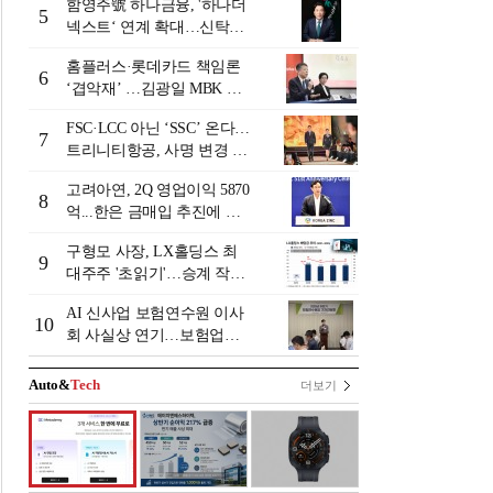
함영주號 하나금융, '하나더
5
넥스트‘ 연계 확대…신탁수
수료 2배 증가 효과 [금융 시
홈플러스·롯데카드 책임론
니어 비즈니스 돋보기]
6
‘겹악재’ …김광일 MBK 부
회장 부담 커지나
FSC·LCC 아닌 ‘SSC’ 온다…
7
트리니티항공, 사명 변경 넘
어 사업모델 전환 선언
고려아연, 2Q 영업이익 5870
8
억...한은 금매입 추진에 주
가 상승세
구형모 사장, LX홀딩스 최
9
대주주 '초읽기'…승계 작업
막바지?
AI 신사업 보험연수원 이사
10
회 사실상 연기…보험업계
"사업 타당성 검증 부족"
[보험연수원 AI사업 논란]
Auto&
Tech
더보기