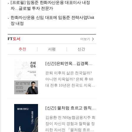
[프로필] 임동준 한화자산운용 대표이사 내정
자…글로벌 투자 전문가
한화자산운용 신임 대표에 임동준 전략사업Unit
장 내정
FT
도서
더보기
추천
서평
신간
[신간]은퇴연옥…김경록의 은퇴 후 삶의 나침반
은퇴 이후의 삶은 천국일까?
아니면 지옥일까? 은퇴 후 60
대 전후 10년은 천국도 지옥도
아닌 '연옥'이라 개념이 등장해
화제를 모으고 있다.투자 전문
가이자 은퇴연구소장으로서의
[신간] 물처럼 흐르고 원칙으로 서다…김용환의 통찰을 담다
은퇴 설계를 가이드해 온 김경
록 옵투스자산운용의 고문이
김용환 전 NH농협금융지주 회
신간 『은퇴연옥』을 내놓았
장이 자신의 경험과 철학을 정
다.단테는 지옥을 '모든 희망을
리한 자서전 『물처럼 흐르고