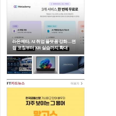
라온메타, AI 취업 플랫폼 강화…면
접 코칭부터 XR 실습까지 확대
FT
카드뉴스
더보기