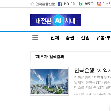
전체
증권
산업
유통·
'재투자' 검색결과
전북은행, ‘지역
전북은행이 ‘지역재투자 
날개인 전북은행과 광주
미소를 지을 수 있게 됐다.
2021-09-03 금요일 | 임지윤 기