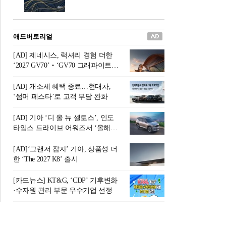
버려야 하는 곳'이라 묘사했다.
원칙으로 서다』를 펴냈다.정
오늘날 많은 이가 은퇴를 지옥
통 관료 출신으로 한국 금융의
이라 부르며 절망하지만, 김경
주요 변곡점마다 중요한 역할
애드버토리얼
록 고문은 새로운 시각을 제시
을 하고 금융 경영인으로서 큰
한다. 은퇴 후 60대를 전후한 1
족적을 남긴 김 전 회장이 후배
[AD] 제네시스, 럭셔리 경험 더한
0년의 과도기는 지옥이 아니라
세대에게 전하는 삶의 조언을
‘2027 GV70’‧‘GV70 그래파이트’
정화와 성장의 공간인 ‘은퇴연
담은 인생 노트다.『물처럼 흐
출시
옥(Purgatory)’이라는 것이다.
르고 원칙으로 서다』는 단순
[AD] 개소세 혜택 종료…현대차,
연옥은 고통스럽지만 끝이 있
한 자서전을 넘어, 실패를 두려
‘썸머 페스타’로 고객 부담 완화
으며, 준비를 통해 천국으로 나
워하지 않는 용기와 자신에 대
아갈 수 있는 희망의 장소라고
한 믿음이 어떻게 삶을 풍요롭
[AD] 기아 ‘디 올 뉴 셀토스’, 인도
말한
게 만드는지를 보여주는 지혜
타임스 드라이브 어워즈서 ‘올해의
의 보고로 평가된다.김용환 전
SUV’ 선정
회장은 “인생의 목표가 크더라
[AD]‘그랜저 잡자’ 기아, 상품성 더
도 조급해하지 말고 작은 것부
한 ‘The 2027 K8’ 출시
터 하나 하나 성취해 나가
라”고 조언한다. 뼈아픈 실패
[카드뉴스] KT&G, ‘CDP’ 기후변화
조차 성공의 뼈대가 된다는 긍
·수자원 관리 부문 우수기업 선정
정적인 마음으로