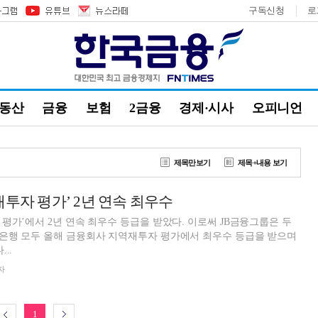
구독신청
로
부동산
금융
보험
2금융
경제·시사
오피니언
제목만보기
제목+내용 보기
재투자 평가’ 2년 연속 최우수
평가’에서 2년 연속 최우수 등급을 받았다. 이로써 JB금융그룹은 두
은행 모두 올해 금융회사 지역재투자 평가에서 최우수 등급을 받으며
..
자
1