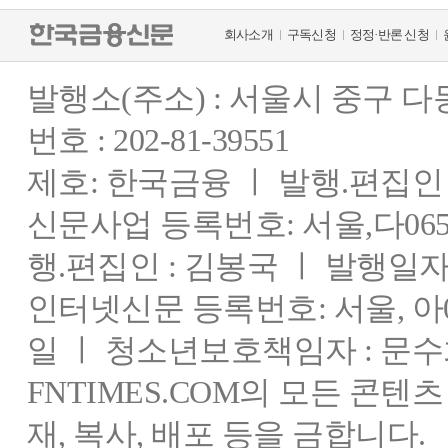
회사소개
구독신청
정정·반론 신청
발행소(주소) : 서울시 중구 
번호 : 202-81-39551
제호: 한국금융 ㅣ 발행.편집인 : 
신문사업 등록번호: 서울,다0655
행.편집인 : 김봉국 ㅣ 발행일자:
인터넷신문 등록번호: 서울, 아03
일 ㅣ 청소년보호책임자 : 문수
FNTIMES.COM의 모든 콘텐
재, 복사, 배포 등을 금합니다.