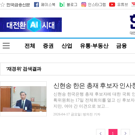
전체
증권
산업
유통·부동산
금융
'재경위' 검색결과
신현송 한은 총재 후보자 인사청
신현송 한국은행 총재 후보자에 대한 국회
획위원회는 17일 전체회의를 열고 신 후보
지만, 여야 간 이견으로 보고...
2026-04-17 금요일 | 방의진 기자
1