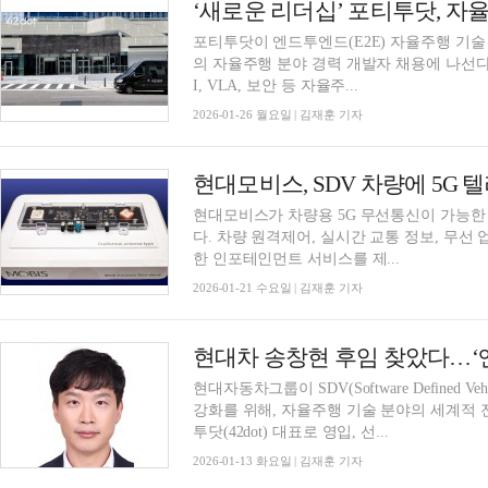
‘새로운 리더십’ 포티투닷, 자
포티투닷이 엔드투엔드(E2E) 자율주행 기술 ‘아
의 자율주행 분야 경력 개발자 채용에 나선다. 포티투닷은 ML플랫폼, 인공지능(AI), 피지
I, VLA, 보안 등 자율주...
2026-01-26 월요일 | 김재훈 기자
현대모비스, SDV 차량에 5G
현대모비스가 차량용 5G 무선통신이 가능한 내장
다. 차량 원격제어, 실시간 교통 정보, 무선 
한 인포테인먼트 서비스를 제...
2026-01-21 수요일 | 김재훈 기자
현대자동차그룹이 SDV(Software Defined
강화를 위해, 자율주행 기술 분야의 세계적 
투닷(42dot) 대표로 영입, 선...
2026-01-13 화요일 | 김재훈 기자