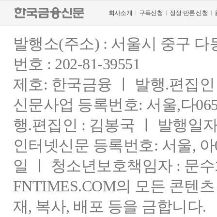
회사소개
구독신청
정정·반론 신청
발행소(주소) : 서울시 중구 
번호 : 202-81-39551
제호: 한국금융 ㅣ 발행.편집인 : 
신문사업 등록번호: 서울,다0655
행.편집인 : 김봉국 ㅣ 발행일자:
인터넷신문 등록번호: 서울, 아03
일 ㅣ 청소년보호책임자 : 문수
FNTIMES.COM의 모든 콘텐
재, 복사, 배포 등을 금합니다.