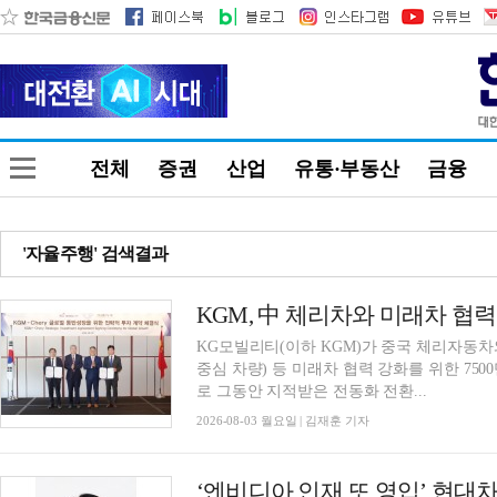
전체
증권
산업
유통·부동산
금융
'자율주행' 검색결과
KGM, 中 체리차와 미래차 협력…
KG모빌리티(이하 KGM)가 중국 체리자동차
중심 차량) 등 미래차 협력 강화를 위한 750
로 그동안 지적받은 전동화 전환...
2026-08-03 월요일 | 김재훈 기자