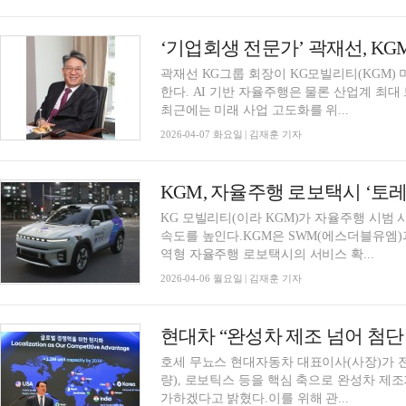
‘기업회생 전문가’ 곽재선, K
곽재선 KG그룹 회장이 KG모빌리티(KGM)
한다. AI 기반 자율주행은 물론 산업계 최
최근에는 미래 사업 고도화를 위...
2026-04-07 화요일 | 김재훈 기자
KGM, 자율주행 로보택시 ‘토레
KG 모빌리티(이라 KGM)가 자율주행 시범
속도를 높인다.KGM은 SWM(에스더블유엠)
역형 자율주행 로보택시의 서비스 확...
2026-04-06 월요일 | 김재훈 기자
현대차 “완성차 제조 넘어 첨단
호세 무뇨스 현대자동차 대표이사(사장)가 전
량), 로보틱스 등을 핵심 축으로 완성차 제
가하겠다고 밝혔다.이를 위해 관...