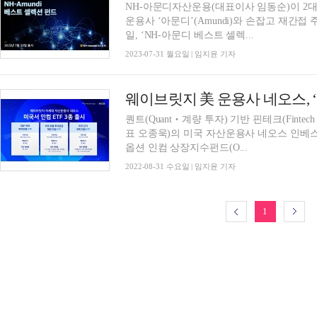
NH-아문디자산운용(대표이사 임동순)이 2대 
운용사 ‘아문디’(Amundi)와 손잡고 재간
일, ‘NH-아문디 베스트 셀렉...
2023-07-31 월요일 | 임지윤 기자
웨이브릿지 美 운용사 네오스, ‘인
퀀트(Quant‧계량 투자) 기반 핀테크(Fintec
표 오종욱)의 미국 자산운용사 네오스 인베스트먼트
옵션 인컴 상장지수펀드(O...
2022-08-31 수요일 | 임지윤 기자
1