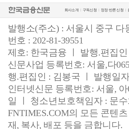
회사소개
구독신청
정정·반론 신청
발행소(주소) : 서울시 중구 
번호 : 202-81-39551
제호: 한국금융 ㅣ 발행.편집인 : 
신문사업 등록번호: 서울,다0655
행.편집인 : 김봉국 ㅣ 발행일자:
인터넷신문 등록번호: 서울, 아03
일 ㅣ 청소년보호책임자 : 문수
FNTIMES.COM의 모든 콘텐
재, 복사, 배포 등을 금합니다.