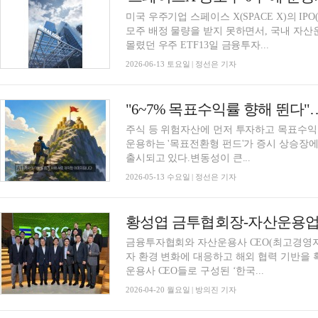
미국 우주기업 스페이스 X(SPACE X)의 
모주 배정 물량을 받지 못하면서, 국내 자
몰렸던 우주 ETF13일 금융투자...
2026-06-13 토요일 | 정선은 기자
"6~7% 목표수익률 향해 뛴다"
주식 등 위험자산에 먼저 투자하고 목표수익
운용하는 '목표전환형 펀드'가 증시 상승장
출시되고 있다.변동성이 큰...
2026-05-13 수요일 | 정선은 기자
금융투자협회와 자산운용사 CEO(최고경영자
자 환경 변화에 대응하고 해외 협력 기반을 
운용사 CEO들로 구성된 ‘한국...
2026-04-20 월요일 | 방의진 기자