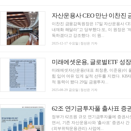
이찬진 금융감독원장은 17일 자산운용사 CE
내재화 해달라"고 당부했다.또, 이 원장은 ‘
독하겠다고 강조했다. 이 원...
2025-12-17 수요일 | 정선은 기자
미래에셋자산운용(대표 최창훈, 이준용)이 올
힘 입어 여유 있게 실적 선두를 지켰다. K
적 동력이 됐다.29일 금융투자...
2025-08-29 금요일 | 정선은 기자
62조 연기금투자풀 출사표 증
정부가 62조원 규모 연기금투자풀에 증권사
면서, 기존 자산운용사와 '출사표' 증권사 간 
(외부위탁운용관리) 사업에...