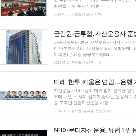
할 뿐만 아니라 적극적인 주주권 행사, 경
최선을 다해 주시기 바란다"...
2024-08-08 목요일 | 정선은 기자
금감원-금투협, 자산운용사 준
금융감독원은 최근 자산운용사 검사에서 대주
한 내부통제 사례가 지속적으로 적발됨에 
이복현)은 24일 금융투자협회(...
2024-05-24 금요일 | 정선은 기자
자산운용사 CEO들이 대거 임기 만료를 앞두고
부터 내년 초 사이 임기가 끝나는 운용사 CE
송·조재민 신한자산운용 사장...
2023-11-27 월요일 | 임지윤, 전한신 기자