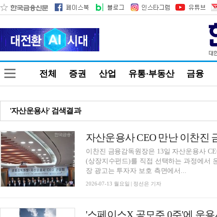
전체
증권
산업
유통·부동산
금융
'자산운용사' 검색결과
이찬진 금융감독원장은 13일 자산운용사 CE
(상장지수펀드)를 직접 선택하는 과정에서 운
장 광고는 투자자 보호 측면에서...
2026-07-13 월요일 | 정선은 기자
'스페이스X 공모주 0주'에 운