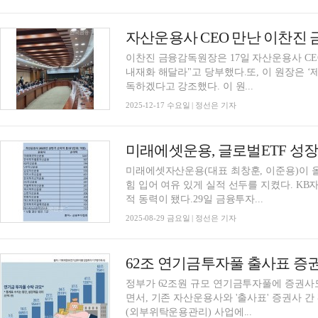
이찬진 금융감독원장은 17일 자산운용사 CE
내재화 해달라"고 당부했다.또, 이 원장은 ‘
독하겠다고 강조했다. 이 원...
2025-12-17 수요일 | 정선은 기자
미래에셋자산운용(대표 최창훈, 이준용)이 올
힘 입어 여유 있게 실적 선두를 지켰다. K
적 동력이 됐다.29일 금융투자...
2025-08-29 금요일 | 정선은 기자
62조 연기금투자풀 출사표 증
정부가 62조원 규모 연기금투자풀에 증권사
면서, 기존 자산운용사와 '출사표' 증권사 간 
(외부위탁운용관리) 사업에...