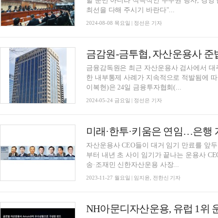
할 뿐만 아니라 적극적인 주주권 행사, 경
최선을 다해 주시기 바란다"...
2024-08-08 목요일 | 정선은 기자
금감원-금투협, 자산운용사 준
금융감독원은 최근 자산운용사 검사에서 대주
한 내부통제 사례가 지속적으로 적발됨에 
이복현)은 24일 금융투자협회(...
2024-05-24 금요일 | 정선은 기자
자산운용사 CEO들이 대거 임기 만료를 앞두고
부터 내년 초 사이 임기가 끝나는 운용사 CE
송·조재민 신한자산운용 사장...
2023-11-27 월요일 | 임지윤, 전한신 기자