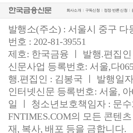
회사소개
구독신청
정정·반론 신청
발행소(주소) : 서울시 중구 
번호 : 202-81-39551
제호: 한국금융 ㅣ 발행.편집인 : 
신문사업 등록번호: 서울,다0655
행.편집인 : 김봉국 ㅣ 발행일자:
인터넷신문 등록번호: 서울, 아03
일 ㅣ 청소년보호책임자 : 문수
FNTIMES.COM의 모든 콘텐
재, 복사, 배포 등을 금합니다.