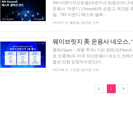
NH-아문디자산운용(대표이사 임동순)이 2대 
운용사 ‘아문디’(Amundi)와 손잡고 재간
일, ‘NH-아문디 베스트 셀렉...
2023-07-31 월요일 | 임지윤 기자
웨이브릿지 美 운용사 네오스, ‘인
퀀트(Quant‧계량 투자) 기반 핀테크(Fintec
표 오종욱)의 미국 자산운용사 네오스 인베스트먼트
옵션 인컴 상장지수펀드(O...
2022-08-31 수요일 | 임지윤 기자
1