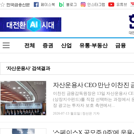
전체
증권
산업
유통·부동산
금융
'자산운용사' 검색결과
이찬진 금융감독원장은 13일 자산운용사 CE
(상장지수펀드)를 직접 선택하는 과정에서 운
장 광고는 투자자 보호 측면에서...
2026-07-13 월요일 | 정선은 기자
'스페이스X 공모주 0주'에 운