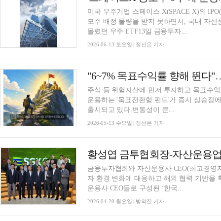
미국 우주기업 스페이스 X(SPACE X)의 
모주 배정 물량을 받지 못하면서, 국내 자
몰렸던 우주 ETF13일 금융투자...
2026-06-13 토요일 | 정선은 기자
"6~7% 목표수익률 향해 뛴다"
주식 등 위험자산에 먼저 투자하고 목표수익
운용하는 '목표전환형 펀드'가 증시 상승장
출시되고 있다.변동성이 큰...
2026-05-13 수요일 | 정선은 기자
금융투자협회와 자산운용사 CEO(최고경영자
자 환경 변화에 대응하고 해외 협력 기반을 
운용사 CEO들로 구성된 ‘한국...
2026-04-20 월요일 | 방의진 기자