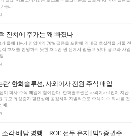
케일업, 서브노티카2 등 포스트 배틀그라운드 발굴과 AI 비전 실현을
능...
자
실적 잔치에 주가는 왜 빠졌나
가 올해 1분기 영업이익 70% 급증을 포함해 역대급 호실적을 거둘 전
실적 호재를 반영하지 못한 채 5만 원 선에서 맴돌고 있다. 광고와 사업
...
자
 논란' 한화솔루션, 사외이사 전원 주식 매입
원이 회사 주식 매입에 참여한다. 한화솔루션은 사외이사 4인이 지난
0억 원 규모 유상증자 필요성에 공감하며 자발적으로 주식 매수 의사를 전
매...
자
키움증권, 자사주 소각·배당 병행…ROE 선두 유지 [빅5 증권주 주주환원 (3)]