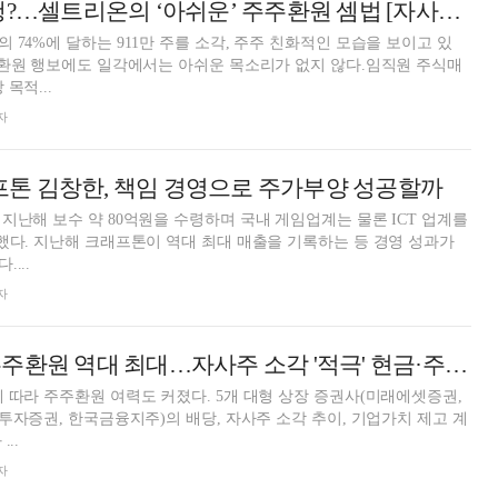
소각 후 다시 발행?…셀트리온의 ‘아쉬운’ 주주환원 셈법 [자사주 리포트]
 74%에 달하는 911만 주를 소각, 주주 친화적인 모습을 보이고 있
주환원 행보에도 일각에서는 아쉬운 목소리가 없지 않다.임직원 주식매
목적...
자
크래프톤 김창한, 책임 경영으로 주가부양 성공할까
지난해 보수 약 80억원을 수령하며 국내 게임업계는 물론 ICT 업계를
했다. 지난해 크래프톤이 역대 최대 매출을 기록하는 등 경영 성과가
...
자
미래에셋증권, 주주환원 역대 최대…자사주 소각 '적극' 현금·주식배당 '실속' [빅5 증권주 주주환원 (1)]
 따라 주주환원 여력도 커졌다. 5개 대형 상장 증권사(미래에셋증권,
H투자증권, 한국금융지주)의 배당, 자사주 소각 추이, 기업가치 제고 계
..
자