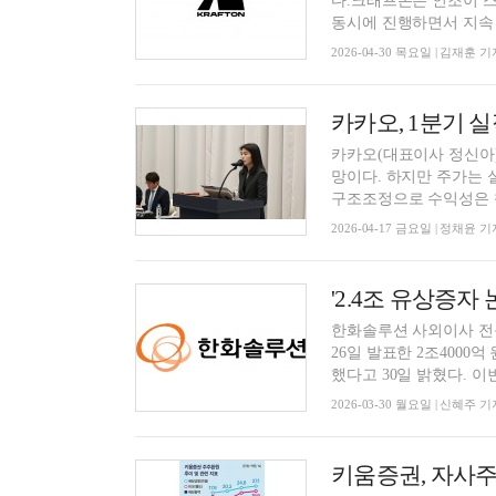
다.크래프톤은 인조이 스
동시에 진행하면서 지속 가
2026-04-30 목요일 | 김재훈 기
카카오, 1분기 
카카오(대표이사 정신아)
망이다. 하지만 주가는 
구조조정으로 수익성은 챙
2026-04-17 금요일 | 정채윤 기
'2.4조 유상증자
한화솔루션 사외이사 전
26일 발표한 2조400
했다고 30일 밝혔다. 이번 
2026-03-30 월요일 | 신혜주 기