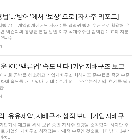
법’...‘방어’에서 ‘보상’으로 [자사주 리포트]
 박병무)는 게임업계에서도 자사주를 경영권 방어 수단으로 활용해 온
15년 넥슨과의 경영권 분쟁 발발 이후 최대주주인 김택진 대표의 지분
% 수...
자
이사회 다양성 채운 KT, ‘밸류업’ 속도 낸다 [기업지배구조 보고서]
가 이사회 공백을 해소하고 기업지배구조 핵심지표 준수율을 종전 수준
화에 속도를 내고 있다. 지배주주가 없는 ‘소유분산기업’ 한계를 딛고
...
자
‘자사주 100% 소각’ 유유제약, 지배구조 성적 보니 [기업지배구조보고서]
업가치 제고를 위해 보유 중인 자사주 전량을 소각했다. 하지만 주
로 기업의 지배구조 성적표는 낙제점 수준인 것으로 나타났다. 1분기
치...