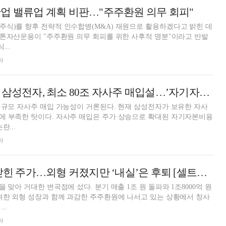
업 밸류업 계획 비판…"주주환원 의무 회피"
식)를 향후 전략적 인수합병(M&A) 재원으로 활용하겠다고 밝힌 데
스톤자산운용이 "주주환원 의무 회피를 위한 사후적 명분"이라고 반발
...
자
[THE COMPASS] 삼성전자, 최소 80조 자사주 매입설…’자기자본비용’ 부담↓
 규모 자사주 매입 가능성이 거론된다. 현재 삼성전자가 보유한 자사
에 부족한 탓이다. 자사주 매입은 주가 상승으로 확대된 자기자본비용
란...
자
1.8조 태우고도 갇힌 주가…외형 커졌지만 ‘내실’은 후퇴 [셀트리온의 성장통 ②]
 맞아 거대한 변곡점에 섰다. 분기 매출 1조 원 돌파와 1조8000억 원
려한 외형 성장과 함께 과감한 주주환원에 나서고 있는 상황에서 창사
..
자