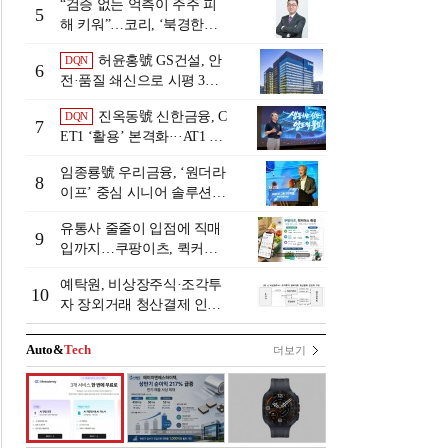
“검증 없는 억측이 주주 피
5
해 키워”…코리, ‘북경한미
미수채권 논란’ 정면 반박
허윤홍號 GS건설, 안
DQN
6
전·품질 쇄신으로 시평 3위
탈환
진옥동號 신한금융, C
DQN
7
ET1 ‘활용’ 본격화···AT1 늘
린 이유는 [Capital Quality Re
임종룡號 우리금융, ‘원더라
view]
8
이프’ 중심 시니어 솔루션
확대…계열사 시너지 '관건'
유통사 줄줄이 입점에 직매
[금융 시니어 비즈니스 돋보
9
입까지…쿠팡이츠, 퀵커머
기]
스 판 키운다
예탁원, 비상장주식·조각투
10
자 장외거래 청산결제 인프
라 구축 착수
Auto&
Tech
더보기