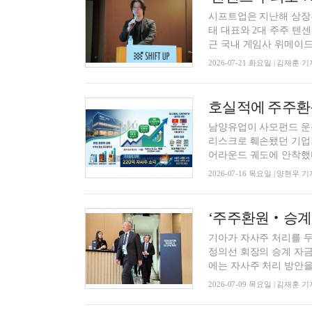
시프트업은 지난해 상장
태 대표와 2대 주주 텐센
근 국내 게임사 위메이드가
2026-07-21 화요일 | 김재훈 기
호실적에 주주환
남양유업이 사모펀드 운용
리스크로 훼손됐던 기업
어라운드 궤도에 안착했다
2026-07-16 목요일 | 양현우 기
‘주주환원‧승계‧
기아가 자사주 처리를 두
정의선 회장의 승계 자금
에는 자사주 처리 방안을 
2026-07-09 목요일 | 김재훈 기