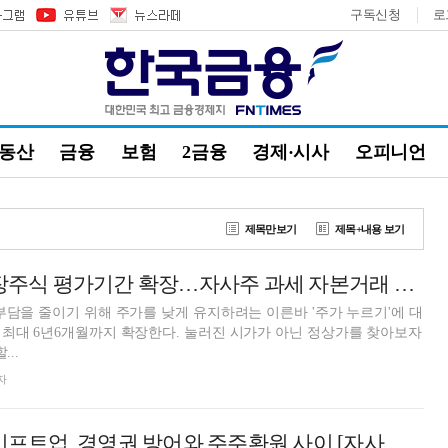
구독신청
로
부동산
금융
보험
2금융
경제·시사
오피니언
제목만보기
제목+내용 보기
'주가 누르기' 상장주식 평가기간 확장…자사주 과세 자본거래 일원화 [2026 세제개편안]
부담을 줄이기 위해 주가를 낮게 유지하려는 이른바 '주가 누르기'에 대
최대 6년6개월까지 확장한다. 눌러진 시가가 아닌 정상가를 찾아보자
...
자
'텐센트 주의보' 시프트업, 경영권 방어와 주주환원 사이 [자사주 리포트]