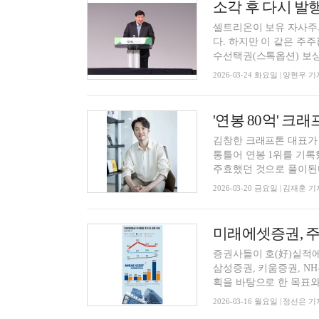
셀트리온이 보유 자사주의
다. 하지만 이 같은 주
수선택권(스톡옵션) 보상 
2026-03-24 화요일 | 양현우 기
'연봉 80억' 
김창한 크래프톤 대표가 
통틀어 연봉 1위를 기록
주효했던 것으로 풀이된다.
2026-03-20 금요일 | 김재훈 기
증권사들이 호(好)실적에
삼성증권, 키움증권, N
획을 바탕으로 한 목표와 .
2026-03-16 월요일 | 정선은 기