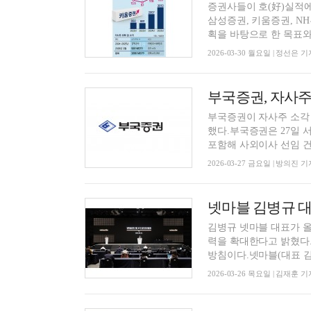
증권사들이 호(好)실적에
삼성증권, 키움증권, N
획을 바탕으로 한 목표와 .
2026-03-30 월요일 | 정선은 기
부국증권이 자사주 소각 계
했다.부국증권은 27일 
포함해 사외이사 선임 건, 
2026-03-27 금요일 | 방의진 기
김병규 넷마블 대표가 올
력을 확대한다고 밝혔다.
방침이다.넷마블(대표 김병
2026-03-26 목요일 | 김재훈 기