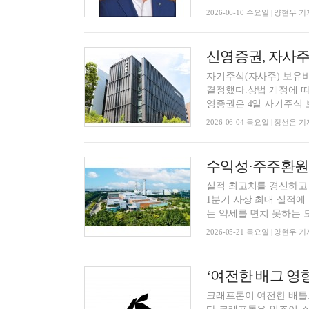
2026-06-10 수요일 | 양현우 기
신영증권, 자사주
자기주식(자사주) 보유비
결정했다.상법 개정에 따
영증권은 4일 자기주식 보
2026-06-04 목요일 | 정선은 기
수익성·주주환원
실적 최고치를 경신하고
1분기 사상 최대 실적에
는 약세를 면치 못하는 모.
2026-05-21 목요일 | 양현우 기
‘여전한 배그 영
크래프톤이 여전한 배틀