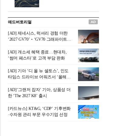
버려야 하는 곳'이라 묘사했다.
원칙으로 서다』를 펴냈다.정
오늘날 많은 이가 은퇴를 지옥
통 관료 출신으로 한국 금융의
이라 부르며 절망하지만, 김경
주요 변곡점마다 중요한 역할
애드버토리얼
록 고문은 새로운 시각을 제시
을 하고 금융 경영인으로서 큰
한다. 은퇴 후 60대를 전후한 1
족적을 남긴 김 전 회장이 후배
[AD] 제네시스, 럭셔리 경험 더한
0년의 과도기는 지옥이 아니라
세대에게 전하는 삶의 조언을
‘2027 GV70’‧‘GV70 그래파이트’
정화와 성장의 공간인 ‘은퇴연
담은 인생 노트다.『물처럼 흐
출시
옥(Purgatory)’이라는 것이다.
르고 원칙으로 서다』는 단순
[AD] 개소세 혜택 종료…현대차,
연옥은 고통스럽지만 끝이 있
한 자서전을 넘어, 실패를 두려
‘썸머 페스타’로 고객 부담 완화
으며, 준비를 통해 천국으로 나
워하지 않는 용기와 자신에 대
아갈 수 있는 희망의 장소라고
한 믿음이 어떻게 삶을 풍요롭
[AD] 기아 ‘디 올 뉴 셀토스’, 인도
말한
게 만드는지를 보여주는 지혜
타임스 드라이브 어워즈서 ‘올해의
의 보고로 평가된다.김용환 전
SUV’ 선정
회장은 “인생의 목표가 크더라
[AD]‘그랜저 잡자’ 기아, 상품성 더
도 조급해하지 말고 작은 것부
한 ‘The 2027 K8’ 출시
터 하나 하나 성취해 나가
라”고 조언한다. 뼈아픈 실패
[카드뉴스] KT&G, ‘CDP’ 기후변화
조차 성공의 뼈대가 된다는 긍
·수자원 관리 부문 우수기업 선정
정적인 마음으로