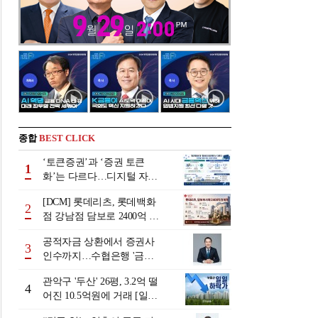
종합
BEST CLICK
‘토큰증권’과 ‘증권 토큰
1
화’는 다르다…디지털 자본
시장 다음 단계는
[DCM] 롯데리츠, 롯데백화
2
점 강남점 담보로 2400억 조
달…단기채 차환
공적자금 상환에서 증권사
3
인수까지…수협은행 '금융
그룹화' 25년 여정 [수협은
관악구 '두산' 26평, 3.2억 떨
행 금융그룹의 꿈①]
4
어진 10.5억원에 거래 [일일
하락가]