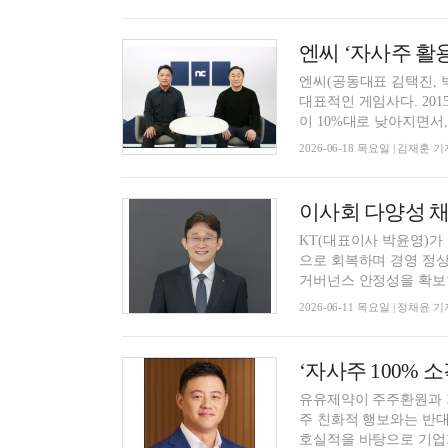
엔씨 ‘자사주 활용
엔씨(공동대표 김택진,
대표적인 게임사다. 20
이 10%대로 낮아지면서, 2
2026-06-18 목요일 | 김재훈 기
KT(대표이사 박윤영)
으로 회복하며 경영 정상
거버넌스 안정성을 확보한
2026-06-11 목요일 | 정채윤 기
유유제약이 주주환원과 기
주 친화적 행보와는 반대
호실적을 바탕으로 기업가