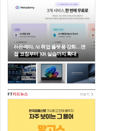
라온메타, AI 취업 플랫폼 강화…면
접 코칭부터 XR 실습까지 확대
FT
카드뉴스
더보기