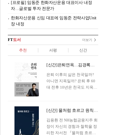
[프로필] 임동준 한화자산운용 대표이사 내정
자…글로벌 투자 전문가
한화자산운용 신임 대표에 임동준 전략사업Unit
장 내정
FT
도서
더보기
추천
서평
신간
[신간]은퇴연옥…김경록의 은퇴 후 삶의 나침반
은퇴 이후의 삶은 천국일까?
아니면 지옥일까? 은퇴 후 60
대 전후 10년은 천국도 지옥도
아닌 '연옥'이라 개념이 등장해
화제를 모으고 있다.투자 전문
가이자 은퇴연구소장으로서의
[신간] 물처럼 흐르고 원칙으로 서다…김용환의 통찰을 담다
은퇴 설계를 가이드해 온 김경
록 옵투스자산운용의 고문이
김용환 전 NH농협금융지주 회
신간 『은퇴연옥』을 내놓았
장이 자신의 경험과 철학을 정
다.단테는 지옥을 '모든 희망을
리한 자서전 『물처럼 흐르고