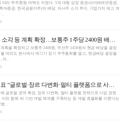
 따라 주주환원 여력도 커졌다. 5개 대형 상장 증권사(미래에셋증권,
H투자증권, 한국금융지주)의 배당, 자사주 소각 추이, 기업가치 제고 계
..
자
부국증권, 자사주 소각 등 계획 확정…보통주 1주당 2400원 배당 [2026 주총]
획을 확정하고 보통주 2400원, 우선주 2450원의 현금 배당을 결정
서울 여의도 본사에서 제72기 정기 주주총회를 열고, 현금배당 결정을
자...
자
넷마블 김병규 대표 “글로벌·장르 다변화·멀티 플랫폼으로 사업 고도화”
해 글로벌 권역 확장, 장르 다변화, 멀티 플랫폼 전략으로 사업 경쟁
 이와 함께 AI 기반 개발 체계를 구축하는 등 개발 효율화를 이룬다는
...
자