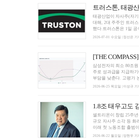
트러스톤, 태광산
태광산업이 자사주(자기주
대해, 2대 주주인 트러
했다.트러스톤은 1일 공식
2026-07-01 수요일 | 정선은 기
삼성전자의 최소 80조원
주로 성과급을 지급하기
부담을 낮춘다. 고평가 논
2026-06-25 목요일 | 이성규 기
셀트리온이 창립 25주년을
규모 자사주 소각 등 화
이래 첫 노동조합 출범이.
2026-06-22 월요일 | 양현우 기