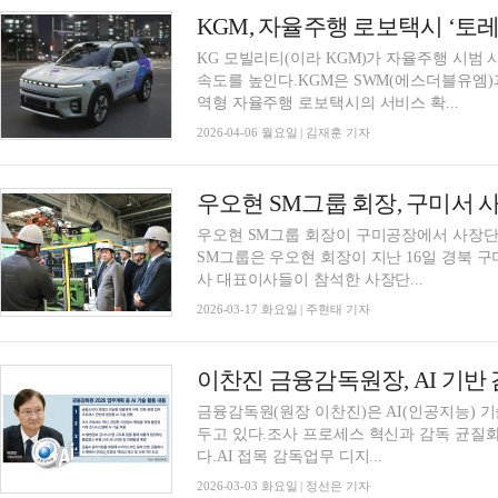
KGM, 자율주행 로보택시 ‘토레
KG 모빌리티(이라 KGM)가 자율주행 시범
속도를 높인다.KGM은 SWM(에스더블유엠)
역형 자율주행 로보택시의 서비스 확...
2026-04-06 월요일 | 김재훈 기자
우오현 SM그룹 회장이 구미공장에서 사장단 
SM그룹은 우오현 회장이 지난 16일 경북 
사 대표이사들이 참석한 사장단...
2026-03-17 화요일 | 주현태 기자
금융감독원(원장 이찬진)은 AI(인공지능) 
두고 있다.조사 프로세스 혁신과 감독 균질화
다.AI 접목 감독업무 디지...
2026-03-03 화요일 | 정선은 기자