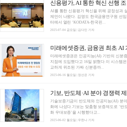
AI를 통한 신용평가 혁신을 위해 공정성과 
제언이 나왔다. 김영도 한국금융연구원 선임연구위원이 3일 서울 한국경제인협회 컨퍼런스센
터에서 열린 ‘KODATA-한국핀...
2025-07-04 금요일 | 김다민 기자
미래에셋증권은 인공지능(AI) 기반의 신분증
지점에 도입했다고 16일 밝혔다.이 시스템은
교하게 위조된 가짜 신분증까...
2025-06-16 월요일 | 정선은 기자
기보, 반도체·AI 분야 경쟁력
기술보증기금이 반도체와 인공지능(AI) 분
화에 나섰다.기보는 맞춤형 보증제도로 ‘반도
화 우대보증’을 시행했다고...
2025-06-02 월요일 | 우한나 기자