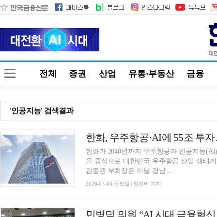
전체
증권
산업
유통·부동산
금융
'인공지능' 검색결과
한화가 2040년까지 우주항공과 인공지능(AI)
을 중심으로 대한민국 우주항공 산업 생태계
김동관 부회장은 이날 경남 ...
2026-07-03 금요일 | 정진아 기자