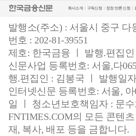
회사소개
구독신청
정정·반론 신청
발행소(주소) : 서울시 중구 
번호 : 202-81-39551
제호: 한국금융 ㅣ 발행.편집인 : 
신문사업 등록번호: 서울,다0655
행.편집인 : 김봉국 ㅣ 발행일자:
인터넷신문 등록번호: 서울, 아03
일 ㅣ 청소년보호책임자 : 문수
FNTIMES.COM의 모든 콘텐
재, 복사, 배포 등을 금합니다.