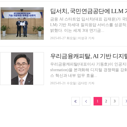
딥서치, 국민연금공단에 LLM 
금융 AI 스타트업 딥서치(대표 김재윤)가 
LM) 기반 차세대 질의응답 서비스를 성공
밝혔다. 이는 세계 3대 연기금...
2025-05-27 화요일 | 이성규 기자
우리금융캐피탈, AI 기반 디지털
우리금융캐피탈(대표이사 기동호)이 인공지능(AI
sformation)을 본격화해 디지털 경쟁력을 
스 혁신과 내부 업무 효율...
2025-05-21 수요일 | 김다민 기자
1
2
3