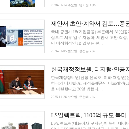
2026-01-14 수요일 | 방의진 기자
국내 증권사 IB(기업금융) 부문에서 AI(인
심으로 서류 업무 자동화, 제안서 초안 작성,
만 비정형적인 IB 업무는 본...
2026-01-05 월요일 | 정선은 기자
한국재정정보원(원장 윤석호, 이하 재정원)
한국의 디지털·AI 재정플랫폼인 디브레인(dB
을 마련했다고 26일 밝혔다....
2025-11-26 수요일 | 주현태 기자
LS일렉트릭(대표이사 구자균)이 북미 데이