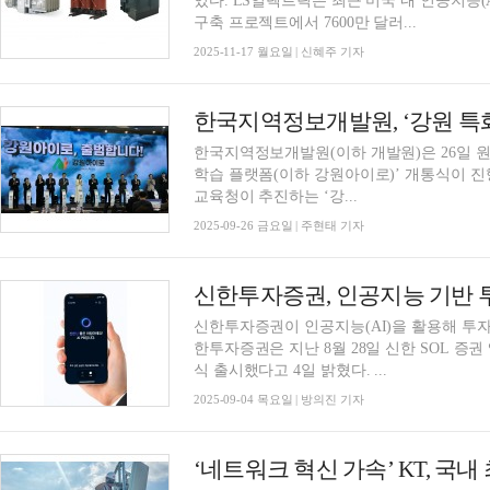
있다. LS일렉트릭은 최근 미국 내 인공지능
구축 프로젝트에서 7600만 달러...
2025-11-17 월요일 | 신혜주 기자
한국지역정보개발원, ‘강원 특
한국지역정보개발원(이하 개발원)은 26일 원
학습 플랫폼(이하 강원아이로)’ 개통식이 진행됐다고 밝혔다. 이
교육청이 추진하는 ‘강...
2025-09-26 금요일 | 주현태 기자
신한투자증권, 인공지능 기반 투자
신한투자증권이 인공지능(AI)을 활용해 투자정
한투자증권은 지난 8월 28일 신한 SOL 증권 
식 출시했다고 4일 밝혔다. ...
2025-09-04 목요일 | 방의진 기자
‘네트워크 혁신 가속’ KT, 국내 