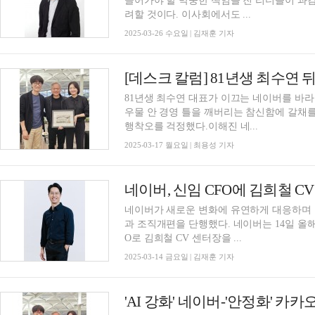
끌어가야 할 막중한 책임을 진 리더들이 과
려할 것이다. 이사회에서도 ...
2025-03-26 수요일 | 김재훈 기자
[데스크 칼럼] 81년생 최수연 
81년생 최수연 대표가 이끄는 네이버를 바
우물 안 경영 틀을 깨버리는 참신함에 갈채를
행착오를 걱정했다.이해진 네...
2025-03-17 월요일 | 최용성 기자
네이버, 신임 CFO에 김희철 C
네이버가 새로운 변화에 유연하게 대응하며 
과 조직개편을 단행했다. 네이버는 14일 올해 임기가 만료되는 김남선 CFO를 대신해 신임 CF
O로 김희철 CV 센터장을 ...
2025-03-14 금요일 | 김재훈 기자
'AI 강화' 네이버-'안정화' 카