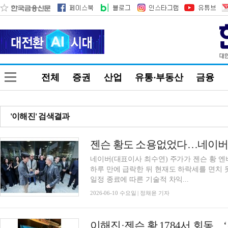
전체
증권
산업
유통·부동산
금융
'이해진' 검색결과
젠슨 황도 소용없었다…네이버 
네이버(대표이사 최수연) 주가가 젠슨 황 엔
하루 만에 급락한 뒤 현재도 하락세를 면치 
일정 종료에 따른 기술적 차익...
2026-06-10 수요일 | 정채윤 기자
이해진·젠슨 황 1784서 회동…‘