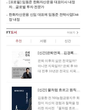
[프로필] 임동준 한화자산운용 대표이사 내정
자…글로벌 투자 전문가
한화자산운용 신임 대표에 임동준 전략사업Unit
장 내정
FT
도서
더보기
추천
서평
신간
[신간]은퇴연옥…김경록의 은퇴 후 삶의 나침반
은퇴 이후의 삶은 천국일까?
아니면 지옥일까? 은퇴 후 60
대 전후 10년은 천국도 지옥도
아닌 '연옥'이라 개념이 등장해
화제를 모으고 있다.투자 전문
가이자 은퇴연구소장으로서의
[신간] 물처럼 흐르고 원칙으로 서다…김용환의 통찰을 담다
은퇴 설계를 가이드해 온 김경
록 옵투스자산운용의 고문이
김용환 전 NH농협금융지주 회
신간 『은퇴연옥』을 내놓았
장이 자신의 경험과 철학을 정
다.단테는 지옥을 '모든 희망을
리한 자서전 『물처럼 흐르고