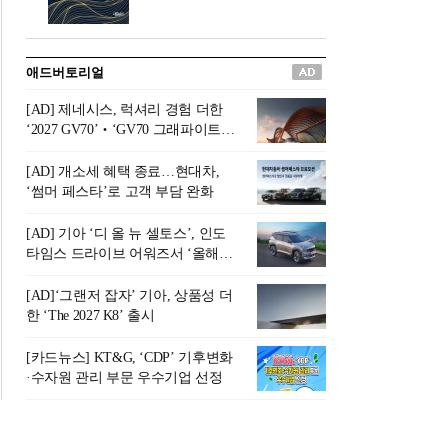
버려야 하는 곳'이라 묘사했다.
원칙으로 서다』를 펴냈다.정
오늘날 많은 이가 은퇴를 지옥
통 관료 출신으로 한국 금융의
이라 부르며 절망하지만, 김경
주요 변곡점마다 중요한 역할
애드버토리얼
록 고문은 새로운 시각을 제시
을 하고 금융 경영인으로서 큰
한다. 은퇴 후 60대를 전후한 1
족적을 남긴 김 전 회장이 후배
[AD] 제네시스, 럭셔리 경험 더한
0년의 과도기는 지옥이 아니라
세대에게 전하는 삶의 조언을
‘2027 GV70’‧‘GV70 그래파이트’
정화와 성장의 공간인 ‘은퇴연
담은 인생 노트다.『물처럼 흐
출시
옥(Purgatory)’이라는 것이다.
르고 원칙으로 서다』는 단순
[AD] 개소세 혜택 종료…현대차,
연옥은 고통스럽지만 끝이 있
한 자서전을 넘어, 실패를 두려
‘썸머 페스타’로 고객 부담 완화
으며, 준비를 통해 천국으로 나
워하지 않는 용기와 자신에 대
아갈 수 있는 희망의 장소라고
한 믿음이 어떻게 삶을 풍요롭
[AD] 기아 ‘디 올 뉴 셀토스’, 인도
말한
게 만드는지를 보여주는 지혜
타임스 드라이브 어워즈서 ‘올해의
의 보고로 평가된다.김용환 전
SUV’ 선정
회장은 “인생의 목표가 크더라
[AD]‘그랜저 잡자’ 기아, 상품성 더
도 조급해하지 말고 작은 것부
한 ‘The 2027 K8’ 출시
터 하나 하나 성취해 나가
라”고 조언한다. 뼈아픈 실패
[카드뉴스] KT&G, ‘CDP’ 기후변화
조차 성공의 뼈대가 된다는 긍
·수자원 관리 부문 우수기업 선정
정적인 마음으로