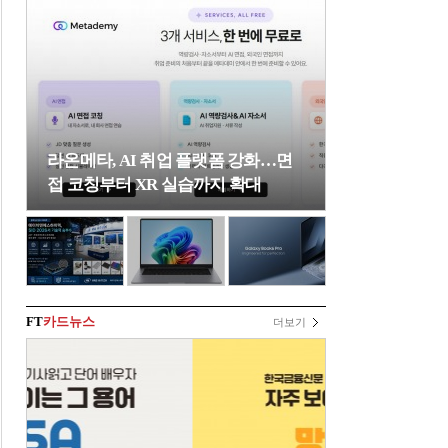
라온메타, AI 취업 플랫폼 강화…면
접 코칭부터 XR 실습까지 확대
FT
카드뉴스
더보기