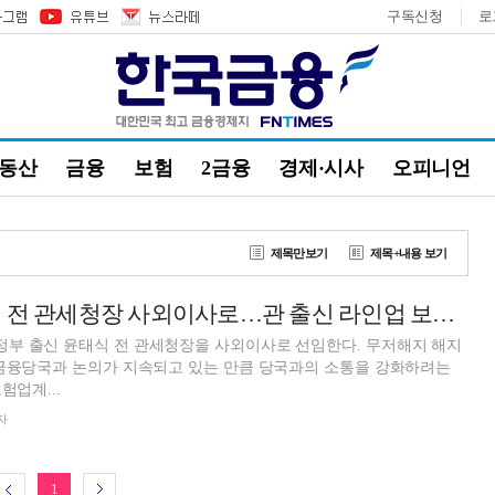
구독신청
로
부동산
금융
보험
2금융
경제·시사
오피니언
제목만보기
제목+내용 보기
롯데손보, 윤태식 전 관세청장 사외이사로…관 출신 라인업 보강 [보험사 사외이사 풍향계]
부 출신 윤태식 전 관세청장을 사외이사로 선임한다. 무저해지 해지
 금융당국과 논의가 지속되고 있는 만큼 당국과의 소통을 강화하려는
험업계...
자
1