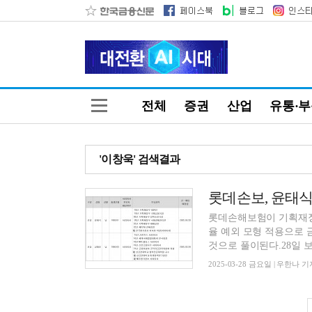
전체
증권
산업
유통·
'이창욱' 검색결과
롯데손해보험이 기획재정
율 예외 모형 적용으로
것으로 풀이된다.28일 보
2025-03-28 금요일 | 우한나 기