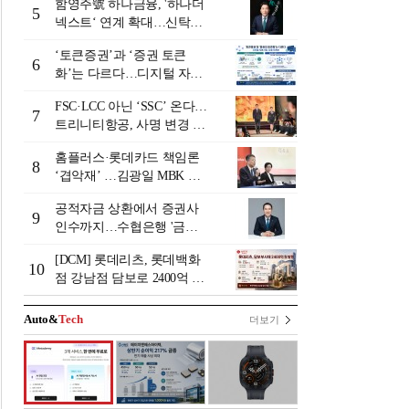
함영주號 하나금융, '하나더
5
넥스트‘ 연계 확대…신탁수
수료 2배 증가 효과 [금융 시
‘토큰증권’과 ‘증권 토큰
니어 비즈니스 돋보기]
6
화’는 다르다…디지털 자본
시장 다음 단계는
FSC·LCC 아닌 ‘SSC’ 온다…
7
트리니티항공, 사명 변경 넘
어 사업모델 전환 선언
홈플러스·롯데카드 책임론
8
‘겹악재’ …김광일 MBK 부
회장 부담 커지나
공적자금 상환에서 증권사
9
인수까지…수협은행 '금융
그룹화' 25년 여정 [수협은
[DCM] 롯데리츠, 롯데백화
행 금융그룹의 꿈①]
10
점 강남점 담보로 2400억 조
달…단기채 차환
Auto&
Tech
더보기