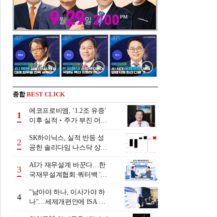
종합
BEST CLICK
에코프로비엠, ‘1.2조 유증’
1
이후 실적‧주가 부진 어쩌
나
SK하이닉스, 실적 반등 성
2
공한 솔리다임 나스닥 상장
검토
AI가 재무설계 바꾼다…한
3
국재무설계협회·쿼터백 '베
러웰스'로 생태계 구축
"남아야 하나, 이사가야 하
4
나"…세제개편안에 ISA 투
자자 셈법 복잡