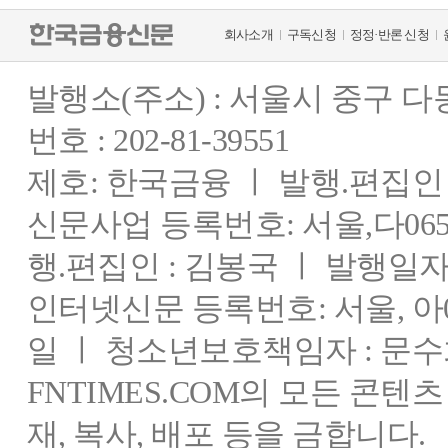
회사소개
구독신청
정정·반론 신청
발행소(주소) : 서울시 중구 
번호 : 202-81-39551
제호: 한국금융 ㅣ 발행.편집인 : 
신문사업 등록번호: 서울,다0655
행.편집인 : 김봉국 ㅣ 발행일자:
인터넷신문 등록번호: 서울, 아03
일 ㅣ 청소년보호책임자 : 문수
FNTIMES.COM의 모든 콘텐
재, 복사, 배포 등을 금합니다.