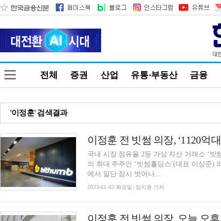
전체
증권
산업
유통·부동산
금융
'이정훈' 검색결과
이정훈 전 빗썸 의장, ‘1120억대
국내 시장 점유율 2등 가상 자산 거래소 ‘빗썸코리
의 최대 주주인 ‘빗썸홀딩스’(대표 이상준) 
에서 일단 잠시 벗어나...
2023-01-03 화요일 | 임지윤 기자