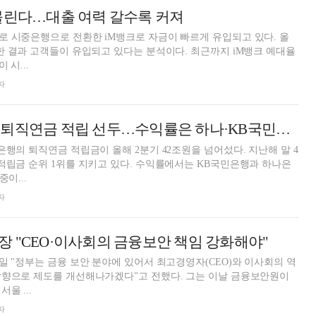
몰린다…대출 여력 갈수록 커져
 시중은행으로 전환한 iM뱅크로 자금이 빠르게 유입되고 있다. 올
한 결과 고객들이 유입되고 있다는 분석이다. 최근까지 iM뱅크 예대율
 시...
자
직연금 적립 선두…수익률은 하나·KB국민은행 엎치락뒤치락
은행의 퇴직연금 적립금이 올해 2분기 42조원을 넘어섰다. 지난해 말 4
적립금 순위 1위를 지키고 있다. 수익률에서는 KB국민은행과 하나은
이...
자
 "CEO·이사회의 금융보안 책임 강화해야"
일 "정부는 금융 보안 분야에 있어서 최고경영자(CEO)와 이사회의 역
방향으로 제도를 개선해나가겠다"고 전했다. 그는 이날 금융보안원이
울 ...
자