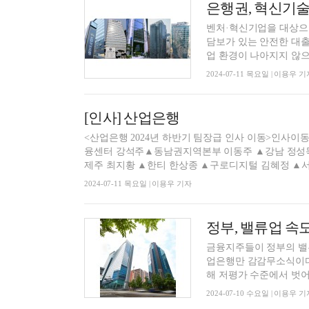
은행권, 혁신기술
벤처·혁신기업을 대상으로
담보가 있는 안전한 대출
업 환경이 나아지지 않으면
2024-07-11 목요일 | 이용우 기
[인사] 산업은행
<산업은행 2024년 하반기 팀장급 인사 이동>인
융센터 강석주▲동남권지역본부 이동주 ▲강남 정성득,
제주 최지황 ▲한티 한상종 ▲구로디지털 김혜정 ▲서소
2024-07-11 목요일 | 이용우 기자
정부, 밸류업 속
금융지주들이 정부의 밸류
업은행만 감감무소식이다
해 저평가 수준에서 벗어나
2024-07-10 수요일 | 이용우 기