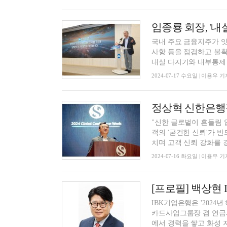
국내 주요 금융지주가 잇
사항 등을 점검하고 불확
내실 다지기와 내부통제 강
2024-07-17 수요일 | 이용우 기
정상혁 신한은행장
"신한 글로벌이 흔들림 
객의 '굳건한 신뢰'가 
치며 고객 신뢰 강화를 강.
2024-07-16 화요일 | 이용우 기
IBK기업은행은 '202
카드사업그룹장 겸 연금
에서 경력을 쌓고 화성 지