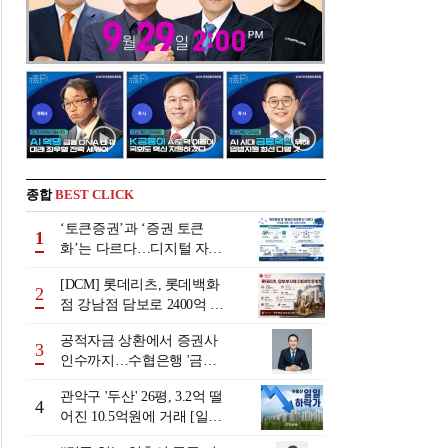
종합
BEST CLICK
‘토큰증권’과 ‘증권 토큰
1
화’는 다르다…디지털 자본
시장 다음 단계는
[DCM] 롯데리츠, 롯데백화
2
점 강남점 담보로 2400억 조
달…단기채 차환
공적자금 상환에서 증권사
3
인수까지…수협은행 '금융
그룹화' 25년 여정 [수협은
관악구 '두산' 26평, 3.2억 떨
행 금융그룹의 꿈①]
4
어진 10.5억원에 거래 [일일
하락가]