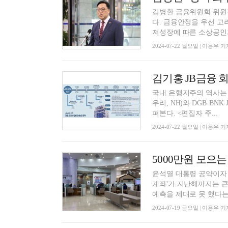
김병환 금융위원회 위원
다. 금융안정을 우선 고
저성장에 따른 소상공인과 
2024-07-22 월요일 | 이용우 기
국내 은행지주의 역사는 포
우리, NH)와 DGB·B
펴본다. <편집자 주...
2024-07-22 월요일 | 이용우 기
윤석열 대통령 공약이자 
계좌'가 지난해까지는 큰
예측을 제대로 못 했다는.
2024-07-19 금요일 | 이용우 기