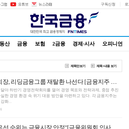
구독신청
로
부동산
금융
보험
2금융
경제·시사
오피니언
제목만보기
제목+내용 보기
양종희 KB금융 회장, 리딩금융그룹 재탈환 나선다 [금융지주 하반기 경영 키워드 ⑤]
달아 하반기 경영전략회의를 열어 경영 목표와 전략과제, 중점 추진
실한 경영 환경 속 위기 대응 방안을 마련하고 있다. 각 금융지주는
화...
자
김병환 "정책 최우선 순위는 금융시장 안정"[금융위원회 인사청문회]