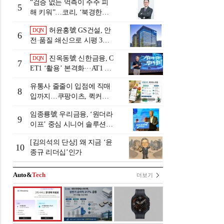
“검증 없는 억측이 주주 피
5
해 키워”…코리, ‘북경한미
미수채권 논란’ 정면 반박
허윤홍號 GS건설, 안
DQN
6
전·품질 쇄신으로 시평 3위
탈환
진옥동號 신한금융, C
DQN
7
ET1 ‘활용’ 본격화···AT1 늘
린 이유는 [Capital Quality Re
유통사 줄줄이 입점에 직매
view]
8
입까지…쿠팡이츠, 퀵커머
스 판 키운다
임종룡號 우리금융, ‘원더라
9
이프’ 중심 시니어 솔루션
확대…계열사 시너지 '관건'
[김의석의 단상] 왜 지금 ‘윤
[금융 시니어 비즈니스 돋보
10
종규 리더십’인가
기]
Auto&
Tech
더보기