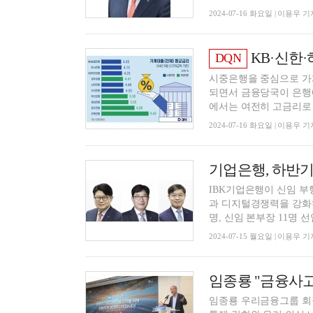
2024-07-16 화요일 | 이용우 기
KB·신한·하나은행 
DQN
시중은행을 중심으로 가계
되면서 금융당국이 은행에
에서는 여전히 고금리로 
2024-07-16 화요일 | 이용우 기
기업은행, 하반
IBK기업은행이 신임 부
과 디지털경쟁력을 강화하
명, 신임 본부장 11명 선임
2024-07-15 월요일 | 이용우 기
임종룡 "금융사고
임종룡 우리금융그룹 회장