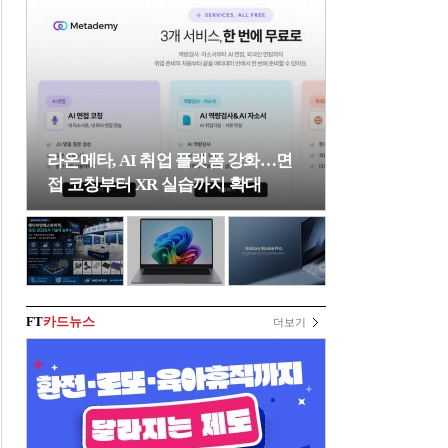
라온메타, AI 취업 플랫폼 강화…면
접 코칭부터 XR 실습까지 확대
FT
카드뉴스
더보기