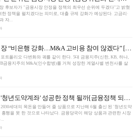
장 후보자가 "금융시장 안정을 정책의 최우선 순위에 두겠다"고 밝혔
려한 정책을 펼치겠다는 의미로, 대출 규제 강화가 예상된다. 고금리·
자...
자
김기홍 JB금융 회장 “비은행 강화…M&A 고비용 참여 않겠다” [금융지주 성장동력 Key M&A 변천사 (8·끝)]
트폴리오 다변화와 궤를 같이 한다. 5대 금융지주(신한, KB, 하나,
NK·JB금융지주의 M&A(인수합병)를 거쳐 성장한 계열사별 변천사를 살
자
5000만원 모으는 '청년도약계좌' 성공한 정책 될까[금융정책 되짚기-1]
2030세대의 목돈을 만들어 줄 상품으로 지난해 6월 출신 된 '청년도약
 흥행을 못 한 것으로 나타났다. 금융당국이 해당 상품과 관련한 시장
..
자