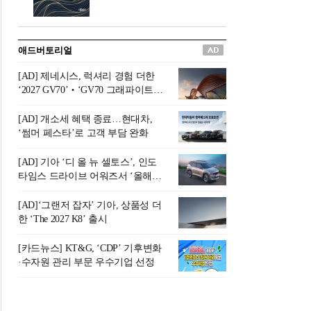
버려야 하는 곳'이라 묘사했다.
원칙으로 서다』를 펴냈다.정
오늘날 많은 이가 은퇴를 지옥
통 관료 출신으로 한국 금융의
이라 부르며 절망하지만, 김경
주요 변곡점마다 중요한 역할
애드버토리얼
록 고문은 새로운 시각을 제시
을 하고 금융 경영인으로서 큰
한다. 은퇴 후 60대를 전후한 1
족적을 남긴 김 전 회장이 후배
[AD] 제네시스, 럭셔리 경험 더한
0년의 과도기는 지옥이 아니라
세대에게 전하는 삶의 조언을
‘2027 GV70’‧‘GV70 그래파이트’
정화와 성장의 공간인 ‘은퇴연
담은 인생 노트다.『물처럼 흐
출시
옥(Purgatory)’이라는 것이다.
르고 원칙으로 서다』는 단순
[AD] 개소세 혜택 종료…현대차,
연옥은 고통스럽지만 끝이 있
한 자서전을 넘어, 실패를 두려
‘썸머 페스타’로 고객 부담 완화
으며, 준비를 통해 천국으로 나
워하지 않는 용기와 자신에 대
아갈 수 있는 희망의 장소라고
한 믿음이 어떻게 삶을 풍요롭
[AD] 기아 ‘디 올 뉴 셀토스’, 인도
말한
게 만드는지를 보여주는 지혜
타임스 드라이브 어워즈서 ‘올해의
의 보고로 평가된다.김용환 전
SUV’ 선정
회장은 “인생의 목표가 크더라
[AD]‘그랜저 잡자’ 기아, 상품성 더
도 조급해하지 말고 작은 것부
한 ‘The 2027 K8’ 출시
터 하나 하나 성취해 나가
라”고 조언한다. 뼈아픈 실패
[카드뉴스] KT&G, ‘CDP’ 기후변화
조차 성공의 뼈대가 된다는 긍
·수자원 관리 부문 우수기업 선정
정적인 마음으로