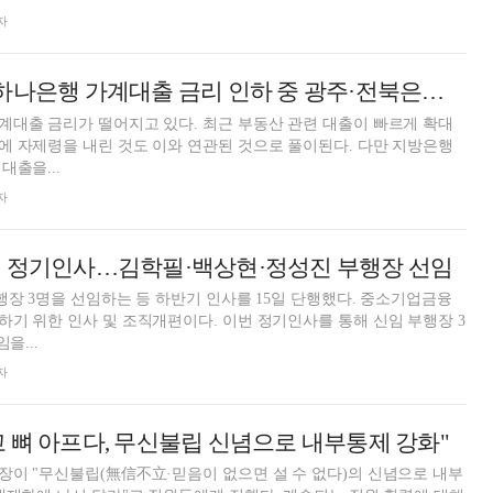
자
가계대출 금리 인하 중 광주·전북은행 '고금리' 장사 [은행 여신전(傳)-시중·지방은행]
대출 금리가 떨어지고 있다. 최근 부동산 관련 대출이 빠르게 확대
 자제령을 내린 것도 이와 연관된 것으로 풀이된다. 다만 지방은행
대출을...
자
기 정기인사…김학필·백상현·정성진 부행장 선임
행장 3명을 선임하는 등 하반기 인사를 15일 단행했다. 중소기업금융
기 위한 인사 및 조직개편이다. 이번 정기인사를 통해 신임 부행장 3
을...
자
 뼈 아프다, 무신불립 신념으로 내부통제 강화"
이 "무신불립(無信不立·믿음이 없으면 설 수 없다)의 신념으로 내부