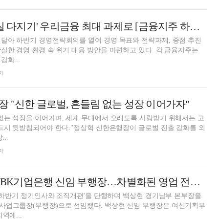
임종룡 회장, '내실 다지기' 우리금융 최대 과제로 [금융지주 하반기 경영 키워드②]
달아 하반기 경영전략회의를 열어 경영 목표와 전략과제, 중점 추진
실한 경영 환경 속 위기 대응 방안을 마련하고 있다. 각 금융지주는
화...
자
 "신한 글로벌, 흔들림 없는 성장 이어가자"
없는 성장을 이어가며, 세계 무대에서 오래도록 사랑받기 위해서는 고
반드시 뒷받침되어야 한다."정상혁 신한은행장이 글로벌 진출 강화를 외
..
자
[프로필] 백상현 IBK기업은행 신임 부행장…차별화된 영업 전략 추진 적임자
4년 하반기 정기인사와 조직개편'을 단행하며 백상현 경기남부 본부장을
사업그룹장(부행장)으로 선임했다. 백상현 신임 부행장은 여신기획부
역에...