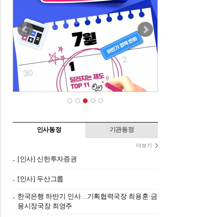
인사동정
기관동정
더보기
[인사] 신한투자증권
[인사] 두산그룹
한국은행 하반기 인사…기획협력국장 최용훈·금
융시장국장 최영주