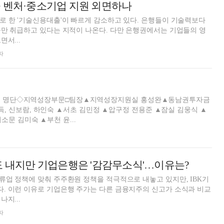
 벤처·중소기업 지원 외면하나
 한 '기술신용대출'이 빠르게 감소하고 있다. 은행들이 기술력보다
만 취급하고 있다는 지적이 나온다. 다만 은행권에서는 기업들의 영
서...
자
사이동 명단◇지역성장부문□팀장▲지역성장지원실 홍성완▲동남권투자금
 신보람, 하인숙 ▲서초 김민정 ▲압구정 전용준 ▲잠실 김웅식 ▲
문 김미숙 ▲부천 윤...
도 내지만 기업은행은 '감감무소식'…이유는?
업 정책에 맞춰 주주환원 정책을 적극적으로 내놓고 있지만, IBK기
. 이런 이유로 기업은행 주가는 다른 금융지주의 신고가 소식과 비교
지...
자