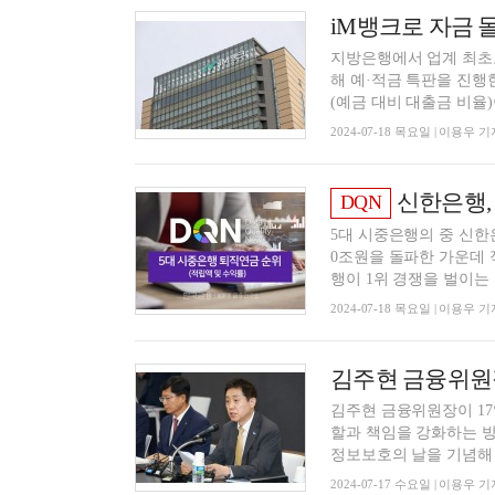
iM뱅크로 자금 
지방은행에서 업계 최초로
해 예·적금 특판을 진행
(예금 대비 대출금 비율)이
2024-07-18 목요일 | 이용우 기
신한은행, 퇴
DQN
5대 시중은행의 중 신한
0조원을 돌파한 가운데 
행이 1위 경쟁을 벌이는 중
2024-07-18 목요일 | 이용우 기
김주현 금융위원장
김주현 금융위원장이 17
할과 책임을 강화하는 
정보보호의 날을 기념해 서
2024-07-17 수요일 | 이용우 기