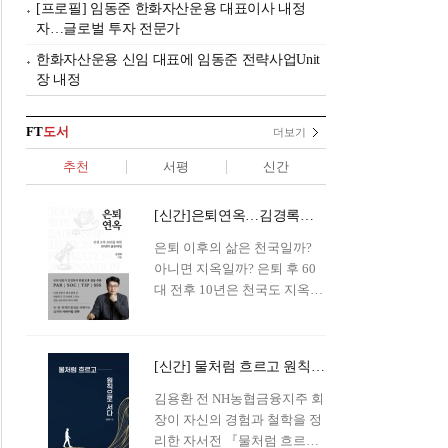
[프로필] 임동준 한화자산운용 대표이사 내정
자…글로벌 투자 전문가
한화자산운용 신임 대표에 임동준 전략사업Unit
장 내정
FT
도서
더보기
추천
서평
신간
[신간]은퇴연옥…김경록의 은퇴 후 삶의 나침반
은퇴 이후의 삶은 천국일까?
아니면 지옥일까? 은퇴 후 60
대 전후 10년은 천국도 지옥도
아닌 '연옥'이라 개념이 등장해
화제를 모으고 있다.투자 전문
가이자 은퇴연구소장으로서의
[신간] 물처럼 흐르고 원칙으로 서다…김용환의 통찰을 담다
은퇴 설계를 가이드해 온 김경
록 옵투스자산운용의 고문이
김용환 전 NH농협금융지주 회
신간 『은퇴연옥』을 내놓았
장이 자신의 경험과 철학을 정
다.단테는 지옥을 '모든 희망을
리한 자서전 『물처럼 흐르고