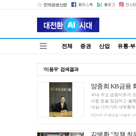
전체
증권
산업
유통·
'이용우' 검색결과
국내 주요 금융지주가 잇
사항 등을 점검하고 불확
내실 다지기와 내부통제 강
2024-07-23 화요일 | 이용우 기