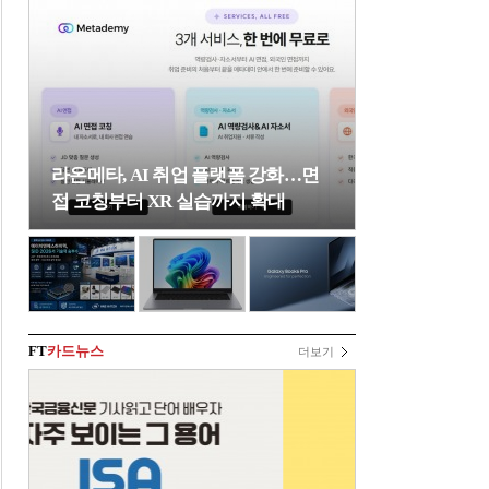
라온메타, AI 취업 플랫폼 강화…면
접 코칭부터 XR 실습까지 확대
FT
카드뉴스
더보기