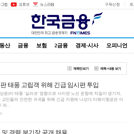
구독신청
로
부동산
금융
보험
2금융
경제·시사
오피니언
제목만보기
제목+내용 보기
판 태풍 고립객 위해 긴급 임시편 투입
윤)이 태풍 '실라코' 영향으로 사이판 노선 운항에 차질이 생기자,
 교민들의 안전한 귀국을 위해 긴급 지원에 나섰다.티웨이항공은 이
차...
자
 및 경력 부기장 공개 채용