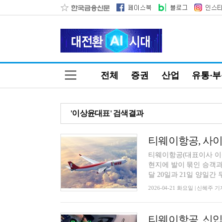
전체
증권
산업
유통·
'이상윤대표' 검색결과
티웨이항공, 사이
티웨이항공(대표이사 이상
현지에 발이 묶인 승객과
달 20일과 21일 양일간 두 
2026-04-21 화요일 | 신혜주 기
티웨이항공, 신입