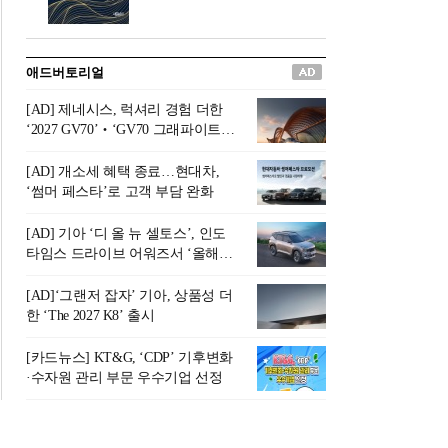
버려야 하는 곳'이라 묘사했다.
원칙으로 서다』를 펴냈다.정
오늘날 많은 이가 은퇴를 지옥
통 관료 출신으로 한국 금융의
이라 부르며 절망하지만, 김경
주요 변곡점마다 중요한 역할
애드버토리얼
록 고문은 새로운 시각을 제시
을 하고 금융 경영인으로서 큰
한다. 은퇴 후 60대를 전후한 1
족적을 남긴 김 전 회장이 후배
[AD] 제네시스, 럭셔리 경험 더한
0년의 과도기는 지옥이 아니라
세대에게 전하는 삶의 조언을
‘2027 GV70’‧‘GV70 그래파이트’
정화와 성장의 공간인 ‘은퇴연
담은 인생 노트다.『물처럼 흐
출시
옥(Purgatory)’이라는 것이다.
르고 원칙으로 서다』는 단순
[AD] 개소세 혜택 종료…현대차,
연옥은 고통스럽지만 끝이 있
한 자서전을 넘어, 실패를 두려
‘썸머 페스타’로 고객 부담 완화
으며, 준비를 통해 천국으로 나
워하지 않는 용기와 자신에 대
아갈 수 있는 희망의 장소라고
한 믿음이 어떻게 삶을 풍요롭
[AD] 기아 ‘디 올 뉴 셀토스’, 인도
말한
게 만드는지를 보여주는 지혜
타임스 드라이브 어워즈서 ‘올해의
의 보고로 평가된다.김용환 전
SUV’ 선정
회장은 “인생의 목표가 크더라
[AD]‘그랜저 잡자’ 기아, 상품성 더
도 조급해하지 말고 작은 것부
한 ‘The 2027 K8’ 출시
터 하나 하나 성취해 나가
라”고 조언한다. 뼈아픈 실패
[카드뉴스] KT&G, ‘CDP’ 기후변화
조차 성공의 뼈대가 된다는 긍
·수자원 관리 부문 우수기업 선정
정적인 마음으로