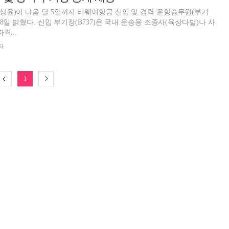
윤)이 다음 달 5일까지 티웨이항공 신입 및 경력 운항승무원(부기
국내 운송용 조종사(육상다발)나 사
격...
자
1