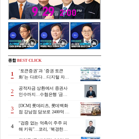
종합
BEST CLICK
‘토큰증권’과 ‘증권 토큰
1
화’는 다르다…디지털 자본
시장 다음 단계는
공적자금 상환에서 증권사
2
인수까지…수협은행 '금융
그룹화' 25년 여정 [수협은
[DCM] 롯데리츠, 롯데백화
행 금융그룹의 꿈①]
3
점 강남점 담보로 2400억 조
달…단기채 차환
“검증 없는 억측이 주주 피
4
해 키워”…코리, ‘북경한미
미수채권 논란’ 정면 반박