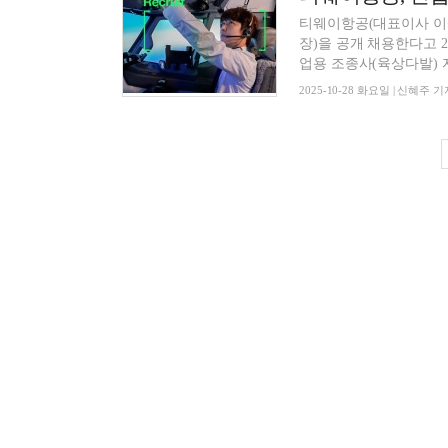
티웨이항공(대표이사 이상
장)을 공개 채용한다고 28일 밝혔다. 신입 부기장(B737)은 
업용 조종사(육상다발) 자
2025-10-28 화요일 | 신혜주 기