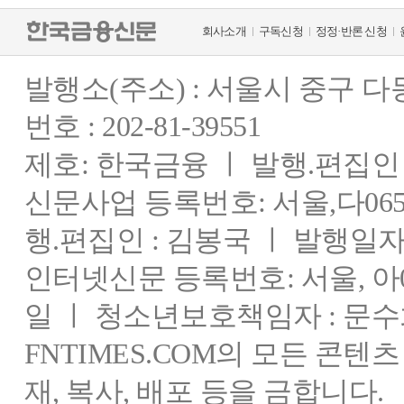
회사소개
구독신청
정정·반론 신청
발행소(주소) : 서울시 중구 
번호 : 202-81-39551
제호: 한국금융 ㅣ 발행.편집인 : 
신문사업 등록번호: 서울,다0655
행.편집인 : 김봉국 ㅣ 발행일자:
인터넷신문 등록번호: 서울, 아03
일 ㅣ 청소년보호책임자 : 문수
FNTIMES.COM의 모든 콘텐
재, 복사, 배포 등을 금합니다.