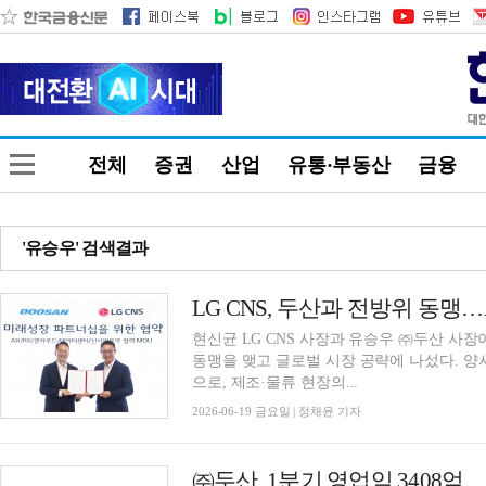
전체
증권
산업
유통·부동산
금융
'유승우' 검색결과
LG CNS, 두산과 전방위 동맹
현신균 LG CNS 사장과 유승우 ㈜두산 사
동맹을 맺고 글로벌 시장 공략에 나섰다. 양사
으로, 제조·물류 현장의...
2026-06-19 금요일 | 정채윤 기자
㈜두산, 1분기 영업익 3408억…