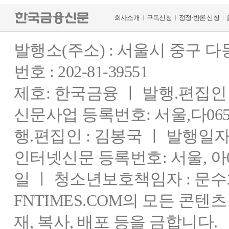
회사소개
구독신청
정정·반론 신청
발행소(주소) : 서울시 중구 
번호 : 202-81-39551
제호: 한국금융 ㅣ 발행.편집인 : 
신문사업 등록번호: 서울,다0655
행.편집인 : 김봉국 ㅣ 발행일자:
인터넷신문 등록번호: 서울, 아03
일 ㅣ 청소년보호책임자 : 문수
FNTIMES.COM의 모든 콘텐
재, 복사, 배포 등을 금합니다.