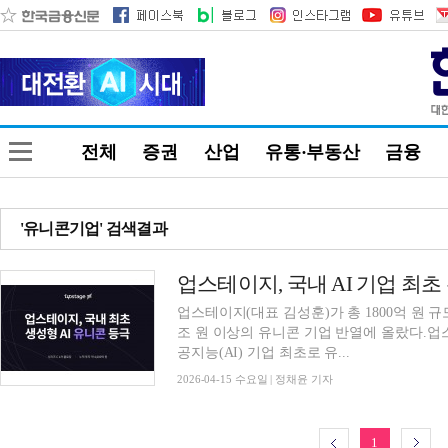
전체
증권
산업
유통·부동산
금융
'유니콘기업' 검색결과
업스테이지, 국내 AI 기업 최초
업스테이지(대표 김성훈)가 총 1800억 원 
조 원 이상의 유니콘 기업 반열에 올랐다.업
공지능(AI) 기업 최초로 유...
2026-04-15 수요일 | 정채윤 기자
1