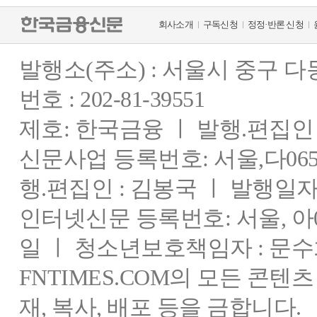
회사소개
구독신청
정정·반론 신청
발행소(주소) : 서울시 중구 
번호 : 202-81-39551
제호: 한국금융 ㅣ 발행.편집인 : 
신문사업 등록번호: 서울,다0655
행.편집인 : 김봉국 ㅣ 발행일자:
인터넷신문 등록번호: 서울, 아03
일 ㅣ 청소년보호책임자 : 문수
FNTIMES.COM의 모든 콘텐
재, 복사, 배포 등을 금합니다.