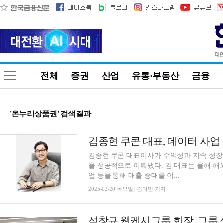
전체
증권
산업
유통·부동산
금융
'온누리상품권' 검색결과
김종현 쿠콘 대표이사가 수익성과 지속 성장
을 성공적으로 이뤄냈다. 김 대표는 올해 해
업 등을 통해 매출 증대를 이...
2025-02-20 목요일 | 김다민 기자
석창규 웹케시그룹 회장, 그룹