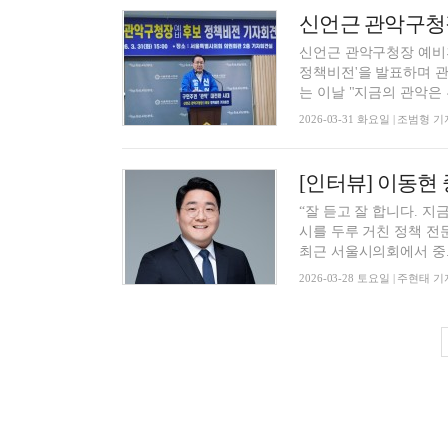
신언근 관악구청장 
신언근 관악구청장 예비후
정책비전'을 발표하며 관
는 이날 "지금의 관악은 부
2026-03-31 화요일 | 조범형 기
“잘 듣고 잘 합니다. 
시를 두루 거친 정책 전
최근 서울시의회에서 중..
2026-03-28 토요일 | 주현태 기