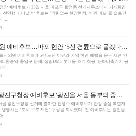
청장 예비후보가 23일 서울 마포구 합정동 선거사무소에서 기자회견
식 선언했다.이날 박 후보는 ‘막힘없는 현장행정, 바뀐 마포’를 슬로건
...
자
김기덕 서울시의원 예비후보…마포 현안 ‘5선 경륜으로 풀겠다’ [6·3 지방선거]
시의원 예비후보가 5선 도전 이유와 지역 현안 해법을 묻는 서면 인
C 환승역·출입구 문제, 상암DMC 롯데몰 조기 착공, 문화비축기지 공
 ...
자
[인터뷰] 전병주 광진구청장 예비후보 '광진을 서울 동부의 중심으로'
 서울 광진구청장 선거에 출마한 전병주 예비후보가 한강 중심 복합개
 병행하는 ‘도시 구조 재편’ 구상을 제시했다. 전 예비후보는 광진을
...
자