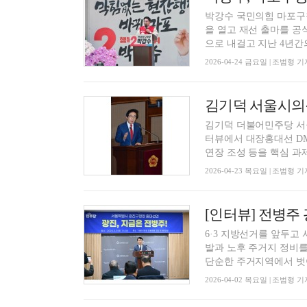
박강수 국민의힘 마포구
을 열고 재선 출마를 공
으로 내걸고 지난 4년간의 
2026-04-24 금요일 | 조범형 기
김기덕 더불어민주당 서울
터뷰에서 대장홍대선 DM
연장 조성 등을 핵심 과제로
2026-04-23 목요일 | 조범형 기
6·3 지방선거를 앞두고
발과 노후 주거지 정비를
단순한 주거지역에서 벗어
2026-04-02 목요일 | 조범형 기