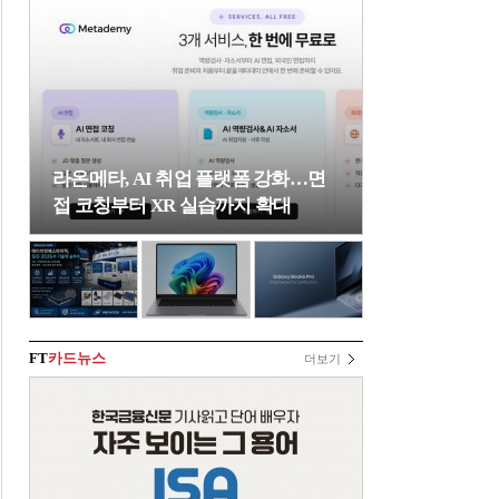
라온메타, AI 취업 플랫폼 강화…면
접 코칭부터 XR 실습까지 확대
FT
카드뉴스
더보기