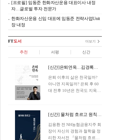
[프로필] 임동준 한화자산운용 대표이사 내정
자…글로벌 투자 전문가
한화자산운용 신임 대표에 임동준 전략사업Unit
장 내정
FT
도서
더보기
추천
서평
신간
[신간]은퇴연옥…김경록의 은퇴 후 삶의 나침반
은퇴 이후의 삶은 천국일까?
아니면 지옥일까? 은퇴 후 60
대 전후 10년은 천국도 지옥도
아닌 '연옥'이라 개념이 등장해
화제를 모으고 있다.투자 전문
가이자 은퇴연구소장으로서의
[신간] 물처럼 흐르고 원칙으로 서다…김용환의 통찰을 담다
은퇴 설계를 가이드해 온 김경
록 옵투스자산운용의 고문이
김용환 전 NH농협금융지주 회
신간 『은퇴연옥』을 내놓았
장이 자신의 경험과 철학을 정
다.단테는 지옥을 '모든 희망을
리한 자서전 『물처럼 흐르고