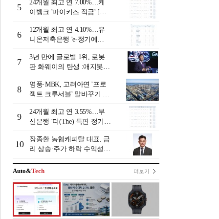
24개월 최고 연 7.00%…케
리-8월 2주]
5
이뱅크 '마이키즈 적금' [이
주의 은행 적금금리-8월 2
12개월 최고 연 4.10%…유
주]
6
니온저축은행 'e-정기예
금'[이주의 저축은행 예금금
3년 만에 글로벌 1위, 로봇
리-8월 2주]
7
판 화웨이의 탄생 :애지봇(A
giBot·智元机器人)의 시대
영풍·MBK, 고려아연 '프로
[전병서의 中 첨단기업 리포
8
젝트 크루서블' 말바꾸기 논
트⑬]
란
24개월 최고 연 3.55%…부
9
산은행 '더(The) 특판 정기예
금' [이주의 은행 예금금리-8
장종환 농협캐피탈 대표, 금
월 2주]
10
리 상승·주가 하락 수익성
일시 하락…렌터카 중심 자
동차금융 성장세 [2026 금융
Auto&
Tech
더보기
사 상반기 실적]