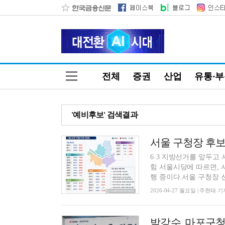
전체
증권
산업
유통·
'예비후보' 검색결과
서울 구청장 후보 
6·3 지방선거를 앞두고
힘 서울시당에 따르면, 
행 중이다.서울 구청장 선.
2026-04-27 월요일 | 주현태 기