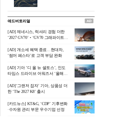
버려야 하는 곳'이라 묘사했다.
원칙으로 서다』를 펴냈다.정
오늘날 많은 이가 은퇴를 지옥
통 관료 출신으로 한국 금융의
이라 부르며 절망하지만, 김경
주요 변곡점마다 중요한 역할
애드버토리얼
록 고문은 새로운 시각을 제시
을 하고 금융 경영인으로서 큰
한다. 은퇴 후 60대를 전후한 1
족적을 남긴 김 전 회장이 후배
[AD] 제네시스, 럭셔리 경험 더한
0년의 과도기는 지옥이 아니라
세대에게 전하는 삶의 조언을
‘2027 GV70’‧‘GV70 그래파이트’
정화와 성장의 공간인 ‘은퇴연
담은 인생 노트다.『물처럼 흐
출시
옥(Purgatory)’이라는 것이다.
르고 원칙으로 서다』는 단순
[AD] 개소세 혜택 종료…현대차,
연옥은 고통스럽지만 끝이 있
한 자서전을 넘어, 실패를 두려
‘썸머 페스타’로 고객 부담 완화
으며, 준비를 통해 천국으로 나
워하지 않는 용기와 자신에 대
아갈 수 있는 희망의 장소라고
한 믿음이 어떻게 삶을 풍요롭
[AD] 기아 ‘디 올 뉴 셀토스’, 인도
말한
게 만드는지를 보여주는 지혜
타임스 드라이브 어워즈서 ‘올해의
의 보고로 평가된다.김용환 전
SUV’ 선정
회장은 “인생의 목표가 크더라
[AD]‘그랜저 잡자’ 기아, 상품성 더
도 조급해하지 말고 작은 것부
한 ‘The 2027 K8’ 출시
터 하나 하나 성취해 나가
라”고 조언한다. 뼈아픈 실패
[카드뉴스] KT&G, ‘CDP’ 기후변화
조차 성공의 뼈대가 된다는 긍
·수자원 관리 부문 우수기업 선정
정적인 마음으로