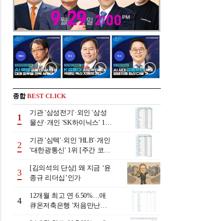
종합
BEST CLICK
기관 '삼성전기'·외인 '삼성
1
물산'·개인 'SK하이닉스' 1위
[주간 코스피 순매수- 2026
기관 '심텍'·외인 'HLB'·개인
년 8월3일~8월7일]
2
'대한광통신' 1위 [주간 코스
닥 순매수- 2026년 8월3일~8
[김의석의 단상] 왜 지금 ‘윤
월7일]
3
종규 리더십’인가
12개월 최고 연 6.50%…애
4
큐온저축은행 '처음만난적
금'[이주의 저축은행 적금금