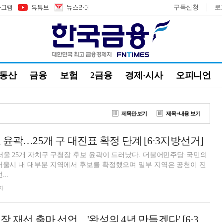
구독신청
로
부동산
금융
보험
2금융
경제·시사
오피니언
제목만보기
제목+내용 보기
윤곽…25개 구 대진표 확정 단계 [6·3지방선거]
 서울 25개 자치구 구청장 후보 윤곽이 드러났다. 더불어민주당·국민의
서울시 내 대부분 지역에서 후보를 확정했으며 일부 지역은 공천이 진
..
자
박강수, 마포구청장 재선 출마 선언…'완성의 4년 만들겠다' [6·3 지방선거]