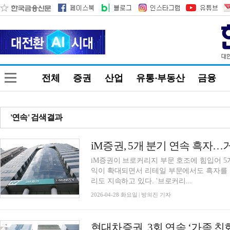
전체
증권
산업
유통·부동산
금융
'연속' 검색결과
iM증권이 브로커리지 부문 호조에 힘입어 5
익이 확대되면서 리테일 부문에서도 흑자를 
리도 지속하고 있다. '브로커리...
2026-04-28 화요일 | 방의진 기자