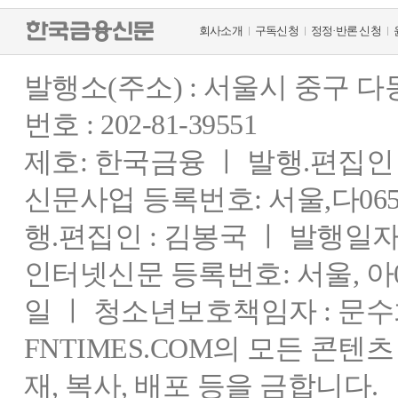
회사소개
구독신청
정정·반론 신청
발행소(주소) : 서울시 중구 
번호 : 202-81-39551
제호: 한국금융 ㅣ 발행.편집인 : 
신문사업 등록번호: 서울,다0655
행.편집인 : 김봉국 ㅣ 발행일자:
인터넷신문 등록번호: 서울, 아03
일 ㅣ 청소년보호책임자 : 문수
FNTIMES.COM의 모든 콘텐
재, 복사, 배포 등을 금합니다.