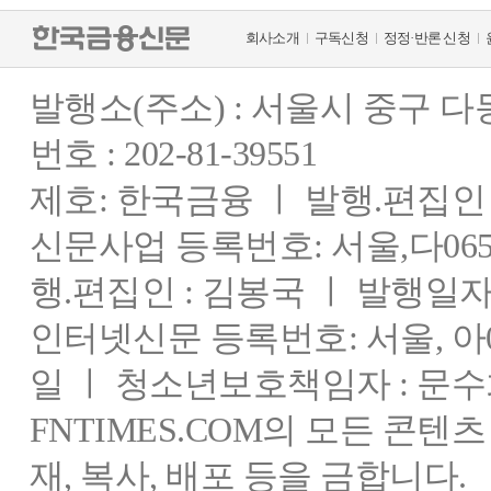
회사소개
구독신청
정정·반론 신청
발행소(주소) : 서울시 중구 
번호 : 202-81-39551
제호: 한국금융 ㅣ 발행.편집인 : 
신문사업 등록번호: 서울,다0655
행.편집인 : 김봉국 ㅣ 발행일자:
인터넷신문 등록번호: 서울, 아03
일 ㅣ 청소년보호책임자 : 문수
FNTIMES.COM의 모든 콘텐
재, 복사, 배포 등을 금합니다.