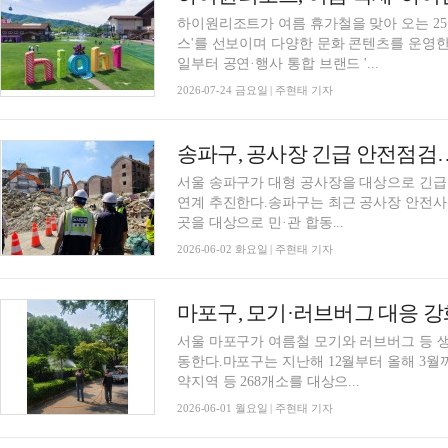
하이원리조트가 여름 휴가철을 맞아 오는 2
스'를 선보이며 다양한 문화 콘텐츠를 운영한
일부터 공연·행사 통합 브랜드 '...
2026-07-24 금요일 | 주현태 기자
송파구, 공사장 긴급 안전점검
서울 송파구가 대형 공사장을 대상으로 긴급
연계 추진한다.송파구는 최근 공사장 안전사고
곳을 대상으로 민·관 합동...
2026-06-02 화요일 | 주현태 기자
마포구, 모기·러브버그 대응 
서울 마포구가 여름철 모기와 러브버그 등 
동한다.마포구는 지난해 12월부터 올해 3월
약지역 등 268개소를 대상으...
2026-06-01 월요일 | 주현태 기자