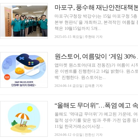
마포구(구청장 박강수)는 15일 마포구청 5
본부 현판식’을 개최하고, 본격적인 여름철 풍수해 대비
책은 10월15일까지 5개...
2025-05-15 목요일 | 주현태 기자
원스토어, 여름맞이 ‘게임 30
앱마켓 원스토어(대표 전동진)가 여름이 시작
운 이벤트를 진행한다고 14일 밝혔다. 원스토어는 14일 하루 동안 ‘오늘의 게임 30% 포인트
백’ 진행한다. 원스토어는...
2024-06-14 금요일 | 김재훈 기자
올해도 ‘역대급 무더위’가 예고된 가운데, 
절적 성수기를 맞은 빙과·주류·가전 업종 등
11일 한국거래소(이사장...
2024-06-12 수요일 | 전한신 기자