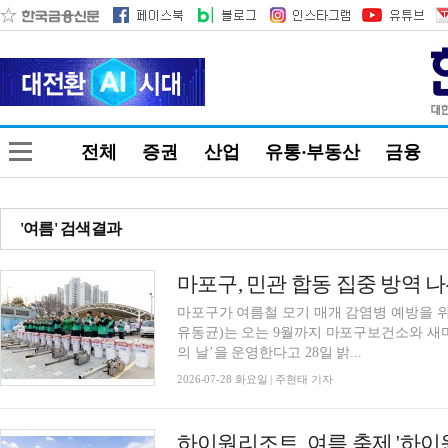
전체
증권
산업
유통·부동산
금융
'여름' 검색결과
마포구, 민관 합동 집중 방역 
마포구가 여름철 모기 매개 감염병 예방을 
유동균)는 오는 9월까지 마포구보건소와 
의 날’을 운영한다고 28일 밝...
2026-07-28 화요일 | 주현태 기자
하이원리조트, 여름 축제 '하이