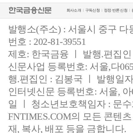
회사소개
구독신청
정정·반론 신청
발행소(주소) : 서울시 중구 
번호 : 202-81-39551
제호: 한국금융 ㅣ 발행.편집인 : 
신문사업 등록번호: 서울,다0655
행.편집인 : 김봉국 ㅣ 발행일자:
인터넷신문 등록번호: 서울, 아03
일 ㅣ 청소년보호책임자 : 문수
FNTIMES.COM의 모든 콘텐
재, 복사, 배포 등을 금합니다.