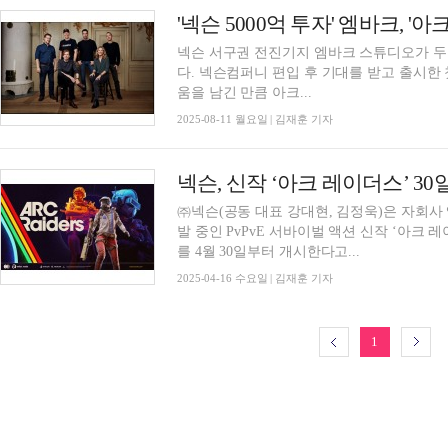
'넥슨 5000억 투자' 엠바크, 
넥슨 서구권 전진기지 엠바크 스튜디오가 두 
다. 넥슨컴퍼니 편입 후 기대를 받고 출시한 
움을 남긴 만큼 아크...
2025-08-11 월요일 | 김재훈 기자
넥슨, 신작 ‘아크 레이더스’ 3
㈜넥슨(공동 대표 강대현, 김정욱)은 자회사
발 중인 PvPvE 서바이벌 액션 신작 ‘아크 레이
를 4월 30일부터 개시한다고...
2025-04-16 수요일 | 김재훈 기자
1