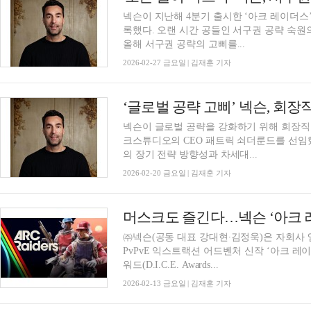
넥슨이 지난해 4분기 출시한 ‘아크 레이더스
록했다. 오랜 시간 공들인 서구권 공략 숙
올해 서구권 공략의 고삐를...
2026-02-27 금요일 | 김재훈 기자
넥슨이 글로벌 공략을 강화하기 위해 회장직
크스튜디오의 CEO 패트릭 쇠더룬드를 선임
의 장기 전략 방향성과 차세대...
2026-02-20 금요일 | 김재훈 기자
㈜넥슨(공동 대표 강대현∙김정욱)은 자회사
PvPvE 익스트랙션 어드벤처 신작 ‘아크 레이더스(A
워드(D.I.C.E. Awards...
2026-02-13 금요일 | 김재훈 기자