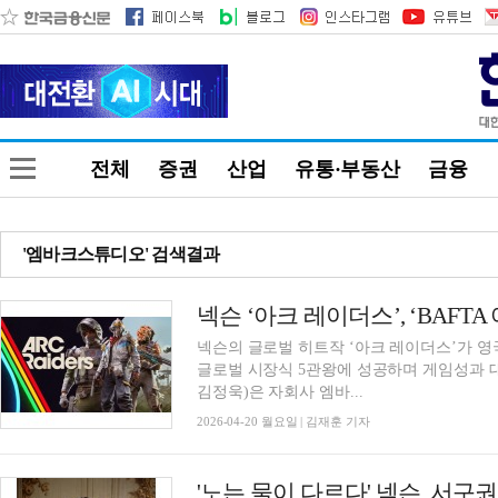
전체
증권
산업
유통·부동산
금융
'엠바크스튜디오' 검색결과
넥슨 ‘아크 레이더스’, ‘BAFT
넥슨의 글로벌 히트작 ‘아크 레이더스’가 영
글로벌 시장식 5관왕에 성공하며 게임성과 
김정욱)은 자회사 엠바...
2026-04-20 월요일 | 김재훈 기자
'노는 물이 다르다' 넥슨, 서구