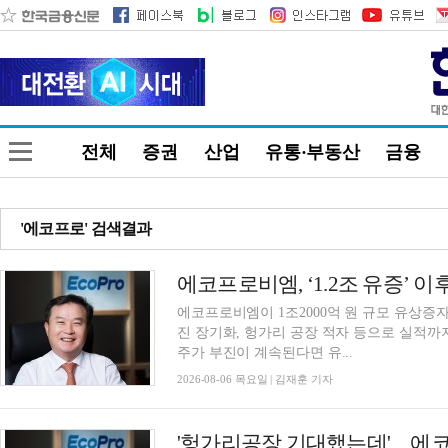
전체
증권
산업
유통·부동산
금융
'에코프로' 검색결과
에코프로비엠, ‘1.2조 유증’ 
에코프로비엠이 1조2000억 원 규모 유상증자
진 장기화, 헝가리 공장 적자 등으로 실적
주가 부진이 계속된다면 유...
2026-08-06 목요일 | 김재훈 기자