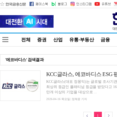
전체
증권
산업
유통·부동산
금융
'에코바디스' 검색결과
KCC글라스, 에코바디스 ESG 
KCC글라스(대표 정몽익)는 글로벌 조사기관인
최상위 등급인 플래티넘 등급을 받았다고 16
만개 이상의 기업을 대상으로 ...
2026-04-16 목요일 | 정채윤 기자
1