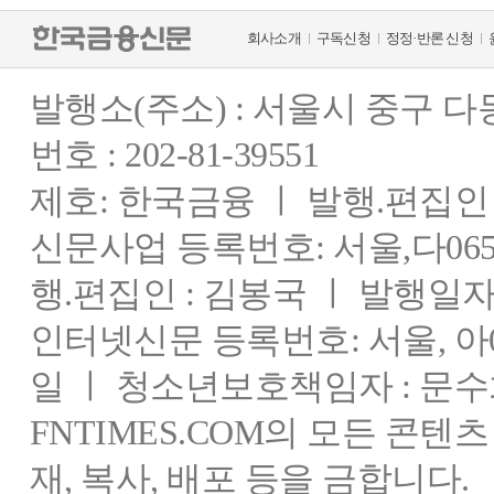
회사소개
구독신청
정정·반론 신청
발행소(주소) : 서울시 중구 
번호 : 202-81-39551
제호: 한국금융 ㅣ 발행.편집인 : 
신문사업 등록번호: 서울,다0655
행.편집인 : 김봉국 ㅣ 발행일자:
인터넷신문 등록번호: 서울, 아03
일 ㅣ 청소년보호책임자 : 문수
FNTIMES.COM의 모든 콘텐
재, 복사, 배포 등을 금합니다.