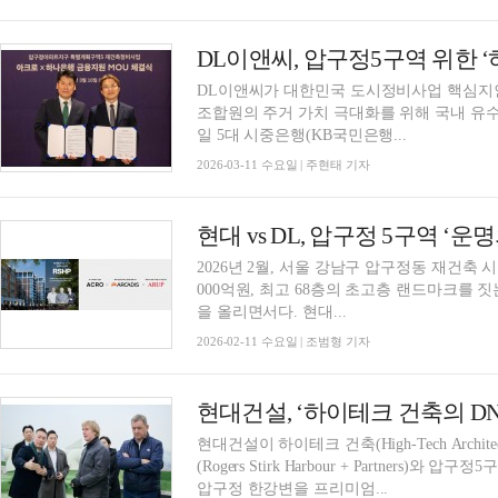
DL이앤씨, 압구정5구역 위한 
DL이앤씨가 대한민국 도시정비사업 핵심지인
조합원의 주거 가치 극대화를 위해 국내 유수
일 5대 시중은행(KB국민은행...
2026-03-11 수요일 | 주현태 기자
현대 vs DL, 압구정 5구역 ‘운
2026년 2월, 서울 강남구 압구정동 재건축 
000억원, 최고 68층의 초고층 랜드마크를 짓는
을 올리면서다. 현대...
2026-02-11 수요일 | 조범형 기자
현대건설, ‘하이테크 건축의 D
현대건설이 하이테크 건축(High-Tech Arch
(Rogers Stirk Harbour + Partner
압구정 한강변을 프리미엄...