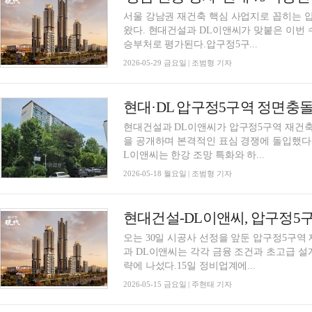
서울 강남권 재건축 핵심 사업지로 꼽히는 
왔다. 현대건설과 DL이앤씨가 맞붙은 이번
승부처로 평가된다.압구정5구...
2026-05-29 금요일 | 조범형 기자
현대·DL 압구정5구역 정면충돌…'
현대건설과 DL이앤씨가 압구정5구역 재건축
을 공개하며 본격적인 표심 경쟁에 돌입했다.
L이앤씨는 한강 조망 특화와 하...
2026-05-18 월요일 | 조범형 기자
오는 30일 시공사 선정을 앞둔 압구정5구역
과 DL이앤씨는 각각 금융 조건과 초고급 설
략에 나섰다.15일 정비업계에...
2026-05-15 금요일 | 주현태 기자