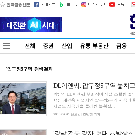
전체
증권
산업
유통·부동산
금융
'압구정5구역' 검색결과
DL이앤씨, 압구정5구역 놓치
박상신 DL이앤씨 부회장이 직접 조합원 설
핵심 재건축 사업지인 압구정5구역 시공권 
사업도 시공권을 둘러싼 불확실...
2026-06-01 월요일 | 조범형 기자