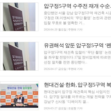
중단됐던 서울 강남 압구정5구역 재건축 시공
구청은 DL이앤씨의 ‘무단 촬영’ 논란과 관
입찰 무효로 볼 명확한 기...
2026-04-20 월요일 | 주현태 기자
압구정5구역 재건축 입찰이 ‘무단 촬영’ 논
을 좌우할 전망이다.17일 정비업계에 따르면
선정 절차를 전면 중단했다...
2026-04-17 금요일 | 주현태 기자
현대건설·한화, 압구정5구역 
현대건설이 압구정 재건축의 핵심 사업지인
다. 압구정 일대를 아우르는 개발 전략을 구
강남구 신사동 ‘디에이치 갤...
2026-03-27 금요일 | 조범형 기자