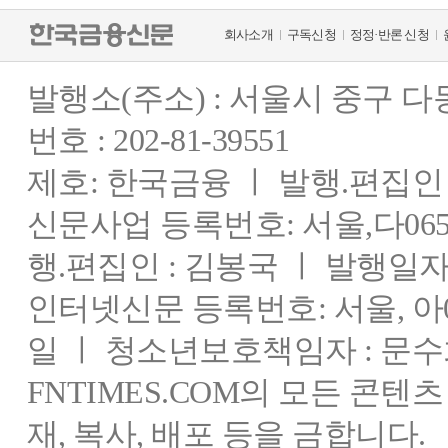
회사소개
구독신청
정정·반론 신청
발행소(주소) : 서울시 중구 
번호 : 202-81-39551
제호: 한국금융 ㅣ 발행.편집인 : 
신문사업 등록번호: 서울,다0655
행.편집인 : 김봉국 ㅣ 발행일자:
인터넷신문 등록번호: 서울, 아03
일 ㅣ 청소년보호책임자 : 문수
FNTIMES.COM의 모든 콘텐
재, 복사, 배포 등을 금합니다.