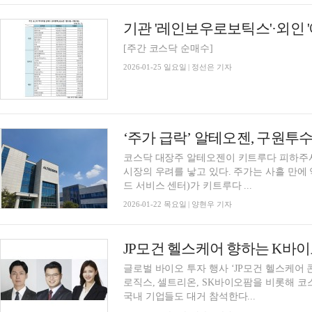
[주간 코스닥 순매수]
2026-01-25 일요일 | 정선은 기자
‘주가 급락’ 알테오젠, 구원투수는
코스닥 대장주 알테오젠이 키트루다 피하주사
시장의 우려를 낳고 있다. 주가는 사흘 만에 
드 서비스 센터)가 키트루다 ...
2026-01-22 목요일 | 양현우 기자
JP모건 헬스케어 향하는 K바
글로벌 바이오 투자 행사 ‘JP모건 헬스케어 
로직스, 셀트리온, SK바이오팜을 비롯해 
국내 기업들도 대거 참석한다...