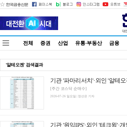
전체
증권
산업
유통·부동산
금융
'알테오젠' 검색결과
[주간 코스닥 순매수]
2026-07-26 일요일 | 정선은 기자