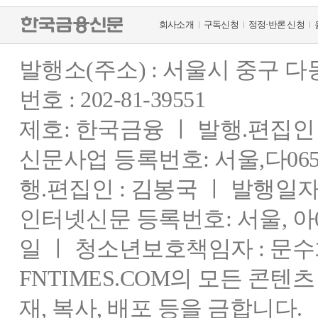
회사소개
구독신청
정정·반론 신청
발행소(주소) : 서울시 중구 
번호 : 202-81-39551
제호: 한국금융 ㅣ 발행.편집인 : 
신문사업 등록번호: 서울,다0655
행.편집인 : 김봉국 ㅣ 발행일자:
인터넷신문 등록번호: 서울, 아03
일 ㅣ 청소년보호책임자 : 문수
FNTIMES.COM의 모든 콘텐
재, 복사, 배포 등을 금합니다.