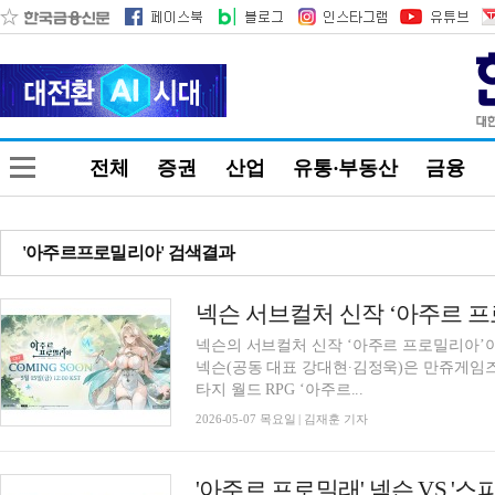
전체
증권
산업
유통·부동산
금융
'아주르프로밀리아' 검색결과
넥슨 서브컬처 신작 ‘아주르 프로
넥슨의 서브컬처 신작 ‘아주르 프로밀리아’
넥슨(공동 대표 강대현∙김정욱)은 만쥬게임즈
타지 월드 RPG ‘아주르...
2026-05-07 목요일 | 김재훈 기자