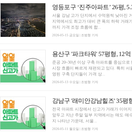
서울 강남 고가 단지에서 수억원씩 낮아진 
지역에서도 최고가 대비 큰 폭의 하락 거래
까지 가격 조정 흐름에 합...
2026-05-15 금요일 | 조범형 기자
용산구 '파크타워' 57평형, 12
준공 20~30년 이상 구축 아파트를 중심으
시장 흐름이 빠르게 재편되고 있다. 특히 서
영된 구축 단지들이 가격 상...
2026-05-13 수요일 | 조범형 기자
전국 아파트 시장에서 신고가 거래가 이어지
앞두고 지난 주말 일부 지역에서는 매도·매수
지 나타난 가운데, 서울...
2026-05-11 월요일 | 조범형 기자