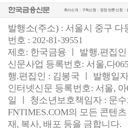
회사소개
구독신청
정정·반론 신청
발행소(주소) : 서울시 중구 
번호 : 202-81-39551
제호: 한국금융 ㅣ 발행.편집인 : 
신문사업 등록번호: 서울,다0655
행.편집인 : 김봉국 ㅣ 발행일자:
인터넷신문 등록번호: 서울, 아03
일 ㅣ 청소년보호책임자 : 문수
FNTIMES.COM의 모든 콘텐
재, 복사, 배포 등을 금합니다.