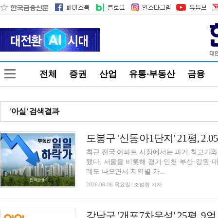
전체
증권
산업
유통·부동산
금융
'아실' 검색결과
최근 전국 아파트 시장에서는 과거 최고가와
됐다. 서울을 비롯해 경기·인천·부산·강원·
례도 나오면서 지역별 가...
2026-08-06 목요일 | 조범형 기자