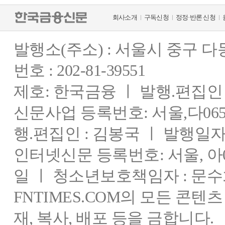
회사소개
구독신청
정정·반론 신청
발행소(주소) : 서울시 중구 
번호 : 202-81-39551
제호: 한국금융 ㅣ 발행.편집인 : 
신문사업 등록번호: 서울,다0655
행.편집인 : 김봉국 ㅣ 발행일자:
인터넷신문 등록번호: 서울, 아03
일 ㅣ 청소년보호책임자 : 문수
FNTIMES.COM의 모든 콘텐
재, 복사, 배포 등을 금합니다.