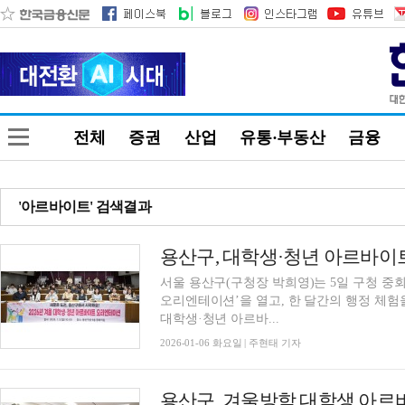
전체
증권
산업
유통·부동산
금융
'아르바이트' 검색결과
서울 용산구(구청장 박희영)는 5일 구청 중회
오리엔테이션’을 열고, 한 달간의 행정 체험을 시작했다고 
대학생·청년 아르바...
2026-01-06 화요일 | 주현태 기자
용산구, 겨울방학 대학생 아르