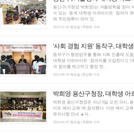
용산구(구청장 박희영)는 겨울방학을 맞아 
수 있는 ‘동계 대학생 아르바이트’ 참여자 38명을 모집한다. 지원 
에 주민등록이 되어 있...
2025-12-02 화요일 | 주현태 기자
'사회 경험 지원' 동작구, 대
동작구가 행정업무를 통해 사회 진출에 도움이
대학생 아르바이트’ 참여자를 모집한다고 19
과 참여를 제고하고 행정 현...
2025-06-19 목요일 | 한상현 기자
박희영 용산구청장, 대학생 아
박희영 용산구청장은 지난 6일 오전 10시,
이트 예비 교육’에 참석했다. 이번 예비 교육은 ▲구청장 인사말 ▲구정 관련 질의응답 ▲근무
유의사항 안내 ▲아...
2025-01-07 화요일 | 주현태 기자