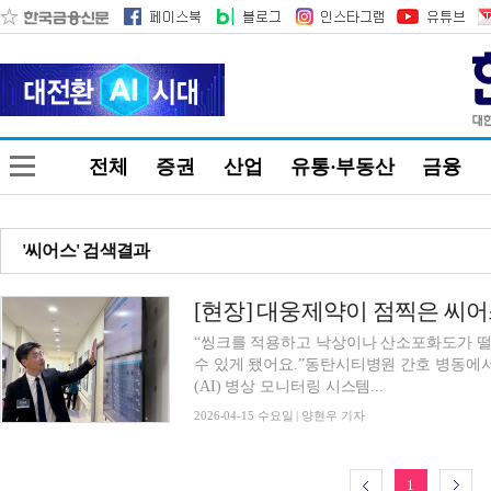
전체
증권
산업
유통·부동산
금융
'씨어스' 검색결과
“씽크를 적용하고 낙상이나 산소포화도가 떨
수 있게 됐어요.”동탄시티병원 간호 병동에
(AI) 병상 모니터링 시스템...
2026-04-15 수요일 | 양현우 기자
1