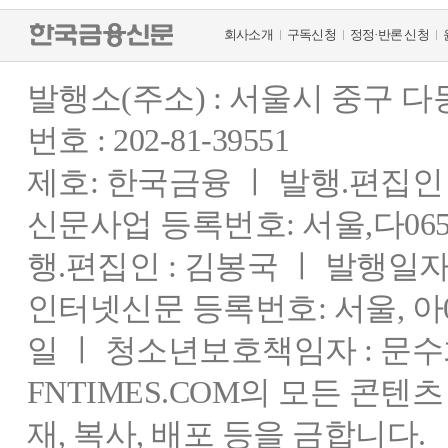
회사소개
구독신청
정정·반론 신청
발행소(주소) : 서울시 중구 
번호 : 202-81-39551
제호: 한국금융 ㅣ 발행.편집인 : 
신문사업 등록번호: 서울,다0655
행.편집인 : 김봉국 ㅣ 발행일자:
인터넷신문 등록번호: 서울, 아03
일 ㅣ 청소년보호책임자 : 문수
FNTIMES.COM의 모든 콘텐
재, 복사, 배포 등을 금합니다.