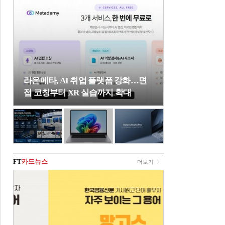
라온메타, AI 취업 플랫폼 강화…면
접 코칭부터 XR 실습까지 확대
FT
카드뉴스
더보기