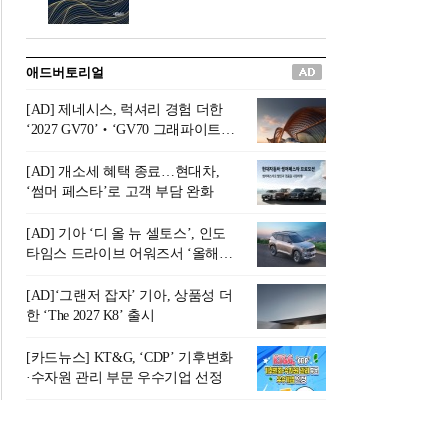
버려야 하는 곳'이라 묘사했다.
원칙으로 서다』를 펴냈다.정
오늘날 많은 이가 은퇴를 지옥
통 관료 출신으로 한국 금융의
이라 부르며 절망하지만, 김경
주요 변곡점마다 중요한 역할
애드버토리얼
록 고문은 새로운 시각을 제시
을 하고 금융 경영인으로서 큰
한다. 은퇴 후 60대를 전후한 1
족적을 남긴 김 전 회장이 후배
[AD] 제네시스, 럭셔리 경험 더한
0년의 과도기는 지옥이 아니라
세대에게 전하는 삶의 조언을
‘2027 GV70’‧‘GV70 그래파이트’
정화와 성장의 공간인 ‘은퇴연
담은 인생 노트다.『물처럼 흐
출시
옥(Purgatory)’이라는 것이다.
르고 원칙으로 서다』는 단순
[AD] 개소세 혜택 종료…현대차,
연옥은 고통스럽지만 끝이 있
한 자서전을 넘어, 실패를 두려
‘썸머 페스타’로 고객 부담 완화
으며, 준비를 통해 천국으로 나
워하지 않는 용기와 자신에 대
아갈 수 있는 희망의 장소라고
한 믿음이 어떻게 삶을 풍요롭
[AD] 기아 ‘디 올 뉴 셀토스’, 인도
말한
게 만드는지를 보여주는 지혜
타임스 드라이브 어워즈서 ‘올해의
의 보고로 평가된다.김용환 전
SUV’ 선정
회장은 “인생의 목표가 크더라
[AD]‘그랜저 잡자’ 기아, 상품성 더
도 조급해하지 말고 작은 것부
한 ‘The 2027 K8’ 출시
터 하나 하나 성취해 나가
라”고 조언한다. 뼈아픈 실패
[카드뉴스] KT&G, ‘CDP’ 기후변화
조차 성공의 뼈대가 된다는 긍
·수자원 관리 부문 우수기업 선정
정적인 마음으로