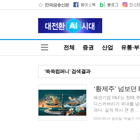
전체
증권
산업
유통·
'쑥쑥컴퍼니' 검색결과
‘황제주’ 넘보던 F
패션기업 F&F는 한때 주
디스커버리가 국내를 넘어
과다. 실적 역시 큰 흔...
2026-04-24 금요일 | 박슬기 기