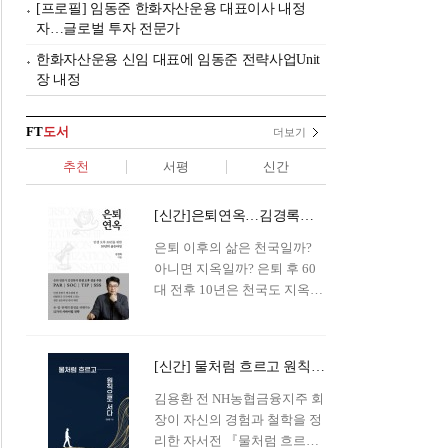
[프로필] 임동준 한화자산운용 대표이사 내정
자…글로벌 투자 전문가
한화자산운용 신임 대표에 임동준 전략사업Unit
장 내정
FT
도서
더보기
추천
서평
신간
[신간]은퇴연옥…김경록의 은퇴 후 삶의 나침반
은퇴 이후의 삶은 천국일까?
아니면 지옥일까? 은퇴 후 60
대 전후 10년은 천국도 지옥도
아닌 '연옥'이라 개념이 등장해
화제를 모으고 있다.투자 전문
가이자 은퇴연구소장으로서의
[신간] 물처럼 흐르고 원칙으로 서다…김용환의 통찰을 담다
은퇴 설계를 가이드해 온 김경
록 옵투스자산운용의 고문이
김용환 전 NH농협금융지주 회
신간 『은퇴연옥』을 내놓았
장이 자신의 경험과 철학을 정
다.단테는 지옥을 '모든 희망을
리한 자서전 『물처럼 흐르고