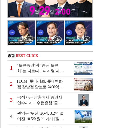
종합
BEST CLICK
‘토큰증권’과 ‘증권 토큰
1
화’는 다르다…디지털 자본
시장 다음 단계는
[DCM] 롯데리츠, 롯데백화
2
점 강남점 담보로 2400억 조
달…단기채 차환
공적자금 상환에서 증권사
3
인수까지…수협은행 '금융
그룹화' 25년 여정 [수협은
관악구 '두산' 26평, 3.2억 떨
행 금융그룹의 꿈①]
4
어진 10.5억원에 거래 [일일
하락가]