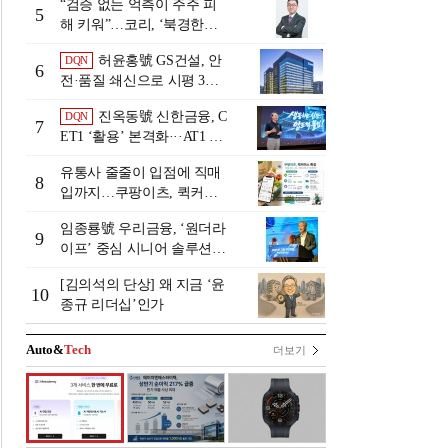
“검증 없는 억측이 주주 피
5
해 키워”…코리, ‘북경한미
미수채권 논란’ 정면 반박
허윤홍號 GS건설, 안
DQN
6
전·품질 쇄신으로 시평 3위
탈환
진옥동號 신한금융, C
DQN
7
ET1 ‘활용’ 본격화···AT1 늘
린 이유는 [Capital Quality Re
유통사 줄줄이 입점에 직매
view]
8
입까지…쿠팡이츠, 퀵커머
스 판 키운다
임종룡號 우리금융, ‘원더라
9
이프’ 중심 시니어 솔루션
확대…계열사 시너지 '관건'
[김의석의 단상] 왜 지금 ‘윤
[금융 시니어 비즈니스 돋보
10
종규 리더십’인가
기]
Auto&
Tech
더보기