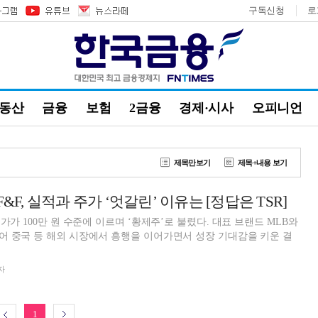
구독신청
로
부동산
금융
보험
2금융
경제·시사
오피니언
제목만보기
제목+내용 보기
&F, 실적과 주가 ‘엇갈린’ 이유는 [정답은 TSR]
가가 100만 원 수준에 이르며 ‘황제주’로 불렸다. 대표 브랜드 MLB와
 중국 등 해외 시장에서 흥행을 이어가면서 성장 기대감을 키운 결
자
1