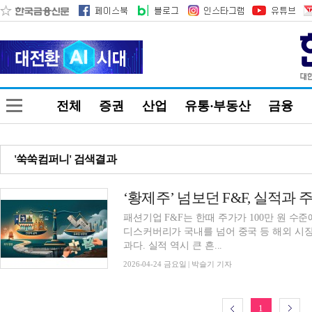
전체
증권
산업
유통·부동산
금융
'쑥쑥컴퍼니' 검색결과
‘황제주’ 넘보던 F&F, 실적과 주
패션기업 F&F는 한때 주가가 100만 원 수준
디스커버리가 국내를 넘어 중국 등 해외 시
과다. 실적 역시 큰 흔...
2026-04-24 금요일 | 박슬기 기자
1