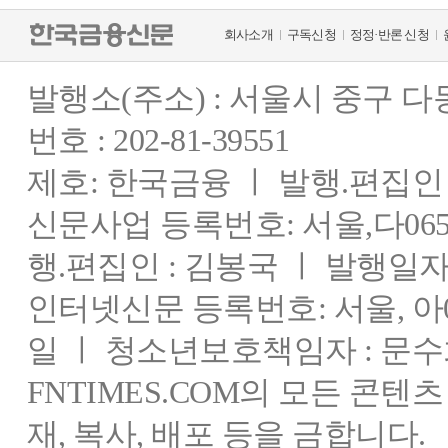
회사소개
구독신청
정정·반론 신청
발행소(주소) : 서울시 중구 
번호 : 202-81-39551
제호: 한국금융 ㅣ 발행.편집인 : 
신문사업 등록번호: 서울,다0655
행.편집인 : 김봉국 ㅣ 발행일자:
인터넷신문 등록번호: 서울, 아03
일 ㅣ 청소년보호책임자 : 문수
FNTIMES.COM의 모든 콘텐
재, 복사, 배포 등을 금합니다.