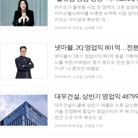
카카오가 플랫폼 사업 전 영역의 고른 성장에
카카오헬스케어를 비롯한 비주력 사업 정리를
카오는 수익성과 확보된 재...
2026-08-06 목요일 | 김재훈 기자
넷마블, 2Q 영업익 801억…전분기
넷마블이 2분기 영업이익 801억 원을 기록
시를 위한 마케팅비 증가 등으로 전년 동기
기 IP ‘나 혼자만 레벨업’ ...
2026-08-05 수요일 | 김재훈 기자
대우건설, 상반기 영업익 4879
대우건설이 올해 상반기 매출은 소폭 감소했
가율 안정화에 힘입어 영업이익이 두 배 이상
연간 신규 수주 목표도 상...
2026-08-04 화요일 | 조범형 기자