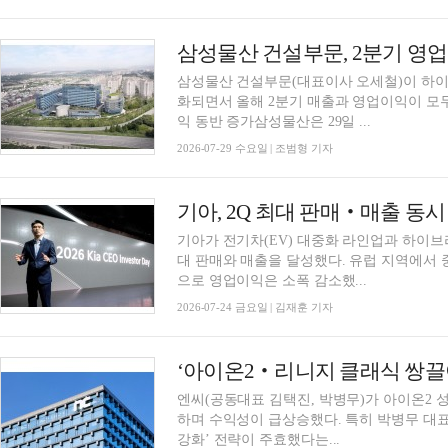
삼성물산 건설부문(대표이사 오세철)이 하이
화되면서 올해 2분기 매출과 영업이익이 모두
익 동반 증가삼성물산은 29일 ...
2026-07-29 수요일 | 조범형 기자
기아, 2Q 최대 판매‧매출 동시 
기아가 전기차(EV) 대중화 라인업과 하이브
대 판매와 매출을 달성했다. 유럽 지역에서
으로 영업이익은 소폭 감소했...
2026-07-24 금요일 | 김재훈 기자
엔씨(공동대표 김택진, 박병무)가 아이온2 
하며 수익성이 급상승했다. 특히 박병무 대표가
강화’ 전략이 주효했다는...