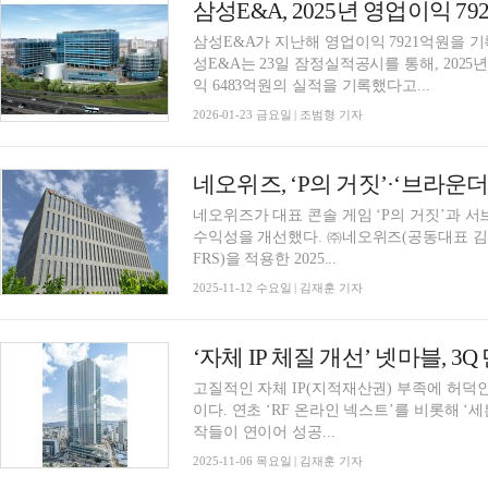
삼성E&A, 2025년 영업이익 7
삼성E&A가 지난해 영업이익 7921억원을 기
성E&A는 23일 잠정실적공시를 통해, 2025년
익 6483억원의 실적을 기록했다고...
2026-01-23 금요일 | 조범형 기자
네오위즈, ‘P의 거짓’·‘브라운더
네오위즈가 대표 콘솔 게임 ‘P의 거짓’과 
수익성을 개선했다. ㈜네오위즈(공동대표 김승철, 배태근)가 12일 한국채택국제회계기준(K-I
FRS)을 적용한 2025...
2025-11-12 수요일 | 김재훈 기자
‘자체 IP 체질 개선’ 넷마블, 
고질적인 자체 IP(지적재산권) 부족에 허덕
이다. 연초 ‘RF 온라인 넥스트’를 비롯해 ‘세
작들이 연이어 성공...
2025-11-06 목요일 | 김재훈 기자