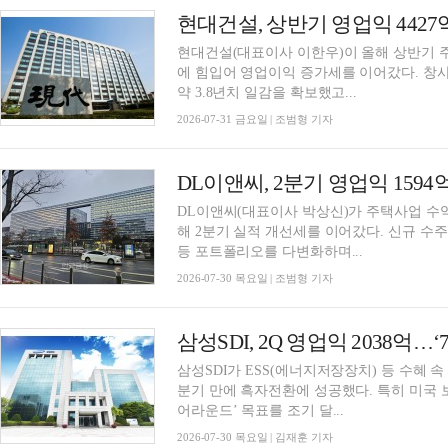
현대건설, 상반기 영업익 442
현대건설(대표이사 이한우)이 올해 상반기 
에 힘입어 영업이익 증가세를 이어갔다. 창사
약 3.8년치 일감을 확보했고...
2026-07-31 금요일 | 조범형 기자
DL이앤씨, 2분기 영업익 1594
DL이앤씨(대표이사 박상신)가 주택사업 수
해 2분기 실적 개선세를 이어갔다. 신규 수
등 포트폴리오를 다변화하며...
2026-07-30 목요일 | 조범형 기자
삼성SDI, 2Q 영업익 2038억…
삼성SDI가 ESS(에너지저장장치) 등 수혜 속
분기 만에 흑자전환에 성공했다. 특히 미국 
어라운드’ 목표를 조기 달...
2026-07-30 목요일 | 김재훈 기자