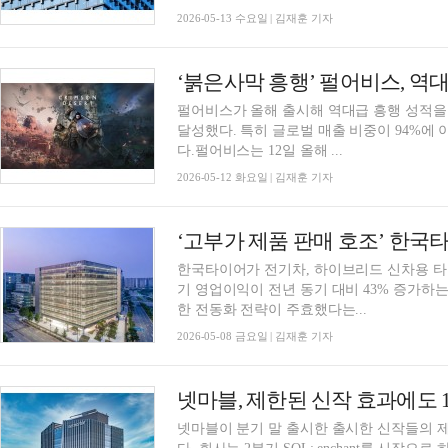
2026-05-13 수요일 | 김재훈 기자
‘붉은사막 흥행’ 펄어비스, 역대
펄어비스가 올해 출시해 역대급 흥행 성적을 
달성했다. 특히 글로벌 매출 비중이 94%에
다.펄어비스는 12일 올해 ...
2026-05-12 화요일 | 김재훈 기자
‘고부가 제품 판매 호조’ 한국타이
한국타이어가 전기차, 하이브리드 신차용 타
기 영업이익이 전년 동기 대비 43% 증가하
한 전동화 전략이 주효했다는...
2026-05-08 금요일 | 김재훈 기자
넷마블, 제한된 신작 효과에도 1Q
넷마블이 분기 말 출시한 출시한 신작들의 