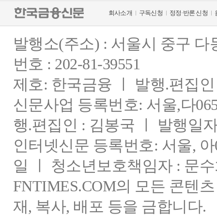
회사소개
구독신청
정정·반론 신청
발행소(주소) : 서울시 중구 
번호 : 202-81-39551
제호: 한국금융 ㅣ 발행.편집인 : 
신문사업 등록번호: 서울,다0655
행.편집인 : 김봉국 ㅣ 발행일자:
인터넷신문 등록번호: 서울, 아03
일 ㅣ 청소년보호책임자 : 문수
FNTIMES.COM의 모든 콘텐
재, 복사, 배포 등을 금합니다.