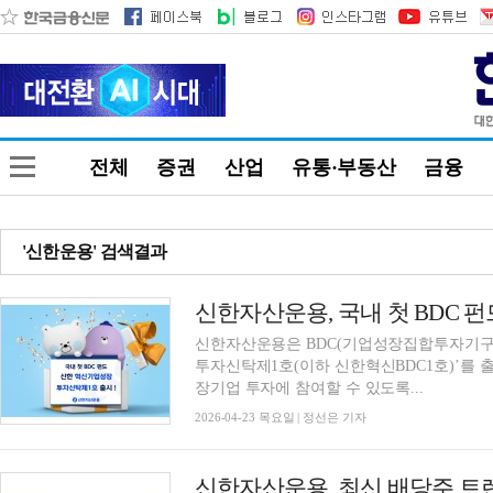
전체
증권
산업
유통·부동산
금융
'신한운용' 검색결과
신한자산운용, 국내 첫 BDC 펀
신한자산운용은 BDC(기업성장집합투자기구)
투자신탁제1호(이하 신한혁신BDC1호)’를 출
장기업 투자에 참여할 수 있도록...
2026-04-23 목요일 | 정선은 기자