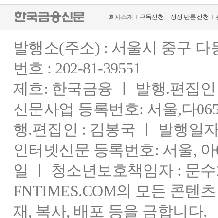
회사소개
구독신청
정정·반론 신청
발행소(주소) : 서울시 중구 
번호 : 202-81-39551
제호: 한국금융 ㅣ 발행.편집인 : 
신문사업 등록번호: 서울,다0655
행.편집인 : 김봉국 ㅣ 발행일자:
인터넷신문 등록번호: 서울, 아03
일 ㅣ 청소년보호책임자 : 문수
FNTIMES.COM의 모든 콘텐
재, 복사, 배포 등을 금합니다.