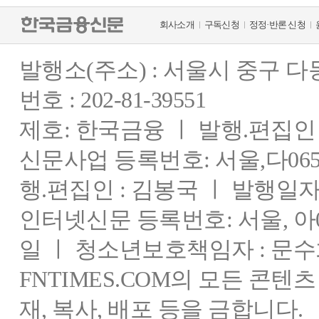
회사소개
구독신청
정정·반론 신청
발행소(주소) : 서울시 중구 
번호 : 202-81-39551
제호: 한국금융 ㅣ 발행.편집인 : 
신문사업 등록번호: 서울,다0655
행.편집인 : 김봉국 ㅣ 발행일자:
인터넷신문 등록번호: 서울, 아03
일 ㅣ 청소년보호책임자 : 문수
FNTIMES.COM의 모든 콘텐
재, 복사, 배포 등을 금합니다.